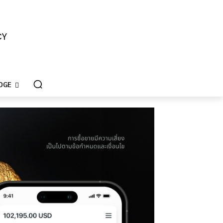
CY
DGE