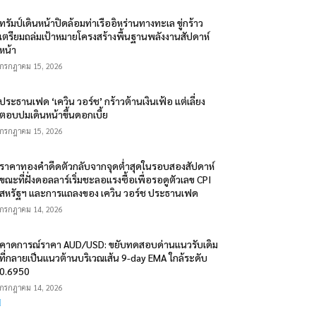
ทรัมป์เดินหน้าปิดล้อมท่าเรืออิหร่านทางทะเล ขู่กร้าว
เตรียมถล่มเป้าหมายโครงสร้างพื้นฐานพลังงานสัปดาห์
หน้า
กรกฎาคม 15, 2026
ประธานเฟด ‘เควิน วอร์ช’ กร้าวต้านเงินเฟ้อ แต่เลี่ยง
ตอบปมเดินหน้าขึ้นดอกเบี้ย
กรกฎาคม 15, 2026
ราคาทองคำดีดตัวกลับจากจุดต่ำสุดในรอบสองสัปดาห์
ขณะที่ฝั่งดอลลาร์เริ่มชะลอแรงซื้อเพื่อรอดูตัวเลข CPI
สหรัฐฯ และการแถลงของ เควิน วอร์ช ประธานเฟด
กรกฎาคม 14, 2026
คาดการณ์ราคา AUD/USD: ขยับทดสอบด่านแนวรับเดิม
ที่กลายเป็นแนวต้านบริเวณเส้น 9-day EMA ใกล้ระดับ
0.6950
กรกฎาคม 14, 2026