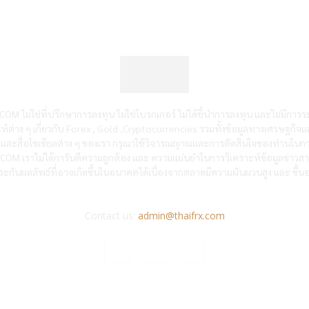
OM ไม่ใช่ที่ปรึกษาการลงทุน ไม่ใช่โบรกเกอร์ ไม่ได้ชี้นำการลงทุน และไม่มีการร
ห์ต่าง ๆ เกี่ยวกับ Forex , Gold ,Cryptocurrencies รวมทั้งข้อมูลทางเศรษฐกิจแ
ซต์และสื่อโซเซียลต่าง ๆ ของเรา กรุณาใช้วิจารณญาณและการตัดสินใจของท่านในกา
RX.COM เราไม่ได้การันตีความถูกต้อง และ ความแม่นยำในการวิเคราะห์ข้อมูลข่าว
ะกันผลลัพธ์ที่อาจเกิดขึ้นในอนาคตได้เนื่องจากตลาดมีความผันผวนสูง และ ขึ้นอย
Contact us:
admin@thaifrx.com