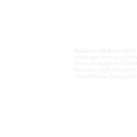
คำแนะนำการใช้บริการ:
THAIFRX.C
ลงทุน ข้อมูลข่าวสาร และ บทวิเคราะ
ประโยชน์กับกลุ่มผู้ใช้บริการเว็บไ
วิเคราะห์ต่าง ๆ ในเว็บไซต์ THAIF
งานในอดีตที่ผ่านมา ไม่สามารถรับปร