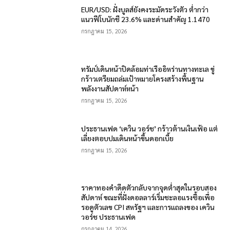
EUR/USD: ฝั่งบูลส์ยังคงระมัดระวังตัว ต่ำกว่า
แนวฟีโบนักชี 23.6% และด่านสำคัญ 1.1470
กรกฎาคม 15, 2026
ทรัมป์เดินหน้าปิดล้อมท่าเรืออิหร่านทางทะเล ขู่
กร้าวเตรียมถล่มเป้าหมายโครงสร้างพื้นฐาน
พลังงานสัปดาห์หน้า
กรกฎาคม 15, 2026
ประธานเฟด ‘เควิน วอร์ช’ กร้าวต้านเงินเฟ้อ แต่
เลี่ยงตอบปมเดินหน้าขึ้นดอกเบี้ย
กรกฎาคม 15, 2026
ราคาทองคำดีดตัวกลับจากจุดต่ำสุดในรอบสอง
สัปดาห์ ขณะที่ฝั่งดอลลาร์เริ่มชะลอแรงซื้อเพื่อ
รอดูตัวเลข CPI สหรัฐฯ และการแถลงของ เควิน
วอร์ช ประธานเฟด
กรกฎาคม 14, 2026