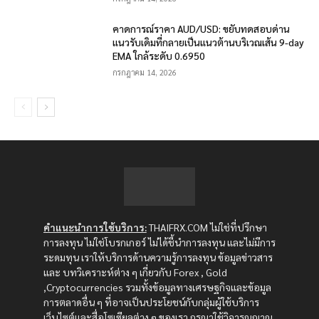
คาดการณ์ราคา AUD/USD: ขยับทดสอบด่าน
แนวรับเดิมที่กลายเป็นแนวต้านบริเวณเส้น 9-day
EMA ใกล้ระดับ 0.6950
กรกฎาคม 14, 2026
คำแนะนำการใช้บริการ:
THAIFRX.COM ไม่ใช่ที่ปรึกษา
การลงทุน ไม่ใช่โบรกเกอร์ ไม่ได้ชี้นำการลงทุน และไม่มีการ
ระดมทุน เราให้บริการด้านความรู้การลงทุน ข้อมูลข่าวสาร
และ บทวิเคราะห์ต่าง ๆ เกี่ยวกับ Forex , Gold
,Cryptocurrencies รวมทั้งข้อมูลทางเศรษฐกิจและข้อมูล
การตลาดอื่น ๆ ที่อาจเป็นประโยชน์กับกลุ่มผู้ใช้บริการ
เว็บไซต์และสื่อโซเซียลต่าง ๆ ของเรา กรุณาใช้วิจารณญาณ