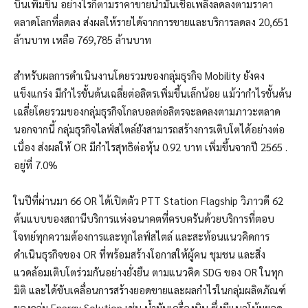
บินเพิ่มขึ้น อย่างไรก็ตามราคาขายน้ำมันเชื้อเพลิงลดลงตามราคา
ตลาดโลกที่ลดลง ส่งผลให้รายได้จากการขายและบริการลดลง 20,651
ล้านบาท เหลือ 769,785 ล้านบาท
สำหรับผลการดำเนินงานโดยรวมของกลุ่มธุรกิจ Mobility ยังคง
แข็งแกร่ง มีกำไรขั้นต้นเฉลี่ยต่อลิตรเพิ่มขึ้นเล็กน้อย แม้ว่ากำไรขั้นต้น
เฉลี่ยโดยรวมของกลุ่มธุรกิจโกลบอลต่อลิตรจะลดลงตามภาวะตลาด
นอกจากนี้ กลุ่มธุรกิจไลฟ์สไตล์ยังสามารถสร้างการเติบโตได้อย่างต่อ
เนื่อง ส่งผลให้ OR มีกำไรสุทธิต่อหุ้น 0.92 บาท เพิ่มขึ้นจากปี 2565 .
อยู่ที่ 7.0%
ในปีที่ผ่านมา 66 OR ได้เปิดตัว PTT Station Flagship วิภาวดี 62
ต้นแบบของสถานีบริการแห่งอนาคตที่ครบครันด้วยบริการที่ตอบ
โจทย์ทุกความต้องการและทุกไลฟ์สไตล์ และสะท้อนแนวคิดการ
ดำเนินธุรกิจของ OR ที่พร้อมสร้างโอกาสให้ผู้คน ชุมชน และสิ่ง
แวดล้อมเติบโตร่วมกันอย่างยั่งยืน ตามแนวคิด SDG ของ OR ในทุก
มิติ และได้ขับเคลื่อนการสร้างยอดขายและผลกำไรในกลุ่มผลิตภัณฑ์
ของกลุ่ม Energy Solution เช่น น้ำมันเครื่องบิน ซึ่งมีแนวโน้มยอด