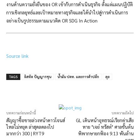
งานด้านความยั่งยืนของ OR เข้ากับการดำเนินธุรกิจ ตั้งแต่แผนปฏิบัติ
การเชิงกลยุทธ์และเป้าหมายทางธุรกิจและได้นำไปสู่การดำเนินการ
อย่างเป็นรูปธรรมตามแนวคิด OR SDG In Action
Source link
TAGS
ดิสทัต ปัญญารชุน
น้ำมัน ปตท. และการค้าปลีก
ลุย
บทความก่อนหน้านี้
บทความถัดไป
สัญญาซื้อขายล่วงหน้าดาวโจนส์
GL เดินหน้าอุทธรณ์เรียกค่าเสีย
ไหลไม่หยุด ล่าสุดลดลงไป
หาย "เจย์ ทรัสต์" ศาลชั้นต้น
มากกว่า 300 | RYT9
พิพากษายกฟ้อง 9.13 พันล้าน
บาท