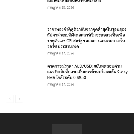
เลี่ยงตอบปมเดินหน้าขึ้นดอกเบี้ย
กรกฎาคม 15, 2026
ราคาทองคำดีดตัวกลับจากจุดต่ำสุดในรอบสอง
สัปดาห์ ขณะที่ฝั่งดอลลาร์เริ่มชะลอแรงซื้อเพื่อ
รอดูตัวเลข CPI สหรัฐฯ และการแถลงของ เควิน
วอร์ช ประธานเฟด
กรกฎาคม 14, 2026
คาดการณ์ราคา AUD/USD: ขยับทดสอบด่าน
แนวรับเดิมที่กลายเป็นแนวต้านบริเวณเส้น 9-day
EMA ใกล้ระดับ 0.6950
กรกฎาคม 14, 2026