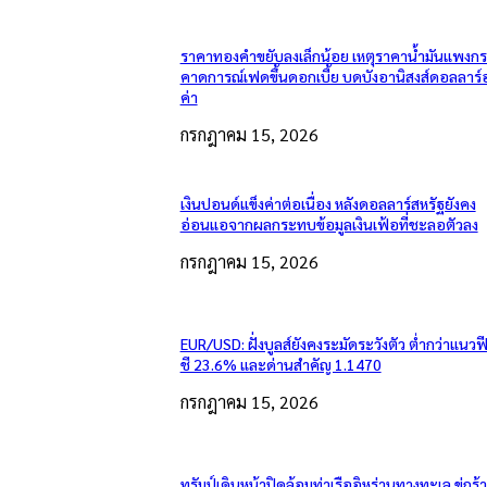
ราคาทองคำขยับลงเล็กน้อย เหตุราคาน้ำมันแพงกระ
คาดการณ์เฟดขึ้นดอกเบี้ย บดบังอานิสงส์ดอลลาร์
ค่า
กรกฎาคม 15, 2026
เงินปอนด์แข็งค่าต่อเนื่อง หลังดอลลาร์สหรัฐยังคง
อ่อนแอจากผลกระทบข้อมูลเงินเฟ้อที่ชะลอตัวลง
กรกฎาคม 15, 2026
EUR/USD: ฝั่งบูลส์ยังคงระมัดระวังตัว ต่ำกว่าแนวฟ
ชี 23.6% และด่านสำคัญ 1.1470
กรกฎาคม 15, 2026
ทรัมป์เดินหน้าปิดล้อมท่าเรืออิหร่านทางทะเล ขู่กร้