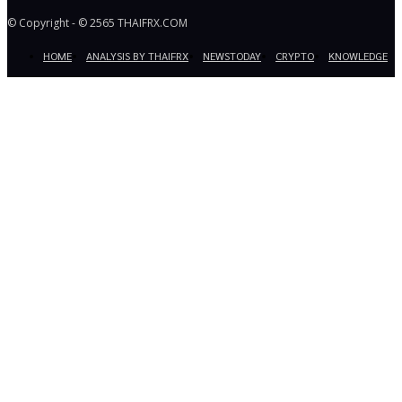
© Copyright - © 2565 THAIFRX.COM
HOME
ANALYSIS BY THAIFRX
NEWSTODAY
CRYPTO
KNOWLEDGE