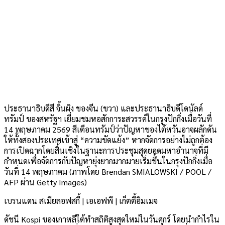
ประธานาธิบดีสี จิ้นผิง ของจีน (ขวา) และประธานาธิบดีโดนัลด์
ทรัมป์ ของสหรัฐฯ เยี่ยมชมหอสักการะสวรรค์ในกรุงปักกิ่งเมื่อวันที่
14 พฤษภาคม 2569 สีเตือนทรัมป์ว่าปัญหาของไต้หวันอาจผลักดัน
ให้ทั้งสองประเทศเข้าสู่ “ความขัดแย้ง” หากจัดการอย่างไม่ถูกต้อง
การเปิดฉากโดยสิ้นเชิงในฐานะการประชุมสุดยอดมหาอำนาจที่มี
กำหนดเพื่อจัดการกับปัญหายุ่งยากมากมายเริ่มขึ้นในกรุงปักกิ่งเมื่อ
วันที่ 14 พฤษภาคม (ภาพโดย Brendan SMIALOWSKI / POOL /
AFP ผ่าน Getty Images)
เบรนแดน สเมียลอฟสกี้ | เอเอฟพี | เก็ตตี้อิมเมจ
ดัชนี Kospi ของเกาหลีใต้ทำสถิติสูงสุดใหม่ในวันศุกร์ โดยนำกำไรใน