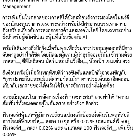
Management
การเพิ่มขึ้นในตลาดของเกาหลีใต้ยังสะท้อนถึงการมองโลกในแง่ดี
ของนักลงทุนว่าการเจรจาระหว่างทรัมป์-สีสามารถบรรเทาความ
ตึงเครียดเกี่ยวกับการส่งออกการค้าและเทคโนโลยี โดยเฉพาะอย่าง
ยิ่งสำหรับผู้ผลิตชิปและหุ้นที่เกี่ยวข้องกับ AI
ทรัมป์เดินทางถึงปักกิ่งเมื่อวันพุธเพื่อร่วมการประชุมสุดยอดที่มีการ
จับตาดูอย่างใกล้ชิด โดยมีคณะผู้แทนผู้นำธุรกิจอเมริกันเข้าร่วมด้วย
เทสลา
ซีอีโออีลอน มัสก์ และ
เอ็นวิเดีย
หัวหน้า เจนเซ่น ฮวง
สีเตือนทรัมป์เมื่อวันพฤหัสบดีว่าวอชิงตันและปักกิ่งอาจเผชิญกับ
“การปะทะกันและแม้แต่ความขัดแย้ง” หากประเด็นละเอียดอ่อน
เกี่ยวกับเอกราชของไต้หวันได้รับการจัดการอย่างไม่ถูกต้อง
ความล้มเหลวในการจัดการเรื่องที่ “เหมาะสม” อาจทำให้ “ความ
สัมพันธ์ทั้งหมดตกอยู่ในอันตรายอย่างยิ่ง” สีกล่าว
ฟิวเจอร์สหุ้นสหรัฐมีการเปลี่ยนแปลงเล็กน้อยเมื่อคืนวันพฤหัสบดี
ดาวโจนส์ฟิวเจอร์ส
ลดลง 10 จุด หรือ 0.02%
เอสแอนด์พี 500
ฟิวเจอร์ส
ลดลง 0.02% และ
แนสแดค 100 ฟิวเจอร์ส
เพิ่มขึ้น
0.06%