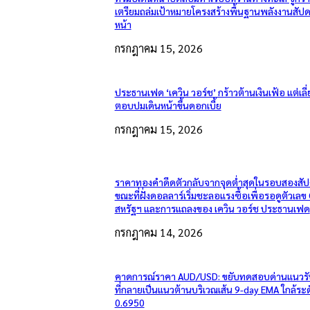
เตรียมถล่มเป้าหมายโครงสร้างพื้นฐานพลังงานสัปด
หน้า
กรกฎาคม 15, 2026
ประธานเฟด ‘เควิน วอร์ช’ กร้าวต้านเงินเฟ้อ แต่เลี่
ตอบปมเดินหน้าขึ้นดอกเบี้ย
กรกฎาคม 15, 2026
ราคาทองคำดีดตัวกลับจากจุดต่ำสุดในรอบสองสัป
ขณะที่ฝั่งดอลลาร์เริ่มชะลอแรงซื้อเพื่อรอดูตัวเลข
สหรัฐฯ และการแถลงของ เควิน วอร์ช ประธานเฟด
กรกฎาคม 14, 2026
คาดการณ์ราคา AUD/USD: ขยับทดสอบด่านแนวรั
ที่กลายเป็นแนวต้านบริเวณเส้น 9-day EMA ใกล้ระ
0.6950