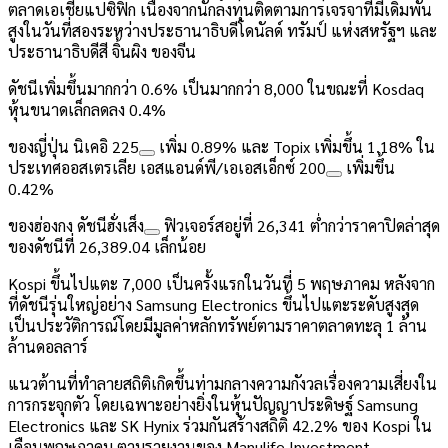
ตลาดเอเชียแปซิฟิก เนื่องจากนักลงทุนติดตามการเจรจาที่มีเดิมพัน
สูงในวันที่สองระหว่างประธานาธิบดีโดนัลด์ ทรัมป์ แห่งสหรัฐฯ และ
ประธานาธิบดีสี จิ้นผิง ของจีน
ดัชนีเพิ่มขึ้นมากกว่า 0.6% เป็นมากกว่า 8,000 ในขณะที่ Kosdaq
หุ้นขนาดเล็กลดลง 0.4%
ของญี่ปุ่น
นิเคอิ 225
เพิ่ม 0.89% และ Topix เพิ่มขึ้น 1.18% ใน
ประเทศออสเตรเลีย
เอสแอนด์พี/เอเอสเอ็กซ์ 200
เพิ่มขึ้น
0.42%
ของฮ่องกง
ดัชนีฮั่งเส็ง
ฟิวเจอร์สอยู่ที่ 26,341 ต่ำกว่าราคาปิดล่าสุด
ของดัชนีที่ 26,389.04 เล็กน้อย
Kospi ขึ้นไปแตะ 7,000 เป็นครั้งแรกในวันที่ 5 พฤษภาคม หลังจาก
ที่ดัชนีรุ่นใหญ่อย่าง Samsung Electronics ขึ้นไปแตะระดับสูงสุด
เป็นประวัติการณ์โดยมีมูลค่าหลักทรัพย์ตามราคาตลาดทะลุ 1 ล้าน
ล้านดอลลาร์
แนวต้านที่ทำลายสถิติเกิดขึ้นท่ามกลางความกังวลเรื่องความเสี่ยงใน
การกระจุกตัว โดยเฉพาะอย่างยิ่งในหุ้นปัญญาประดิษฐ์ Samsung
Electronics และ SK Hynix ร่วมกันสร้างสถิติ 42.2% ของ Kospi ใน
เดือนพฤษภาคม ตามรายงานของ Manulife Investment