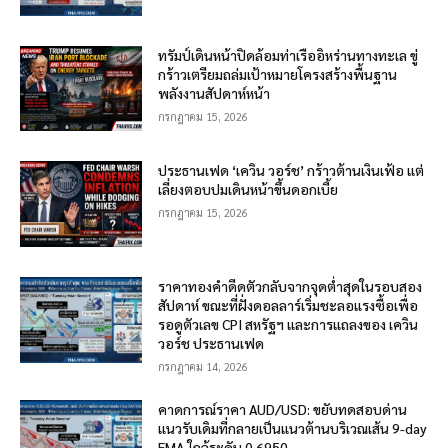
ทรัมป์เดินหน้าปิดล้อมท่าเรืออิหร่านทางทะเล ขู่
กร้าวเตรียมถล่มเป้าหมายโครงสร้างพื้นฐาน
พลังงานสัปดาห์หน้า
กรกฎาคม 15, 2026
ประธานเฟด ‘เควิน วอร์ช’ กร้าวต้านเงินเฟ้อ แต่
เลี่ยงตอบปมเดินหน้าขึ้นดอกเบี้ย
กรกฎาคม 15, 2026
ราคาทองคำดีดตัวกลับจากจุดต่ำสุดในรอบสอง
สัปดาห์ ขณะที่ฝั่งดอลลาร์เริ่มชะลอแรงซื้อเพื่อ
รอดูตัวเลข CPI สหรัฐฯ และการแถลงของ เควิน
วอร์ช ประธานเฟด
กรกฎาคม 14, 2026
คาดการณ์ราคา AUD/USD: ขยับทดสอบด่าน
แนวรับเดิมที่กลายเป็นแนวต้านบริเวณเส้น 9-day
EMA ใกล้ระดับ 0.6950