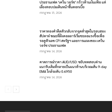
ประธานเฟด ‘เควิน วอร์ช’ กร้าวต้านเงินเฟ้อ แต่
เลี่ยงตอบปมเดินหน้าขึ้นดอกเบี้ย
กรกฎาคม 15, 2026
ราคาทองคำดีดตัวกลับจากจุดต่ำสุดในรอบสอง
สัปดาห์ ขณะที่ฝั่งดอลลาร์เริ่มชะลอแรงซื้อเพื่อ
รอดูตัวเลข CPI สหรัฐฯ และการแถลงของ เควิน
วอร์ช ประธานเฟด
กรกฎาคม 14, 2026
คาดการณ์ราคา AUD/USD: ขยับทดสอบด่าน
แนวรับเดิมที่กลายเป็นแนวต้านบริเวณเส้น 9-day
EMA ใกล้ระดับ 0.6950
กรกฎาคม 14, 2026