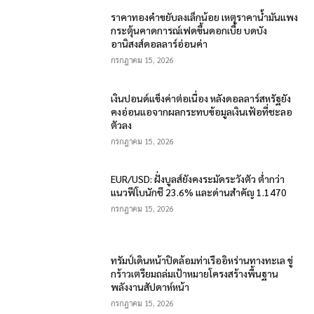
ราคาทองคำขยับลงเล็กน้อย เหตุราคาน้ำมันแพง
กระตุ้นคาดการณ์เฟดขึ้นดอกเบี้ย บดบัง
อานิสงส์ดอลลาร์อ่อนค่า
กรกฎาคม 15, 2026
เงินปอนด์แข็งค่าต่อเนื่อง หลังดอลลาร์สหรัฐยัง
คงอ่อนแอจากผลกระทบข้อมูลเงินเฟ้อที่ชะลอ
ตัวลง
กรกฎาคม 15, 2026
EUR/USD: ฝั่งบูลส์ยังคงระมัดระวังตัว ต่ำกว่า
แนวฟีโบนักชี 23.6% และด่านสำคัญ 1.1470
กรกฎาคม 15, 2026
ทรัมป์เดินหน้าปิดล้อมท่าเรืออิหร่านทางทะเล ขู่
กร้าวเตรียมถล่มเป้าหมายโครงสร้างพื้นฐาน
พลังงานสัปดาห์หน้า
กรกฎาคม 15, 2026