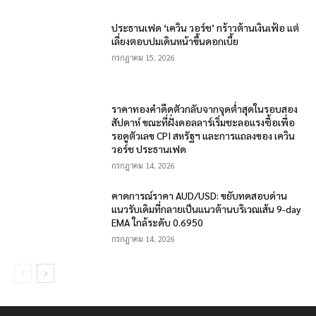
ประธานเฟด ‘เควิน วอร์ช’ กร้าวต้านเงินเฟ้อ แต่
เลี่ยงตอบปมเดินหน้าขึ้นดอกเบี้ย
กรกฎาคม 15, 2026
ราคาทองคำดีดตัวกลับจากจุดต่ำสุดในรอบสอง
สัปดาห์ ขณะที่ฝั่งดอลลาร์เริ่มชะลอแรงซื้อเพื่อ
รอดูตัวเลข CPI สหรัฐฯ และการแถลงของ เควิน
วอร์ช ประธานเฟด
กรกฎาคม 14, 2026
คาดการณ์ราคา AUD/USD: ขยับทดสอบด่าน
แนวรับเดิมที่กลายเป็นแนวต้านบริเวณเส้น 9-day
EMA ใกล้ระดับ 0.6950
กรกฎาคม 14, 2026