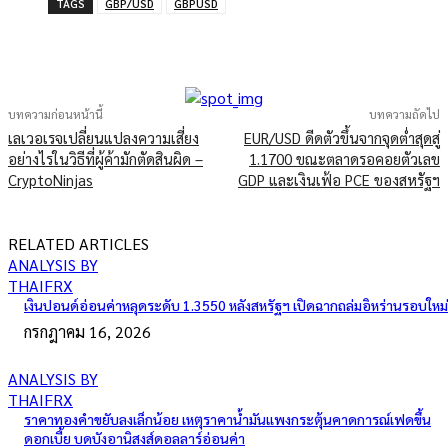
TAGS
GBP/USD
ิGBPUSD
บทความก่อนหน้านี้
บทความถัดไป
เลเวอเรจเปลี่ยนแปลงความเสี่ยง
EUR/USD ดีดตัวขึ้นจากจุดต่ำสุดสู่
อย่างไรในวิธีที่ผู้ค้ามักตัดสินผิด –
1.1700 ขณะตลาดรอคอยตัวเลข
CryptoNinjas
GDP และเงินเฟ้อ PCE ของสหรัฐฯ
RELATED ARTICLES
ANALYSIS BY
THAIFRX
เงินปอนด์อ่อนค่าหลุดระดับ 1.3550 หลังสหรัฐฯ เปิดฉากถล่มอิหร่านรอบใหม่
กรกฎาคม 16, 2026
ANALYSIS BY
THAIFRX
ราคาทองคำขยับลงเล็กน้อย เหตุราคาน้ำมันแพงกระตุ้นคาดการณ์เฟดขึ้น
ดอกเบี้ย บดบังอานิสงส์ดอลลาร์อ่อนค่า