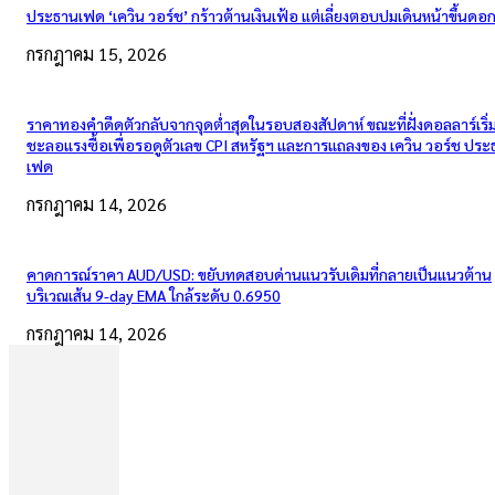
ประธานเฟด ‘เควิน วอร์ช’ กร้าวต้านเงินเฟ้อ แต่เลี่ยงตอบปมเดินหน้าขึ้นดอกเ
กรกฎาคม 15, 2026
ราคาทองคำดีดตัวกลับจากจุดต่ำสุดในรอบสองสัปดาห์ ขณะที่ฝั่งดอลลาร์เริ่
ชะลอแรงซื้อเพื่อรอดูตัวเลข CPI สหรัฐฯ และการแถลงของ เควิน วอร์ช ปร
เฟด
กรกฎาคม 14, 2026
คาดการณ์ราคา AUD/USD: ขยับทดสอบด่านแนวรับเดิมที่กลายเป็นแนวต้าน
บริเวณเส้น 9-day EMA ใกล้ระดับ 0.6950
กรกฎาคม 14, 2026