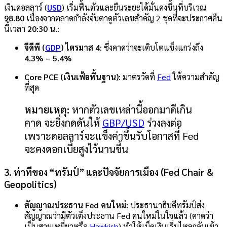
เงินดอลลาร์ (
USD
) เริ่มฟื้นตัวและยืนระยะได้มั่นคงขึ้นที่บริเวณ
98.80
เนื่องจากตลาดกำลังจับตาดูตัวเลขสำคัญ 2 ชุดที่จะประกาศคืน
นี้เวลา
20:30 น.
:
จีดีพี (
GDP
) ไตรมาส 4:
ซึ่งคาดว่าจะเติบโตแข็งแกร่งถึง
4.3% – 5.4%
Core PCE (เงินเฟ้อพื้นฐาน):
มาตรวัดที่
Fed
ให้ความสำคัญ
ที่สุด
หมายเหตุ:
หากตัวเลขเหล่านี้ออกมาดีเกิน
คาด จะยิ่งกดดันให้
GBP/USD
ร่วงลงต่อ
เพราะดอลลาร์จะแข็งค่าขึ้นรับโอกาสที่ Fed
จะคงดอกเบี้ยสูงไว้นานขึ้น
3. ท่าทีของ “ทรัมป์” และปัจจัยการเมือง (Fed Chair &
Geopolitics)
สัญญาณประธาน Fed คนใหม่:
ประธานาธิบดีทรัมป์ส่ง
สัญญาณว่ามีตัวเต็งประธาน Fed คนใหม่ในใจแล้ว (คาดว่า
เป็นสายเหยี่ยวหรือ
Hawkish
) ทำให้เม็ดเงินเริ่มไหลกลับเข้า