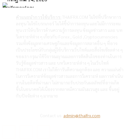
คำแนะนำการใช้บริการ:
THAIFRX.COM ไม่ใช่ที่ปรึกษาการ
ลงทุน ไม่ใช่โบรกเกอร์ ไม่ได้ชี้นำการลงทุน และไม่มีการระดม
ทุน เราให้บริการด้านความรู้การลงทุน ข้อมูลข่าวสาร และ บท
วิเคราะห์ต่าง ๆ เกี่ยวกับ Forex , Gold ,Cryptocurrencies
รวมทั้งข้อมูลทางเศรษฐกิจและข้อมูลการตลาดอื่น ๆ ที่อาจ
เป็นประโยชน์กับกลุ่มผู้ใช้บริการเว็บไซต์และสื่อโซเซียลต่าง ๆ
ของเรา กรุณาใช้วิจารณญาณและการตัดสินใจของท่านในการ
รับรู้ข้อมูลข่าวสาร และ บทวิเคราะห์ต่าง ๆ ในเว็บไซต์
THAIFRX.COM เราไม่ได้การันตีความถูกต้อง และ ความแม่นยำ
ในการวิเคราะห์ข้อมูลข่าวสารและการวิเคราะห์ ผลการดำเนิน
งานในอดีตที่ผ่านมา ไม่สามารถรับประกันผลลัพธ์ที่อาจเกิด
ขึ้นในอนาคตได้เนื่องจากตลาดมีความผันผวนสูง และ ขึ้นอยู่
กับปัจจัยต่าง ๆ มากมาย
Contact us:
admin@thaifrx.com