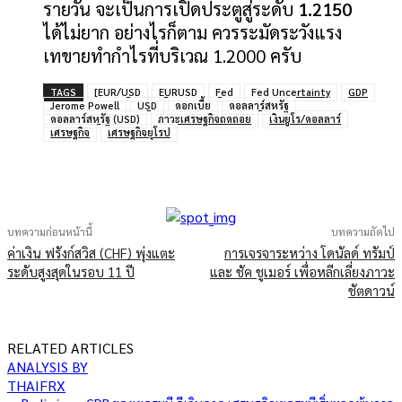
รายวัน จะเป็นการเปิดประตูสู่ระดับ
1.2150
ได้ไม่ยาก อย่างไรก็ตาม ควรระมัดระวังแรง
เทขายทำกำไรที่บริเวณ 1.2000 ครับ
TAGS
[EUR/USD
EURUSD
Fed
Fed Uncertainty
GDP
Jerome Powell
USD
ดอกเบี้ย
ดอลลาร์สหรัฐ
ดอลลาร์สหรัฐ (USD)
ภาวะเศรษฐกิจถดถอย
เงินยูโร/ดอลลาร์
เศรษฐกิจ
เศรษฐกิจยุโรป
บทความก่อนหน้านี้
บทความถัดไป
ค่าเงิน ฟรังก์สวิส (CHF) พุ่งแตะ
การเจรจาระหว่าง โดนัลด์ ทรัมป์
ระดับสูงสุดในรอบ 11 ปี
และ ชัค ชูเมอร์ เพื่อหลีกเลี่ยงภาวะ
ชัตดาวน์
RELATED ARTICLES
ANALYSIS BY
THAIFRX