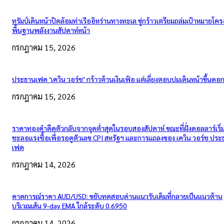
ทรัมป์เดินหน้าปิดล้อมท่าเรืออิหร่านทางทะเล ขู่กร้าวเตรียมถล่มเป้าหมายโคร
พื้นฐานพลังงานสัปดาห์หน้า
กรกฎาคม 15, 2026
ประธานเฟด ‘เควิน วอร์ช’ กร้าวต้านเงินเฟ้อ แต่เลี่ยงตอบปมเดินหน้าขึ้นดอกเ
กรกฎาคม 15, 2026
ราคาทองคำดีดตัวกลับจากจุดต่ำสุดในรอบสองสัปดาห์ ขณะที่ฝั่งดอลลาร์เริ่
ชะลอแรงซื้อเพื่อรอดูตัวเลข CPI สหรัฐฯ และการแถลงของ เควิน วอร์ช ปร
เฟด
กรกฎาคม 14, 2026
คาดการณ์ราคา AUD/USD: ขยับทดสอบด่านแนวรับเดิมที่กลายเป็นแนวต้าน
บริเวณเส้น 9-day EMA ใกล้ระดับ 0.6950
กรกฎาคม 14, 2026