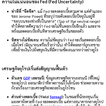
ความไม่แน่นอนของ Fed (Fed Uncertainty)
ท่าทีที่ “จืดชืด”:
แม้ Fed จะคงดอกเบี้ยตามคาด แต่คำแถลง
ของ Jerome Powell ที่ระบุว่าระดับดอกเบี้ยปัจจุบันอยู่ที่
“ขอบบนของช่วงที่เป็นกลาง” (Top of the neutral range)
ทำให้ตลาดตีความว่า Fed จะไม่ขึ้นดอกเบี้ยอีกแล้ว และอาจ
พร้อมลดดอกเบี้ยทันทีหากเศรษฐกิจเริ่มชะลอตัว
ทิศทางไม่ชัดเจน:
ความไม่ชัดเจนว่า Fed จะเริ่มลดดอกเบี้ย
เมื่อไหร่ (มิถุนายนหรือเร็วกว่านั้น) ทำให้ดอลลาร์ถูกเทขาย
เพื่อย้ายเงินไปยังสกุลเงินที่มีความชัดเจนมากกว่าอย่างยูโร
เศรษฐกิจยุโรปเริ่มส่งสัญญาณฟื้นตัว
ตัวเลข
GDP
เยอรมนี:
ข้อมูลเศรษฐกิจจากเยอรมนี (พี่ใหญ่
ของยุโรป) ออกมาดีกว่าที่คาดการณ์ไว้เล็กน้อย ช่วยคลายความ
กังวลเรื่องภาวะเศรษฐกิจถดถอยในยูโรโซน
ส่วนต่างดอกเบี้ย (Yield
Spread
):
ในขณะที่นักลงทุนเริ่ม
มองหาจังหวะที่ Fed จะลดดอกเบี้ย แต่ทางธนาคารกลางยุโรป