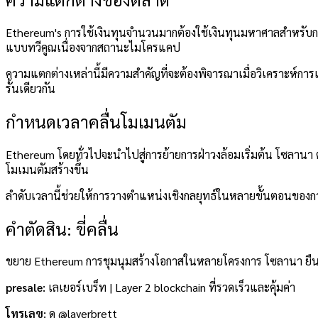
Ethereum's
การใช้เงินทุนจำนวนมากต้องใช้เงินทุนมหาศาลสำหรับการเ
แบบทวีคูณเนื่องจากสถานะไมโครแคป
ความแตกต่างเหล่านี้มีความสำคัญที่จะต้องพิจารณาเมื่อวิเคราะห์ก
รั้นเดียวกัน
กำหนดเวลาคลื่นโมเมนตัม
Ethereum
โดยทั่วไปจะนำไปสู่การย้ายการฝ่าวงล้อมเริ่มต้น
โซลานา
ต
โมเมนตัมสร้างขึ้น
ลำดับเวลานี้ช่วยให้การวางตำแหน่งเชิงกลยุทธ์ในหลายขั้นตอนของ
คำตัดสิน: ขี่คลื่น
ขยาย
Ethereum
การชุมนุมสร้างโอกาสในหลายโครงการ
โซลานา
ยืน
presale:
เลเยอร์เบร็ท | Layer 2 blockchain ที่รวดเร็วและคุ้มค่า
โทรเลข:
ดู @layerbrett