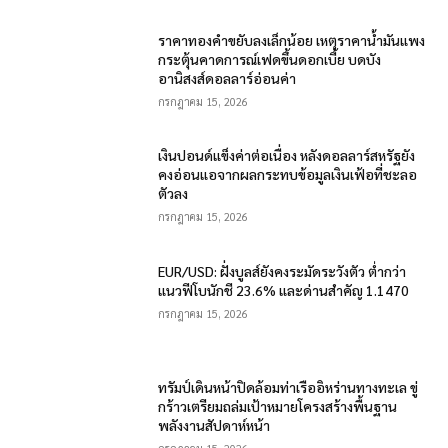
ราคาทองคำขยับลงเล็กน้อย เหตุราคาน้ำมันแพง
กระตุ้นคาดการณ์เฟดขึ้นดอกเบี้ย บดบัง
อานิสงส์ดอลลาร์อ่อนค่า
กรกฎาคม 15, 2026
เงินปอนด์แข็งค่าต่อเนื่อง หลังดอลลาร์สหรัฐยัง
คงอ่อนแอจากผลกระทบข้อมูลเงินเฟ้อที่ชะลอ
ตัวลง
กรกฎาคม 15, 2026
EUR/USD: ฝั่งบูลส์ยังคงระมัดระวังตัว ต่ำกว่า
แนวฟีโบนักชี 23.6% และด่านสำคัญ 1.1470
กรกฎาคม 15, 2026
ทรัมป์เดินหน้าปิดล้อมท่าเรืออิหร่านทางทะเล ขู่
กร้าวเตรียมถล่มเป้าหมายโครงสร้างพื้นฐาน
พลังงานสัปดาห์หน้า