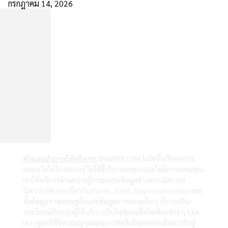
กรกฎาคม 14, 2026
คำแนะนำการใช้บริการ:
THAIFRX.COM ไม่ใช่ที่ปรึกษาการ
ลงทุน ไม่ใช่โบรกเกอร์ ไม่ได้ชี้นำการลงทุน และไม่มีการระดมทุน
เราให้บริการด้านความรู้การลงทุน ข้อมูลข่าวสาร และ บท
วิเคราะห์ต่าง ๆ เกี่ยวกับ Forex , Gold ,Cryptocurrencies รวม
ทั้งข้อมูลทางเศรษฐกิจและข้อมูลการตลาดอื่น ๆ ที่อาจเป็น
ประโยชน์กับกลุ่มผู้ใช้บริการเว็บไซต์และสื่อโซเซียลต่าง ๆ ของ
เรา กรุณาใช้วิจารณญาณและการตัดสินใจของท่านในการรับรู้