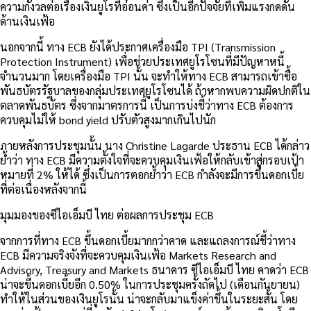
ความกังวลต่อเรื่องเงินยูโรที่อ่อนค่า ซึ่งเป็นอีกปัจจัยที่เพิ่มแรงกดดัน
ด้านเงินเฟ้อ
นอกจากนี้ ทาง ECB ยังได้ประกาศเครื่องมือ TPI (Transmission
Protection Instrument) เพื่อช่วยประเทศยูโรโซนที่มีปัญหาหนี้
จำนวนมาก โดยเครื่องมือ TPI นั้น จะทำให้ทาง ECB สามารถเข้าซื้อ
พันธบัตรรัฐบาลของกลุ่มประเทศยูโรโซนได้ ถ้าหากพบความผิดปกติใน
ตลาดพันธบัตร ซึ่งจากมาตรการนี้ เป็นการบ่งชี้ว่าทาง ECB ต้องการ
ควบคุมไม่ให้ bond yield ปรับตัวสูงมากเกินไปนัก
ภายหลังการประชุมนั้น นาง Christine Lagarde ประธาน ECB ได้กล่าว
ย้ำว่า ทาง ECB มีความตั้งใจที่จะควบคุมเงินเฟ้อให้กลับเข้าสู่กรอบเป้า
หมายที่ 2% ให้ได้ ซึ่งเป็นการตอกย้ำว่า ECB กำลังจะมีการขึ้นดอกเบี้ย
ที่ต่อเนื่องหลังจากนี้
มุมมองของซีไอเอ็มบี ไทย ต่อผลการประชุม ECB
จากการที่ทาง ECB ขึ้นดอกเบี้ยมากกว่าคาด และแถลงการณ์ชี้ว่าทาง
ECB มีความจริงจังที่จะควบคุมเงินเฟ้อ Markets Research and
Advisory, Treasury and Markets ธนาคาร ซีไอเอ็มบี ไทย คาดว่า ECB
น่าจะขึ้นดอกเบี้ยอีก 0.50% ในการประชุมครั้งถัดไป (เดือนกันยายน)
ทำให้ในส่วนของเงินยูโรนั้น น่าจะกลับมาแข็งค่าขึ้นในระยะสั้น โดย