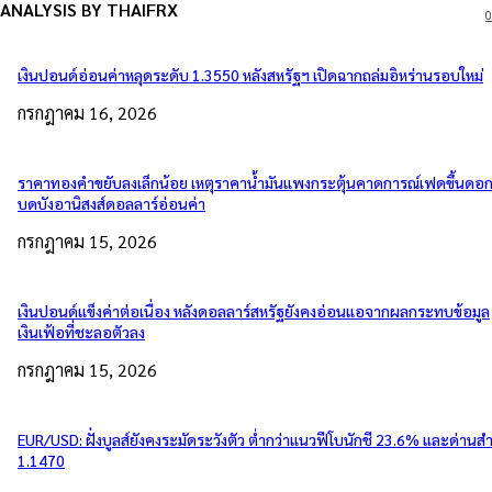
ANALYSIS BY THAIFRX
0
เงินปอนด์อ่อนค่าหลุดระดับ 1.3550 หลังสหรัฐฯ เปิดฉากถล่มอิหร่านรอบใหม่
กรกฎาคม 16, 2026
ราคาทองคำขยับลงเล็กน้อย เหตุราคาน้ำมันแพงกระตุ้นคาดการณ์เฟดขึ้นดอกเ
บดบังอานิสงส์ดอลลาร์อ่อนค่า
กรกฎาคม 15, 2026
เงินปอนด์แข็งค่าต่อเนื่อง หลังดอลลาร์สหรัฐยังคงอ่อนแอจากผลกระทบข้อมูล
เงินเฟ้อที่ชะลอตัวลง
กรกฎาคม 15, 2026
EUR/USD: ฝั่งบูลส์ยังคงระมัดระวังตัว ต่ำกว่าแนวฟีโบนักชี 23.6% และด่านส
1.1470