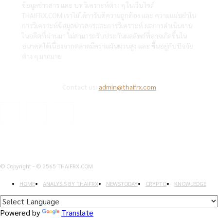
ข้อมูลข่าวสาร และ บทวิเคราะห์ต่าง ๆ ในเว็บไซต์
THAIFRX.COM เราไม่ได้การันตีความถูกต้อง และ ความแม่นยำใน
การวิเคราะห์ข้อมูลข่าวสารและการวิเคราะห์ ผลการดำเนินงาน
ในอดีตที่ผ่านมา ไม่สามารถรับประกันผลลัพธ์ที่อาจเกิดขึ้นใน
อนาคตได้เนื่องจากตลาดมีความผันผวนสูง และ ขึ้นอยู่กับปัจจัย
ต่าง ๆ มากมาย
Contact us:
admin@thaifrx.com
© Copyright - © 2565 THAIFRX.COM
HOME
ANALYSIS BY THAIFRX
NEWSTODAY
CRYPTO
KNOWLEDGE
Powered by
Translate