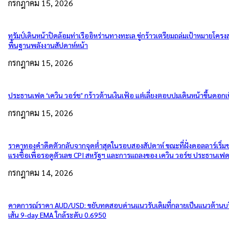
กรกฎาคม 15, 2026
ทรัมป์เดินหน้าปิดล้อมท่าเรืออิหร่านทางทะเล ขู่กร้าวเตรียมถล่มเป้าหมายโครงส
พื้นฐานพลังงานสัปดาห์หน้า
กรกฎาคม 15, 2026
ประธานเฟด ‘เควิน วอร์ช’ กร้าวต้านเงินเฟ้อ แต่เลี่ยงตอบปมเดินหน้าขึ้นดอกเบ
กรกฎาคม 15, 2026
ราคาทองคำดีดตัวกลับจากจุดต่ำสุดในรอบสองสัปดาห์ ขณะที่ฝั่งดอลลาร์เริ่
แรงซื้อเพื่อรอดูตัวเลข CPI สหรัฐฯ และการแถลงของ เควิน วอร์ช ประธานเฟ
กรกฎาคม 14, 2026
คาดการณ์ราคา AUD/USD: ขยับทดสอบด่านแนวรับเดิมที่กลายเป็นแนวต้านบ
เส้น 9-day EMA ใกล้ระดับ 0.6950