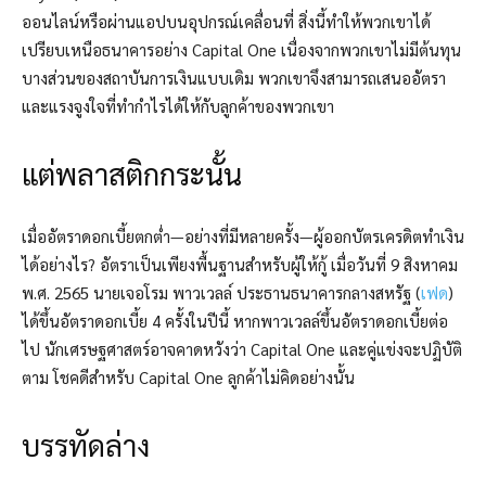
ออนไลน์หรือผ่านแอปบนอุปกรณ์เคลื่อนที่ สิ่งนี้ทำให้พวกเขาได้
เปรียบเหนือธนาคารอย่าง Capital One เนื่องจากพวกเขาไม่มีต้นทุน
บางส่วนของสถาบันการเงินแบบเดิม พวกเขาจึงสามารถเสนออัตรา
และแรงจูงใจที่ทำกำไรได้ให้กับลูกค้าของพวกเขา
แต่พลาสติกกระนั้น
เมื่ออัตราดอกเบี้ยตกต่ำ—อย่างที่มีหลายครั้ง—ผู้ออกบัตรเครดิตทำเงิน
ได้อย่างไร? อัตราเป็นเพียงพื้นฐานสำหรับผู้ให้กู้ เมื่อวันที่ 9 สิงหาคม
พ.ศ. 2565 นายเจอโรม พาวเวลล์ ประธานธนาคารกลางสหรัฐ (
เฟด
)
ได้ขึ้นอัตราดอกเบี้ย 4 ครั้งในปีนี้
หากพาวเวลล์ขึ้นอัตราดอกเบี้ยต่อ
ไป นักเศรษฐศาสตร์อาจคาดหวังว่า Capital One และคู่แข่งจะปฏิบัติ
ตาม โชคดีสำหรับ Capital One ลูกค้าไม่คิดอย่างนั้น
บรรทัดล่าง