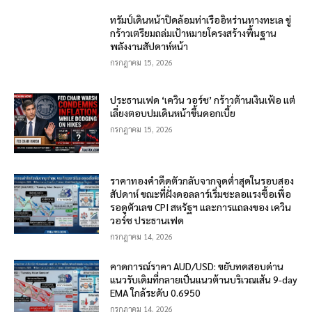
ทรัมป์เดินหน้าปิดล้อมท่าเรืออิหร่านทางทะเล ขู่
กร้าวเตรียมถล่มเป้าหมายโครงสร้างพื้นฐาน
พลังงานสัปดาห์หน้า
กรกฎาคม 15, 2026
ประธานเฟด ‘เควิน วอร์ช’ กร้าวต้านเงินเฟ้อ แต่
เลี่ยงตอบปมเดินหน้าขึ้นดอกเบี้ย
กรกฎาคม 15, 2026
ราคาทองคำดีดตัวกลับจากจุดต่ำสุดในรอบสอง
สัปดาห์ ขณะที่ฝั่งดอลลาร์เริ่มชะลอแรงซื้อเพื่อ
รอดูตัวเลข CPI สหรัฐฯ และการแถลงของ เควิน
วอร์ช ประธานเฟด
กรกฎาคม 14, 2026
คาดการณ์ราคา AUD/USD: ขยับทดสอบด่าน
แนวรับเดิมที่กลายเป็นแนวต้านบริเวณเส้น 9-day
EMA ใกล้ระดับ 0.6950
กรกฎาคม 14, 2026