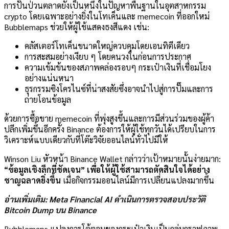
การปั่นป่วนตลาดยังเป็นหนึ่งในปัญหาพื้นฐานในอุตสาหกรรม
crypto โดยเฉพาะอย่างยิ่งในโทเค็นและ memecoin ที่ออกใหม่
Bubblemaps ช่วยให้ผู้ใช้แสดงธงสีแดง เช่น:
คลัสเตอร์โทเค็นขนาดใหญ่ควบคุมโดยเอนทิตีเดียว
การสะสมอย่างเงียบ ๆ โดยคนวงในก่อนการประกาศ
ความเข้มข้นของสภาพคล่องรอบๆ กระเป๋าเงินที่เชื่อมโยง
อย่างแน่นหนา
ธุรกรรมซิงโครไนซ์ที่น่าสงสัยซึ่งอาจนำไปสู่การปั๊มและการ
ถ่ายโอนข้อมูล
ด้วยการซื้อขาย memecoin ที่พุ่งสูงขึ้นและการมีส่วนร่วมของผู้ค้า
ปลีกเพิ่มขึ้นอีกครั้ง Binance ต้องการให้ผู้ใช้ทุกวันได้เปรียบในการ
วิเคราะห์แบบเดียวกับที่โต๊ะวิจัยออนไลน์ทั่วไปมีให้
Winson Liu หัวหน้า Binance Wallet กล่าวว่าเป้าหมายนั้นง่ายมาก:
“ข้อมูลเชิงลึกที่ชัดเจน” เพื่อให้ผู้ใช้สามารถตัดสินใจได้อย่าง
ชาญฉลาดยิ่งขึ้น
เมื่อกิจกรรมออนไลน์มีการเปลี่ยนแปลงมากขึ้น
อ่านเพิ่มเติม: Meta Financial AI ดำเนินการตรวจสอบประวัติ
Bitcoin Dump บน Binance
Bubblemaps แปลงการโต้ตอบของกระเป๋าเงินเป็นกลุ่มกราฟภาพ