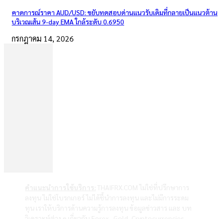
คาดการณ์ราคา AUD/USD: ขยับทดสอบด่านแนวรับเดิมที่กลายเป็นแนวต้าน
บริเวณเส้น 9-day EMA ใกล้ระดับ 0.6950
กรกฎาคม 14, 2026
คำแนะนำการใช้บริการ:
THAIFRX.COM ไม่ใช่ที่ปรึกษาการ
ลงทุน ไม่ใช่โบรกเกอร์ ไม่ได้ชี้นำการลงทุน และไม่มีการระดม
ทุน เราให้บริการด้านความรู้การลงทุน ข้อมูลข่าวสาร และ บท
วิเคราะห์ต่าง ๆ เกี่ยวกับ Forex , Gold ,Cryptocurrencies