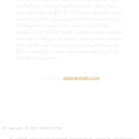
รวมทั้งข้อมูลทางเศรษฐกิจและข้อมูลการตลาดอื่น ๆ ที่อาจ
เป็นประโยชน์กับกลุ่มผู้ใช้บริการเว็บไซต์และสื่อโซเซียลต่าง ๆ
ของเรา กรุณาใช้วิจารณญาณและการตัดสินใจของท่านในการ
รับรู้ข้อมูลข่าวสาร และ บทวิเคราะห์ต่าง ๆ ในเว็บไซต์
THAIFRX.COM เราไม่ได้การันตีความถูกต้อง และ ความแม่นยำ
ในการวิเคราะห์ข้อมูลข่าวสารและการวิเคราะห์ ผลการดำเนิน
งานในอดีตที่ผ่านมา ไม่สามารถรับประกันผลลัพธ์ที่อาจเกิด
ขึ้นในอนาคตได้เนื่องจากตลาดมีความผันผวนสูง และ ขึ้นอยู่
กับปัจจัยต่าง ๆ มากมาย
Contact us:
admin@thaifrx.com
© Copyright - © 2565 THAIFRX.COM
HOME
ANALYSIS BY THAIFRX
NEWSTODAY
CRYPTO
KNOWLEDGE