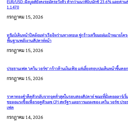
EUR/USD: ฝั่งบูลส์ยังคงระมัดระวังตัว ต่ำกว่าแนวฟีโบนักชี 23.6% และด่าน
1.1470
กรกฎาคม 15, 2026
ทรัมป์เดินหน้าปิดล้อมท่าเรืออิหร่านทางทะเล ขู่กร้าวเตรียมถล่มเป้าหมายโคร
พื้นฐานพลังงานสัปดาห์หน้า
กรกฎาคม 15, 2026
ประธานเฟด ‘เควิน วอร์ช’ กร้าวต้านเงินเฟ้อ แต่เลี่ยงตอบปมเดินหน้าขึ้นดอกเ
กรกฎาคม 15, 2026
ราคาทองคำดีดตัวกลับจากจุดต่ำสุดในรอบสองสัปดาห์ ขณะที่ฝั่งดอลลาร์เริ่
ชะลอแรงซื้อเพื่อรอดูตัวเลข CPI สหรัฐฯ และการแถลงของ เควิน วอร์ช ปร
เฟด
กรกฎาคม 14, 2026