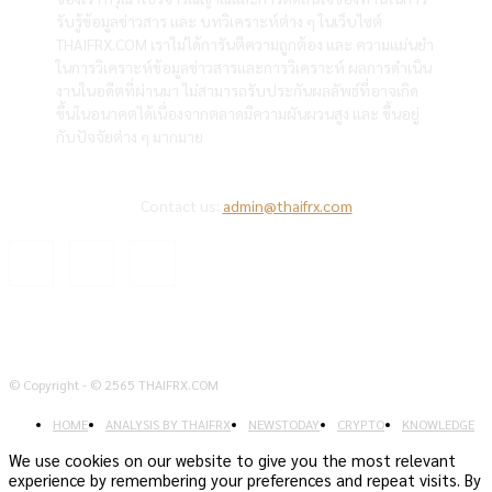
รับรู้ข้อมูลข่าวสาร และ บทวิเคราะห์ต่าง ๆ ในเว็บไซต์
THAIFRX.COM เราไม่ได้การันตีความถูกต้อง และ ความแม่นยำ
ในการวิเคราะห์ข้อมูลข่าวสารและการวิเคราะห์ ผลการดำเนิน
งานในอดีตที่ผ่านมา ไม่สามารถรับประกันผลลัพธ์ที่อาจเกิด
ขึ้นในอนาคตได้เนื่องจากตลาดมีความผันผวนสูง และ ขึ้นอยู่
กับปัจจัยต่าง ๆ มากมาย
Contact us:
admin@thaifrx.com
© Copyright - © 2565 THAIFRX.COM
HOME
ANALYSIS BY THAIFRX
NEWSTODAY
CRYPTO
KNOWLEDGE
We use cookies on our website to give you the most relevant
experience by remembering your preferences and repeat visits. By