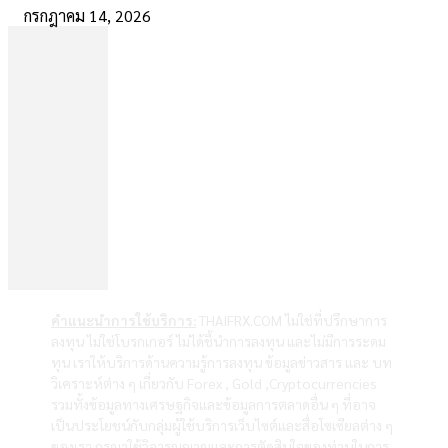
กรกฎาคม 14, 2026
คำแนะนำการใช้บริการ:
THAIFRX.COM ไม่ใช่ที่ปรึกษาการ
ลงทุน ไม่ใช่โบรกเกอร์ ไม่ได้ชี้นำการลงทุน และไม่มีการระดม
ทุน เราให้บริการด้านความรู้การลงทุน ข้อมูลข่าวสาร และ บท
วิเคราะห์ต่าง ๆ เกี่ยวกับ Forex , Gold ,Cryptocurrencies
รวมทั้งข้อมูลทางเศรษฐกิจและข้อมูลการตลาดอื่น ๆ ที่อาจ
เป็นประโยชน์กับกลุ่มผู้ใช้บริการเว็บไซต์และสื่อโซเซียลต่าง ๆ
ของเรา กรุณาใช้วิจารณญาณและการตัดสินใจของท่านในการ