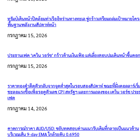
ทรัมป์เดินหน้าปิดล้อมท่าเรืออิหร่านทางทะเล ขู่กร้าวเตรียมถล่มเป้าหมายโคร
พื้นฐานพลังงานสัปดาห์หน้า
กรกฎาคม 15, 2026
ประธานเฟด ‘เควิน วอร์ช’ กร้าวต้านเงินเฟ้อ แต่เลี่ยงตอบปมเดินหน้าขึ้นดอกเ
กรกฎาคม 15, 2026
ราคาทองคำดีดตัวกลับจากจุดต่ำสุดในรอบสองสัปดาห์ ขณะที่ฝั่งดอลลาร์เริ่
ชะลอแรงซื้อเพื่อรอดูตัวเลข CPI สหรัฐฯ และการแถลงของ เควิน วอร์ช ปร
เฟด
กรกฎาคม 14, 2026
คาดการณ์ราคา AUD/USD: ขยับทดสอบด่านแนวรับเดิมที่กลายเป็นแนวต้าน
บริเวณเส้น 9-day EMA ใกล้ระดับ 0.6950