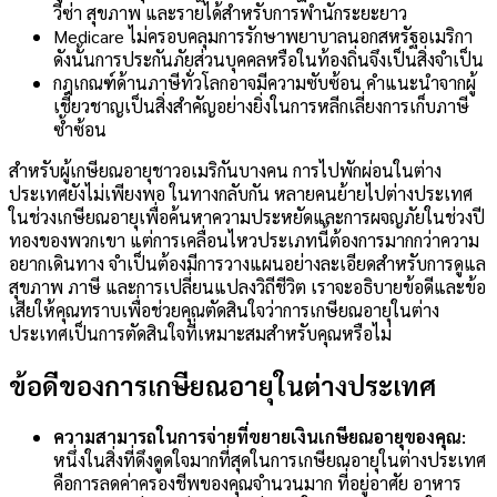
วีซ่า สุขภาพ และรายได้สำหรับการพำนักระยะยาว
Medicare ไม่ครอบคลุมการรักษาพยาบาลนอกสหรัฐอเมริกา
ดังนั้นการประกันภัยส่วนบุคคลหรือในท้องถิ่นจึงเป็นสิ่งจำเป็น
กฎเกณฑ์ด้านภาษีทั่วโลกอาจมีความซับซ้อน คำแนะนำจากผู้
เชี่ยวชาญเป็นสิ่งสำคัญอย่างยิ่งในการหลีกเลี่ยงการเก็บภาษี
ซ้ำซ้อน
สำหรับผู้เกษียณอายุชาวอเมริกันบางคน การไปพักผ่อนในต่าง
ประเทศยังไม่เพียงพอ ในทางกลับกัน หลายคนย้ายไปต่างประเทศ
ในช่วงเกษียณอายุเพื่อค้นหาความประหยัดและการผจญภัยในช่วงปี
ทองของพวกเขา แต่การเคลื่อนไหวประเภทนี้ต้องการมากกว่าความ
อยากเดินทาง จำเป็นต้องมีการวางแผนอย่างละเอียดสำหรับการดูแล
สุขภาพ ภาษี และการเปลี่ยนแปลงวิถีชีวิต เราจะอธิบายข้อดีและข้อ
เสียให้คุณทราบเพื่อช่วยคุณตัดสินใจว่าการเกษียณอายุในต่าง
ประเทศเป็นการตัดสินใจที่เหมาะสมสำหรับคุณหรือไม่
ข้อดีของการเกษียณอายุในต่างประเทศ
ความสามารถในการจ่ายที่ขยายเงินเกษียณอายุของคุณ:
หนึ่งในสิ่งที่ดึงดูดใจมากที่สุดในการเกษียณอายุในต่างประเทศ
คือการลดค่าครองชีพของคุณจำนวนมาก ที่อยู่อาศัย อาหาร