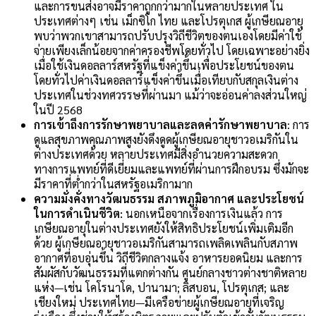
และการขนส่งอาจมีราคาถูกกว่ามากในหลายประเทศ ใน
ประเทศต่างๆ เช่น เม็กซิโก ไทย และโปรตุเกส ผู้เกษียณอายุ
พบว่าพวกเขาสามารถปรับปรุงวิถีชีวิตของตนเองโดยมีค่าใช้
จ่ายเพียงเล็กน้อยจากค่าครองชีพโดยทั่วไป โดยเฉพาะอย่างยิ่ง
เมื่อใช้เงินดอลลาร์สหรัฐที่แข็งค่าขึ้นเพื่อประโยชน์ของตน
โดยทั่วไปค่าเงินดอลลาร์แข็งค่าขึ้นเมื่อเทียบกับสกุลเงินต่าง
ประเทศในช่วงทศวรรษที่ผ่านมา แม้ว่าจะอ่อนค่าลงส่วนใหญ่
ในปี 2568
การเข้าถึงการรักษาพยาบาลและลดค่ารักษาพยาบาล
: การ
ดูแลสุขภาพคุณภาพสูงยังดึงดูดผู้เกษียณอายุชาวอเมริกันใน
ต่างประเทศด้วย หลายประเทศมีสิ่งอำนวยความสะดวก
ทางการแพทย์ที่ดีเยี่ยมและแพทย์ที่ผ่านการฝึกอบรม ซึ่งมักจะ
มีราคาที่ต่ำกว่าในสหรัฐอเมริกามาก
ความมั่งคั่งทางวัฒนธรรม สภาพภูมิอากาศ และประโยชน์
ในการดำเนินชีวิต:
นอกเหนือจากเรื่องการเงินแล้ว การ
เกษียณอายุในต่างประเทศยังให้สิทธิประโยชน์เพิ่มเติมอีก
ด้วย ผู้เกษียณอายุชาวอเมริกันสามารถเพลิดเพลินกับสภาพ
อากาศที่อบอุ่นขึ้น วิถีชีวิตกลางแจ้ง อาหารยอดนิยม และการ
สัมผัสกับวัฒนธรรมที่แตกต่างกัน ศูนย์กลางชาวต่างชาติหลาย
แห่ง—เช่น โคโรนาโด, ปานามา; ลิสบอน, โปรตุเกส; และ
เชียงใหม่ ประเทศไทย—มีเครือข่ายผู้เกษียณอายุที่เจริญ