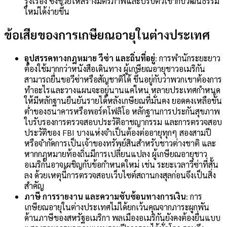
รุ่งเรือง ซึ่งช่วยให้สร้างมิตรภาพและปรับตัวเข้ากับวัฒนธรรม
ใหม่ได้ง่ายขึ้น
ข้อเสียของการเกษียณอายุในต่างประเทศ
อุปสรรคทางกฎหมาย วีซ่า และถิ่นที่อยู่
: การพำนักระยะยาว
ต้องใช้มากกว่าหนังสือเดินทาง
ผู้เกษียณอายุชาวอเมริกัน
สามารถยื่นขอวีซ่าหรือสัญชาติได้ ขึ้นอยู่กับว่าพวกเขาต้องการ
ทำอะไรและวางแผนจะอยู่นานแค่ไหน หลายประเทศกำหนด
ให้มีหลักฐานยืนยันรายได้หลังเกษียณที่มั่นคง ยอดคงเหลือขั้น
ต่ำของธนาคารหรือพอร์ตโฟลิโอ หลักฐานการประกันสุขภาพ
ใบรับรองการตรวจสอบประวัติอาชญากรรม และการตรวจสอบ
ประวัติของ FBI บางแห่งจำเป็นต้องต่ออายุทุกๆ สองสามปี
หรือจำกัดการเป็นเจ้าของทรัพย์สินสำหรับชาวต่างชาติ
และ
หากกฎหมายท้องถิ่นมีการเปลี่ยนแปลง ผู้เกษียณอายุชาว
อเมริกันอาจเผชิญกับข้อกำหนดใหม่ เช่น ระยะเวลาวีซ่าที่สั้น
ลง ด้วยเหตุนี้การตรวจสอบเว็บไซต์สถานกงสุลก่อนจึงเป็นสิ่ง
สำคัญ
ภาษี การรายงาน และความซับซ้อนทางการเงิน
: การ
เกษียณอายุในต่างประเทศไม่ได้ยกเว้นคุณจากภาระผูกพัน
ด้านภาษีของสหรัฐอเมริกา พลเมืองอเมริกันยังคงต้องยื่นแบบ