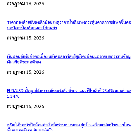
กรกฎาคม 16, 2026
ราคาทองคำขยับลงเล็กน้อย เหตุราคาน้ำมันแพงกระตุ้นคาดการณ์เฟดขึ้นดอก
บดบังอานิสงส์ดอลลาร์อ่อนค่า
กรกฎาคม 15, 2026
เงินปอนด์แข็งค่าต่อเนื่อง หลังดอลลาร์สหรัฐยังคงอ่อนแอจากผลกระทบข้อมู
เงินเฟ้อที่ชะลอตัวลง
กรกฎาคม 15, 2026
EUR/USD: ฝั่งบูลส์ยังคงระมัดระวังตัว ต่ำกว่าแนวฟีโบนักชี 23.6% และด่าน
1.1470
กรกฎาคม 15, 2026
ทรัมป์เดินหน้าปิดล้อมท่าเรืออิหร่านทางทะเล ขู่กร้าวเตรียมถล่มเป้าหมายโคร
พื้นฐานพลังงานสัปดาห์หน้า