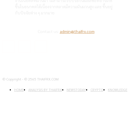
งานในอดีตที่ผ่านมา ไม่สามารถรับประกันผลลัพธ์ที่อาจเกิด
ขึ้นในอนาคตได้เนื่องจากตลาดมีความผันผวนสูง และ ขึ้นอยู่
กับปัจจัยต่าง ๆ มากมาย
Contact us:
admin@thaifrx.com
© Copyright - © 2565 THAIFRX.COM
HOME
ANALYSIS BY THAIFRX
NEWSTODAY
CRYPTO
KNOWLEDGE