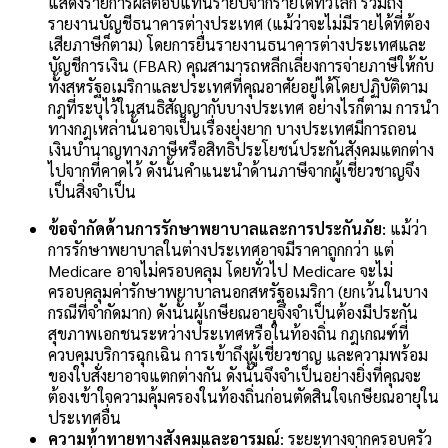
แสดงรายการผลตอบแทนรายปีจากรายได้ทั่วโลก รวมถึง
รายงานบัญชีธนาคารต่างประเทศ (แม้ว่าจะไม่มีรายได้ที่ต้อง
เสียภาษีก็ตาม) โดยการยื่นรายงานธนาคารต่างประเทศและ
บัญชีการเงิน (FBAR)
คุณสามารถหลีกเลี่ยงการจ่ายภาษีให้กับ
ทั้งสหรัฐอเมริกาและประเทศที่คุณอาศัยอยู่ได้โดยปฏิบัติตาม
กฎที่ระบุไว้ในสนธิสัญญากับบางประเทศ
อย่างไรก็ตาม การนำ
ทางกฎเหล่านั้นอาจเป็นเรื่องยุ่งยาก บางประเทศมีการถอน
เงินบำนาญทางภาษีหรือสิทธิประโยชน์ประกันสังคมแตกต่าง
ไปจากที่คาดไว้ ดังนั้นคำแนะนำด้านภาษีจากผู้เชี่ยวชาญจึง
เป็นสิ่งจำเป็น
ข้อจำกัดด้านการรักษาพยาบาลและการประกันภัย:
แม้ว่า
การรักษาพยาบาลในต่างประเทศอาจมีราคาถูกกว่า แต่
Medicare อาจไม่ครอบคลุม โดยทั่วไป Medicare จะไม่
ครอบคลุมค่ารักษาพยาบาลนอกสหรัฐอเมริกา (ยกเว้นในบาง
กรณีที่จำกัดมาก) ดังนั้นผู้เกษียณอายุจึงจำเป็นต้องมีประกัน
สุขภาพเอกชนระหว่างประเทศหรือในท้องถิ่น
กฎเกณฑ์ที่
ควบคุมบริการฉุกเฉิน การเข้าถึงผู้เชี่ยวชาญ และความพร้อม
ของใบสั่งยาอาจแตกต่างกัน ดังนั้นจึงจำเป็นอย่างยิ่งที่คุณจะ
ต้องเข้าใจความคุ้มครองในท้องถิ่นก่อนตัดสินใจเกษียณอายุใน
ประเทศอื่น
ความท้าทายทางสังคมและอารมณ์
: ระยะทางจากครอบครัว