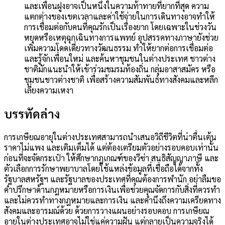
และเพื่อนฝูงอาจเป็นหนึ่งในความท้าทายที่ยากที่สุด ความ
แตกต่างของเขตเวลาและค่าใช้จ่ายในการเดินทางอาจทำให้
การเชื่อมต่อกับคนที่คุณรักเป็นเรื่องยาก โดยเฉพาะในช่วงวัน
หยุดหรือเหตุฉุกเฉินทางการแพทย์ อุปสรรคทางภาษายังช่วย
เพิ่มความโดดเดี่ยวทางวัฒนธรรม ทำให้ยากต่อการเชื่อมต่อ
และรู้จักเพื่อนใหม่ และค้นหาชุมชนในต่างประเทศ ชาวต่าง
ชาติมักแนะนำให้เข้าร่วมชมรมท้องถิ่น กลุ่มอาสาสมัคร หรือ
ชุมชนชาวต่างชาติ เพื่อสร้างความสัมพันธ์ทางสังคมและหลีก
เลี่ยงความเหงา
บรรทัดล่าง
การเกษียณอายุในต่างประเทศสามารถนำเสนอวิถีชีวิตที่น่าตื่นเต้น
ราคาไม่แพง และเติมเต็มได้ แต่ต้องเตรียมตัวอย่างรอบคอบเท่านั้น
ก่อนที่จะจัดกระเป๋า ให้ศึกษากฎเกณฑ์ของวีซ่า สนธิสัญญาภาษี และ
ตัวเลือกการรักษาพยาบาลโดยใช้แหล่งข้อมูลที่เชื่อถือได้จากทั้ง
รัฐบาลสหรัฐฯ และรัฐบาลของประเทศที่คุณต้องการพำนัก อย่าลืมขอ
คำปรึกษาด้านกฎหมายหรือการเงินเพื่อช่วยคุณจัดการกับสิ่งที่ควรทำ
และไม่ควรทำทางกฎหมายและการเงิน และคำนึงถึงความเครียดทาง
สังคมและอารมณ์ด้วย ด้วยการวางแผนอย่างรอบคอบ การเกษียณ
อายุในต่างประเทศอาจไม่ใช่แค่ความฝัน แต่กลายเป็นความจริงได้