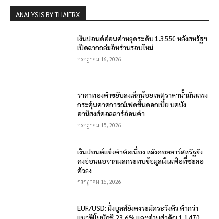
ANALYSIS BY THAIFRX
เงินปอนด์อ่อนค่าหลุดระดับ 1.3550 หลังสหรัฐฯ
เปิดฉากถล่มอิหร่านรอบใหม่
กรกฎาคม 16, 2026
ราคาทองคำขยับลงเล็กน้อย เหตุราคาน้ำมันแพง
กระตุ้นคาดการณ์เฟดขึ้นดอกเบี้ย บดบัง
อานิสงส์ดอลลาร์อ่อนค่า
กรกฎาคม 15, 2026
เงินปอนด์แข็งค่าต่อเนื่อง หลังดอลลาร์สหรัฐยัง
คงอ่อนแอจากผลกระทบข้อมูลเงินเฟ้อที่ชะลอ
ตัวลง
กรกฎาคม 15, 2026
EUR/USD: ฝั่งบูลส์ยังคงระมัดระวังตัว ต่ำกว่า
แนวฟีโบนักชี 23.6% และด่านสำคัญ 1.1470