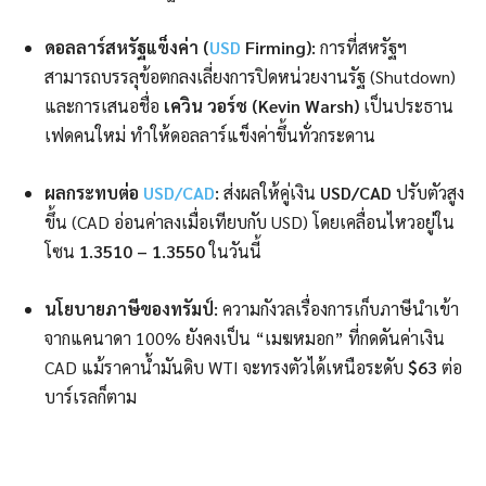
ดอลลาร์สหรัฐแข็งค่า (
USD
Firming):
การที่สหรัฐฯ
สามารถบรรลุข้อตกลงเลี่ยงการปิดหน่วยงานรัฐ (Shutdown)
และการเสนอชื่อ
เควิน วอร์ช (Kevin Warsh)
เป็นประธาน
เฟดคนใหม่ ทำให้ดอลลาร์แข็งค่าขึ้นทั่วกระดาน
ผลกระทบต่อ
USD/CAD
:
ส่งผลให้คู่เงิน
USD/CAD
ปรับตัวสูง
ขึ้น (CAD อ่อนค่าลงเมื่อเทียบกับ USD) โดยเคลื่อนไหวอยู่ใน
โซน
1.3510 – 1.3550
ในวันนี้
นโยบายภาษีของทรัมป์:
ความกังวลเรื่องการเก็บภาษีนำเข้า
จากแคนาดา 100% ยังคงเป็น “เมฆหมอก” ที่กดดันค่าเงิน
CAD แม้ราคาน้ำมันดิบ WTI จะทรงตัวได้เหนือระดับ
$63
ต่อ
บาร์เรลก็ตาม