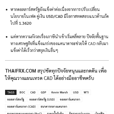
หากดอลลาร์สหรัฐยังแข็งค่าต่อเนื่องจากการปรับเปลี่ยน
นโยบายในเฟด คู่เงิน
USD/CAD
มีโอกาสทดสอบแนวต้านถัด
ไปที่
1.3620
แต่หากความกังวลเรื่องภาษีนำเข้าเริ่มคลี่คลาย ปัจจัยพื้นฐาน
ทางเศรษฐกิจที่แข็งแกร่งของแคนาดาจะช่วยให้ CAD กลับมา
แข็งค่าได้เร็วกว่าสกุลเงินอื่นๆ
THAIFRX.COM
สรุปชัดทุกปัจจัยหนุนและกดดัน เพื่อ
ให้คุณวางแผนเทรด CAD ได้อย่างมืออาชีพครับ
TAGS
BOC
CAD
GDP
Kevin Warsh
USD
WTI
ดอลลาร์สหรัฐ
ดอลลาร์สหรัฐ (USD)
ดอลลาร์แคนาดา
ดอลลาร์แคนาดา (CAD)
ธนาคารกลางแคนาดา
ธนาคารกลางแคนาดา (BoC)
ราคาน้ำมันดิบ
อัตราการว่างงาน
เงินเฟ้อ