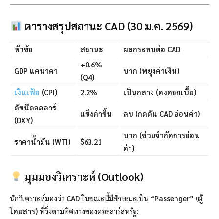
ตารางสรุปสถานะ CAD (30 ม.ค. 2569)
หัวข้อ
สถานะ
ผลกระทบต่อ CAD
+0.6%
GDP แคนาดา
บวก (พยุงค่าเงิน)
(Q4)
เงินเฟ้อ
(CPI)
2.2%
เป็นกลาง (คงดอกเบี้ย)
ดัชนีดอลลาร์
แข็งค่าขึ้น
ลบ (กดดัน CAD อ่อนค่า)
(DXY)
บวก (ช่วยจำกัดการอ่อน
ราคาน้ำมัน (WTI)
$63.21
ค่า)
มุมมองวิเคราะห์ (Outlook)
นักวิเคราะห์มองว่า
CAD
ในขณะนี้มีลักษณะเป็น
“Passenger” (ผู้
โดยสาร)
ที่วิ่งตามทิศทางของดอลลาร์สหรัฐ: