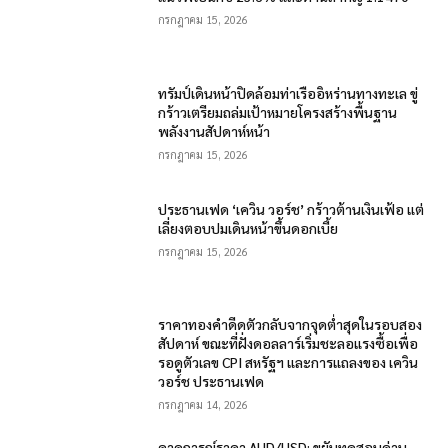
กรกฎาคม 15, 2026
ทรัมป์เดินหน้าปิดล้อมท่าเรืออิหร่านทางทะเล ขู่
กร้าวเตรียมถล่มเป้าหมายโครงสร้างพื้นฐาน
พลังงานสัปดาห์หน้า
กรกฎาคม 15, 2026
ประธานเฟด ‘เควิน วอร์ช’ กร้าวต้านเงินเฟ้อ แต่
เลี่ยงตอบปมเดินหน้าขึ้นดอกเบี้ย
กรกฎาคม 15, 2026
ราคาทองคำดีดตัวกลับจากจุดต่ำสุดในรอบสอง
สัปดาห์ ขณะที่ฝั่งดอลลาร์เริ่มชะลอแรงซื้อเพื่อ
รอดูตัวเลข CPI สหรัฐฯ และการแถลงของ เควิน
วอร์ช ประธานเฟด
กรกฎาคม 14, 2026
คาดการณ์ราคา AUD/USD: ขยับทดสอบด่าน