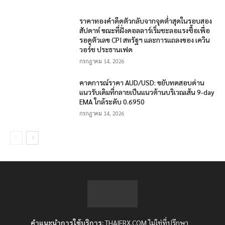
ราคาทองคำดีดตัวกลับจากจุดต่ำสุดในรอบสอง
สัปดาห์ ขณะที่ฝั่งดอลลาร์เริ่มชะลอแรงซื้อเพื่อ
รอดูตัวเลข CPI สหรัฐฯ และการแถลงของ เควิน
วอร์ช ประธานเฟด
กรกฎาคม 14, 2026
คาดการณ์ราคา AUD/USD: ขยับทดสอบด่าน
แนวรับเดิมที่กลายเป็นแนวต้านบริเวณเส้น 9-day
EMA ใกล้ระดับ 0.6950
กรกฎาคม 14, 2026
คำแนะนำการใช้บริการ:
THAIFRX.COM ไม่ใช่ที่ปรึกษา