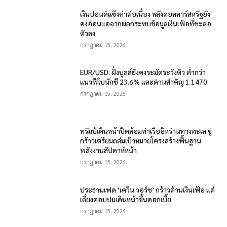
เงินปอนด์แข็งค่าต่อเนื่อง หลังดอลลาร์สหรัฐยัง
คงอ่อนแอจากผลกระทบข้อมูลเงินเฟ้อที่ชะลอ
ตัวลง
กรกฎาคม 15, 2026
EUR/USD: ฝั่งบูลส์ยังคงระมัดระวังตัว ต่ำกว่า
แนวฟีโบนักชี 23.6% และด่านสำคัญ 1.1470
กรกฎาคม 15, 2026
ทรัมป์เดินหน้าปิดล้อมท่าเรืออิหร่านทางทะเล ขู่
กร้าวเตรียมถล่มเป้าหมายโครงสร้างพื้นฐาน
พลังงานสัปดาห์หน้า
กรกฎาคม 15, 2026
ประธานเฟด ‘เควิน วอร์ช’ กร้าวต้านเงินเฟ้อ แต่
เลี่ยงตอบปมเดินหน้าขึ้นดอกเบี้ย
กรกฎาคม 15, 2026