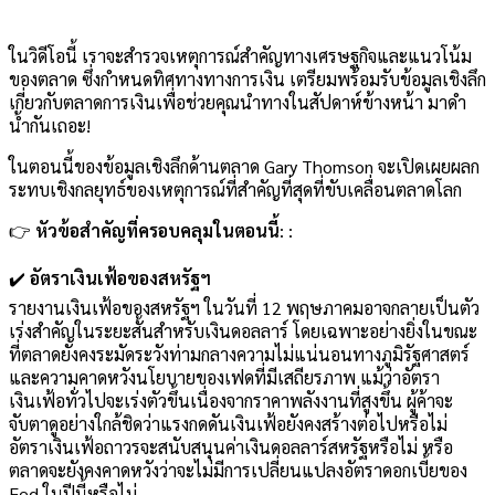
ในวิดีโอนี้ เราจะสำรวจเหตุการณ์สำคัญทางเศรษฐกิจและแนวโน้ม
ของตลาด ซึ่งกำหนดทิศทางทางการเงิน เตรียมพร้อมรับข้อมูลเชิงลึก
เกี่ยวกับตลาดการเงินเพื่อช่วยคุณนำทางในสัปดาห์ข้างหน้า มาดำ
น้ำกันเถอะ!
ในตอนนี้ของข้อมูลเชิงลึกด้านตลาด Gary Thomson จะเปิดเผยผลก
ระทบเชิงกลยุทธ์ของเหตุการณ์ที่สำคัญที่สุดที่ขับเคลื่อนตลาดโลก
👉
หัวข้อสำคัญที่ครอบคลุมในตอนนี้
: :
✔️
อัตราเงินเฟ้อของสหรัฐฯ
รายงานเงินเฟ้อของสหรัฐฯ ในวันที่ 12 พฤษภาคมอาจกลายเป็นตัว
เร่งสำคัญในระยะสั้นสำหรับเงินดอลลาร์ โดยเฉพาะอย่างยิ่งในขณะ
ที่ตลาดยังคงระมัดระวังท่ามกลางความไม่แน่นอนทางภูมิรัฐศาสตร์
และความคาดหวังนโยบายของเฟดที่มีเสถียรภาพ แม้ว่าอัตรา
เงินเฟ้อทั่วไปจะเร่งตัวขึ้นเนื่องจากราคาพลังงานที่สูงขึ้น ผู้ค้าจะ
จับตาดูอย่างใกล้ชิดว่าแรงกดดันเงินเฟ้อยังคงสร้างต่อไปหรือไม่
อัตราเงินเฟ้อถาวรจะสนับสนุนค่าเงินดอลลาร์สหรัฐหรือไม่ หรือ
ตลาดจะยังคงคาดหวังว่าจะไม่มีการเปลี่ยนแปลงอัตราดอกเบี้ยของ
Fed ในปีนี้หรือไม่