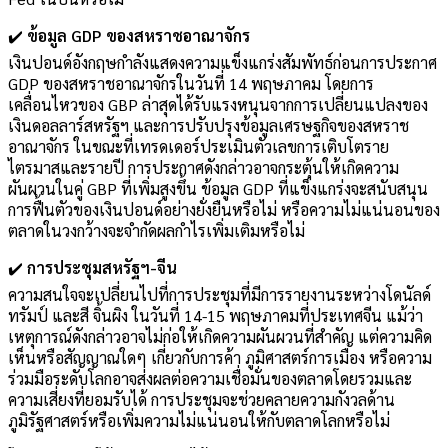
✔️
ข้อมูล GDP ของสหราชอาณาจักร
เงินปอนด์อังกฤษกำลังแสดงความแข็งแกร่งสัมพัทธ์ก่อนการประกาศ
GDP ของสหราชอาณาจักรในวันที่ 14 พฤษภาคม โดยการ
เคลื่อนไหวของ GBP ล่าสุดได้รับแรงหนุนจากการเปลี่ยนแปลงของ
เงินดอลลาร์สหรัฐฯ และการปรับปรุงข้อมูลเศรษฐกิจของสหราช
อาณาจักร ในขณะที่เทรดเดอร์ประเมินตัวเลขการเติบโตราย
ไตรมาสและรายปี การประกาศดังกล่าวอาจกระตุ้นให้เกิดความ
ผันผวนในคู่ GBP ที่เพิ่มสูงขึ้น ข้อมูล GDP ที่แข็งแกร่งจะสนับสนุน
การฟื้นตัวของเงินปอนด์อย่างยั่งยืนหรือไม่ หรือความไม่แน่นอนของ
ตลาดในวงกว้างจะจำกัดผลกำไรเพิ่มเติมหรือไม่
✔️
การประชุมสหรัฐฯ-จีน
ความสนใจจะเปลี่ยนไปที่การประชุมที่มีการรายงานระหว่างโดนัลด์
ทรัมป์ และสี จิ้นผิง ในวันที่ 14-15 พฤษภาคมที่ประเทศจีน แม้ว่า
เหตุการณ์ดังกล่าวอาจไม่ก่อให้เกิดความผันผวนที่สำคัญ แต่ความคิด
เห็นหรือสัญญาณใดๆ เกี่ยวกับการค้า ภูมิศาสตร์การเมือง หรือความ
ร่วมมือระดับโลกอาจส่งผลต่อความเชื่อมั่นของตลาดโดยรวมและ
ความเสี่ยงที่ยอมรับได้ การประชุมจะช่วยคลายความกังวลด้าน
ภูมิรัฐศาสตร์หรือเพิ่มความไม่แน่นอนให้กับตลาดโลกหรือไม่