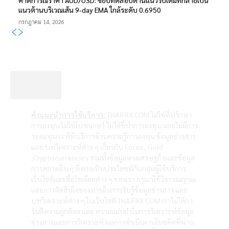
คาดการณ์ราคา AUD/USD: ขยับทดสอบด่านแนวรับเดิมที่กลายเป็น
แนวต้านบริเวณเส้น 9-day EMA ใกล้ระดับ 0.6950
กรกฎาคม 14, 2026
คำแนะนำการใช้บริการ:
THAIFRX.COM ไม่ใช่ที่ปรึกษา
การลงทุน ไม่ใช่โบรกเกอร์ ไม่ได้ชี้นำการลงทุน และไม่มีการ
ระดมทุน เราให้บริการด้านความรู้การลงทุน ข้อมูลข่าวสาร
และ บทวิเคราะห์ต่าง ๆ เกี่ยวกับ Forex , Gold
,Cryptocurrencies รวมทั้งข้อมูลทางเศรษฐกิจและข้อมูล
การตลาดอื่น ๆ ที่อาจเป็นประโยชน์กับกลุ่มผู้ใช้บริการ
เว็บไซต์และสื่อโซเซียลต่าง ๆ ของเรา กรุณาใช้วิจารณญาณ
และการตัดสินใจของท่านในการรับรู้ข้อมูลข่าวสาร และ
บทวิเคราะห์ต่าง ๆ ในเว็บไซต์ THAIFRX.COM เราไม่ได้กา
รันตีความถูกต้อง และ ความแม่นยำในการวิเคราะห์ข้อมูล
ข่าวสารและการวิเคราะห์ ผลการดำเนินงานในอดีตที่ผ่าน