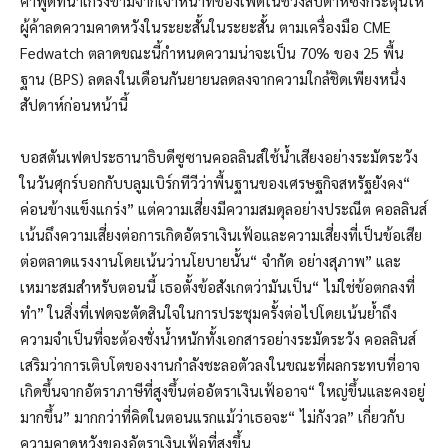
คำพูดที่น่าเกรงขามจากเจ้าหน้าที่ของเฟดในช่วงสัปดาห์ซึ่งกระตุ้นให้
ผู้ค้าลดความคาดหวังในระยะสั้นในระยะสั้น ตามเครื่องมือ CME
Fedwatch ตลาดขณะนี้กำหนดความน่าจะเป็น 70% ของ 25 พื้น
ฐาน (BPS) ลดลงในเดือนกันยายนลดลงจากความใกล้ชิดเพียงหนึ่ง
สัปดาห์ก่อนหน้านี้
บอสตันเฟดประธานาธิบดีซูซานคอลลินส์ใช้น้ำเสียงอย่างระมัดระวัง
ในวันศุกร์บอกกับบลูมเบิร์กทีวีว่าพื้นฐานของเศรษฐกิจสหรัฐยังคง“
ค่อนข้างแข็งแกร่ง” แต่ความเสี่ยงมีความสมดุลอย่างประณีต คอลลินส์
เน้นถึงความเสี่ยงต่อการเกิดอัตราเงินเฟ้อและความเสี่ยงที่เป็นข้อเสีย
ต่อตลาดแรงงานโดยเน้นว่านโยบายนั้น“ จำกัด อย่างสุภาพ” และ
เหมาะสมสำหรับตอนนี้ เธอตั้งข้อสังเกตว่ามันเป็น“ ไม่ใช่ข้อตกลงที่
ทำ” ในสิ่งที่เฟดจะตัดสินใจในการประชุมครั้งต่อไปโดยเน้นย้ำถึง
ความจำเป็นที่จะต้องชั่งน้ำหนักทั้งเอกสารอย่างระมัดระวัง คอลลินส์
เสริมว่าการเติบโตของงานกำลังชะลอตัวลงในขณะที่ผลกระทบที่อาจ
เกิดขึ้นจากอัตราภาษีที่สูงขึ้นต่ออัตราเงินเฟ้ออาจ“ ใหญ่ขึ้นและคงอยู่
มากขึ้น” มากกว่าที่คิดในตอนแรกแม้ว่าเธอจะ“ ไม่กังวล” เกี่ยวกับ
ความคาดหวังของอัตราเงินเฟ้อที่สูงขึ้น