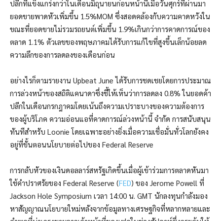
ปลีกที่แข็งแกร่งกว่าในเดือนมิถุนายนก่อนหน้านี้เมื่อวันศุกร์ที่ผ่านมา
ยอดขายพาดหัวเพิ่มขึ้น 1.5%MOM ซึ่งสอดคล้องกับความคาดหวังใน
ขณะที่ยอดขายไม่รวมรถยนต์เพิ่มขึ้น 1.9%เกินกว่าการคาดการณ์ของ
ตลาด 1.1% ตัวเลขของพฤษภาคมได้รับการแก้ไขที่สูงขึ้นเล็กน้อยลด
ความลึกของการลดลงของเดือนก่อน
อย่างไรก็ตามรายงาน Upbeat June ได้รับการชดเชยโดยการประมาณ
การล่วงหน้าของสถิติแคนาดาซึ่งชี้ให้เห็นว่าการลดลง 0.8% ในยอดค้า
ปลีกในเดือนกรกฎาคมโดยเน้นถึงความเปราะบางของความต้องการ
ของผู้บริโภค ความอ่อนแอที่คาดการณ์ล่วงหน้านี้ จำกัด การสนับสนุน
ทันทีสำหรับ Loonie โดยเฉพาะอย่างยิ่งเมื่อความเชื่อมั่นทั่วโลกยังคง
อยู่ที่ขั้นตอนนโยบายต่อไปของ Federal Reserve
การกลับหัวของเงินดอลลาร์สหรัฐเกิดขึ้นเมื่อผู้เข้าร่วมการตลาดหันมา
ใช้คำปราศรัยของ Federal Reserve (
FED
) ของ Jerome Powell ที่
Jackson Hole Symposium เวลา 14:00 น. GMT นักลงทุนกำลังมอง
หาสัญญาณนโยบายใหม่หลังจากข้อมูลทางเศรษฐกิจที่หลากหลายและ