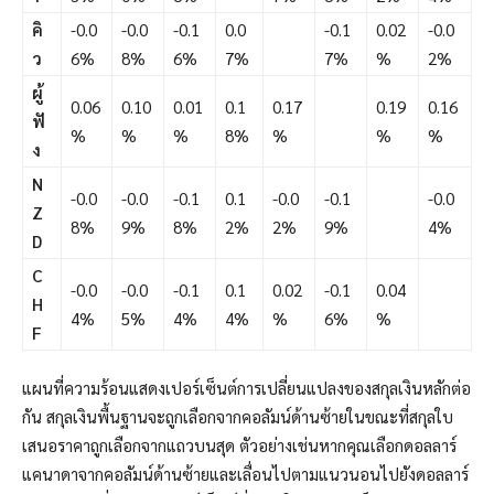
คิ
-0.0
-0.0
-0.1
0.0
-0.1
0.02
-0.0
ว
6%
8%
6%
7%
7%
%
2%
ผู้
0.06
0.10
0.01
0.1
0.17
0.19
0.16
ฟั
%
%
%
8%
%
%
%
ง
N
-0.0
-0.0
-0.1
0.1
-0.0
-0.1
-0.0
Z
8%
9%
8%
2%
2%
9%
4%
D
C
-0.0
-0.0
-0.1
0.1
0.02
-0.1
0.04
H
4%
5%
4%
4%
%
6%
%
F
แผนที่ความร้อนแสดงเปอร์เซ็นต์การเปลี่ยนแปลงของสกุลเงินหลักต่อ
กัน สกุลเงินพื้นฐานจะถูกเลือกจากคอลัมน์ด้านซ้ายในขณะที่สกุลใบ
เสนอราคาถูกเลือกจากแถวบนสุด ตัวอย่างเช่นหากคุณเลือกดอลลาร์
แคนาดาจากคอลัมน์ด้านซ้ายและเลื่อนไปตามแนวนอนไปยังดอลลาร์