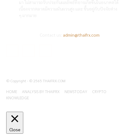
มา ไม่สามารถรับประกันผลลัพธ์ที่อาจเกิดขึ้นในอนาคตได้
เนื่องจากตลาดมีความผันผวนสูง และ ขึ้นอยู่กับปัจจัยต่าง
ๆ มากมาย
Contact us:
admin@thaifrx.com
© Copyright - © 2565 THAIFRX.COM
HOME
ANALYSIS BY THAIFRX
NEWSTODAY
CRYPTO
KNOWLEDGE
Close