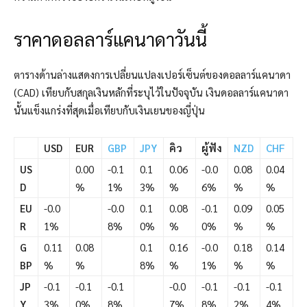
ราคาดอลลาร์แคนาดาวันนี้
ตารางด้านล่างแสดงการเปลี่ยนแปลงเปอร์เซ็นต์ของดอลลาร์แคนาดา
(CAD) เทียบกับสกุลเงินหลักที่ระบุไว้ในปัจจุบัน เงินดอลลาร์แคนาดา
นั้นแข็งแกร่งที่สุดเมื่อเทียบกับเงินเยนของญี่ปุ่น
USD
EUR
GBP
JPY
คิว
ผู้ฟัง
NZD
CHF
US
0.00
-0.1
0.1
0.06
-0.0
0.08
0.04
D
%
1%
3%
%
6%
%
%
EU
-0.0
-0.0
0.1
0.08
-0.1
0.09
0.05
R
1%
8%
0%
%
0%
%
%
G
0.11
0.08
0.1
0.16
-0.0
0.18
0.14
BP
%
%
8%
%
1%
%
%
JP
-0.1
-0.1
-0.1
-0.0
-0.1
-0.1
-0.1
Y
3%
0%
8%
7%
8%
2%
4%