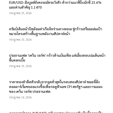
EUR/USD: ฝั่งบูลส์ยังคงระมัดระวังตัว ต่ำกว่าแนวฟีโบนักชี 23.6%
และด่านสำคัญ 1.1470
กรกฎาคม 15, 2026
ทรัมป์เดินหน้าปิดล้อมท่าเรืออิหร่านทางทะเล ขู่กร้าวเตรียมถล่มเป้า
หมายโครงสร้างพื้นฐานพลังงานสัปดาห์หน้า
กรกฎาคม 15, 2026
ประธานเฟด ‘เควิน วอร์ช’ กร้าวต้านเงินเฟ้อ แต่เลี่ยงตอบปมเดินหน้า
ขึ้นดอกเบี้ย
กรกฎาคม 15, 2026
ราคาทองคำดีดตัวกลับจากจุดต่ำสุดในรอบสองสัปดาห์ ขณะที่ฝั่ง
ดอลลาร์เริ่มชะลอแรงซื้อเพื่อรอดูตัวเลข CPI สหรัฐฯ และการแถลง
ของ เควิน วอร์ช ประธานเฟด
กรกฎาคม 14, 2026