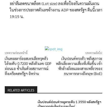
อย่าลืมลดขนาดล็อต (Lot size) ลงเพื่อป้องกันความผันผวน
ในช่วงการประกาศตัวเลขจ้างงาน ADP ของสหรัฐฯ คืนนี้เวลา
19:15 น.
บทความก่อนหน้านี้
บทความถัดไป
เงินดอลลาร์ออสเตรเลียทรุดตัว
เงินปอนด์ทรงตัว หลังสภาวะ
ใต้ระดับ 0.7200 หลังตัวเลข GDP
หลีกเลี่ยงความเสี่ยงที่เพิ่มขึ้น เข้า
อ่อนแอ ซ้ำเติมด้วยสถานการณ์
หักล้างถ้อยแถลงสายเหยี่ยวของ
ตึงเครียดสหรัฐฯ-อิหร่าน
ธนาคารกลางอังกฤษ (BoE)
RELATED ARTICLES
เงินปอนด์อ่อนค่าหลุดระดับ 1.3550 หลังสหรัฐฯ
เปิดฉากถล่มอิหร่านรอบใหม่