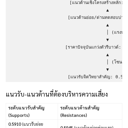
                       [แนวต้านเชิงโครงสร้างหลัก: 0
                                      ▲

                       [แนวต้านย่อย/ด่านทดสอบบ่ายนี
                                      ▲

                                      │ (แรงหนุน
                                      ▼

                      [ราคาปัจจุบันแกว่งตัวรีบาวด์: 0
                                      ▲

                                      │ (โซนแนวร
                                      ▼

แนวรับ-แนวต้านที่ต้องบริหารความเสี่ยง
ระดับแนวรับสำคัญ
ระดับแนวต้านสำคัญ
(Supports)
(Resistances)
0.5910
(แนวรับย่อย
0.5945
(แนวต้านย่อยด่านแรก)