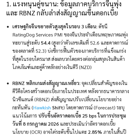
1. แรงหนุนคู่ขนาน: ข้อมูลภาคบริการจีนพุ่ง
และ RBNZ กลับลำส่งสัญญาณขึ้นดอกเบี้ย
เศรษฐกิจจีนขยายตัวสูงสุดในรอบ 3 เดือน:
ดัชนี
RatingDog Services PMI ของจีนประจำเดือนพฤษภาคมพุ่ง
ทะยานสู่ระดับ
54.4
(สูงกว่าตัวเลขเดิมที่ 52.6 และคาดการณ์
ของตลาดที่ 52.3) บ่งชี้การฟื้นตัวของภาคบริการที่แข็งแกร่ง
ที่สุดในรอบไตรมาส ส่งผลบวกโดยตรงต่อกลุ่มสกุลเงินสินค้า
โภคภัณฑ์และคู่ค้าหลักอย่างเงินคีวี (NZD)
RBNZ พลิกเกมส่งสัญญาณเหยี่ยว:
จุดเปลี่ยนสำคัญของเงิน
คีวีคือโครงสร้างดอกเบี้ยภายในประเทศ หลังจากธนาคารกลาง
นิวซีแลนด์ (RBNZ) ส่งสัญญาณปรับเปลี่ยนนโยบายอย่าง
กะทันหัน (
Hawkish
Shift
) โดยคาดการณ์ (Forecast) ระบุ
แนวโน้มการ
ปรับขึ้นอัตราดอกเบี้ย 25 bps ในการประชุม
วันที่ 8 กรกฎาคม 2026
และประเมินว่าอัตราดอกเบี้ย
นโยบาย (OCR) อาจไต่ระดับขึ้นไปแตะ
2.85%
ภายในสิ้นปี