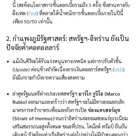
นี้ (สะท้อนโอกาสการขึ้นดอกเบี้ยรวมถึง 3 ครั้ง) ซึ่งสวนทางกับ
ฝั่งเฟด (
Fed
) ที่ตลาดให้น้ำหนักการขึ้นดอกเบี้ยภายในปีนี้
เพียง 50/50 เท่านั้น
2. กำแพงภูมิรัฐศาสตร์: สหรัฐฯ-อิหร่าน ยังเป็น
ปัจจัยค้ำคอดอลลาร์
แม้เงินคีวีจะได้รับแรงหนุนทางเทคนิค แต่การปรับตัวขึ้น
(Upside) ค่อนข้างจำกัดเนื่องจากเงินดอลลาร์สหรัฐฯ (
USD
)
ยังมีเกราะกำบังจากความเสี่ยงสงคราม
ล่าสุดรัฐมนตรีต่างประเทศสหรัฐฯ
มาร์โก รูบิโอ (Marco
Rubio)
ออกมาแถลงกร้าวว่า สหรัฐฯ จะไม่มีทางยอมยกเลิก
มาตรการคว่ำบาตรเพื่อแลกกับการเปิด
ช่องแคบฮอร์มุซ
(Strait of Hormuz)
จนกว่าอิหร่านจะยอมสละแร่ยูเรเนียม
เสริมสมรรถนะสูงทั้งหมด ขณะที่ปธน. โดนัลด์ ทรัมป์ ยืนยัน
เดินหน้าปิดล้อมท่าเรืออิหร่านต่อไปอย่างไม่มีกำหนดจนกว่า