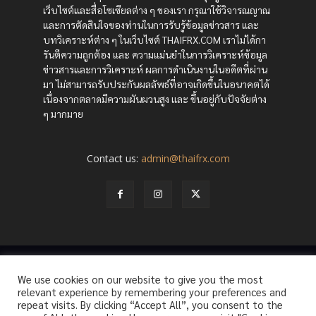
เว็บไซต์และสื่อโซเซียลต่าง ๆ ของเรา กรุณาใช้วิจารณญาณ
และการตัดสินใจของท่านในการรับรู้ข้อมูลข่าวสาร และ
บทวิเคราะห์ต่าง ๆ ในเว็บไซต์ THAIFRX.COM เราไม่ได้กา
รันตีความถูกต้อง และ ความแม่นยำในการวิเคราะห์ข้อมูล
ข่าวสารและการวิเคราะห์ ผลการดำเนินงานในอดีตที่ผ่าน
มา ไม่สามารถรับประกันผลลัพธ์ที่อาจเกิดขึ้นในอนาคตได้
เนื่องจากตลาดมีความผันผวนสูง และ ขึ้นอยู่กับปัจจัยต่าง
ๆ มากมาย
Contact us:
admin@thaifrx.com
© Copyright - © 2565 THAIFRX.COM
We use cookies on our website to give you the most
HOME
ANALYSIS BY THAIFRX
NEWSTODAY
CRYPTO
relevant experience by remembering your preferences and
KNOWLEDGE
repeat visits. By clicking “Accept All”, you consent to the