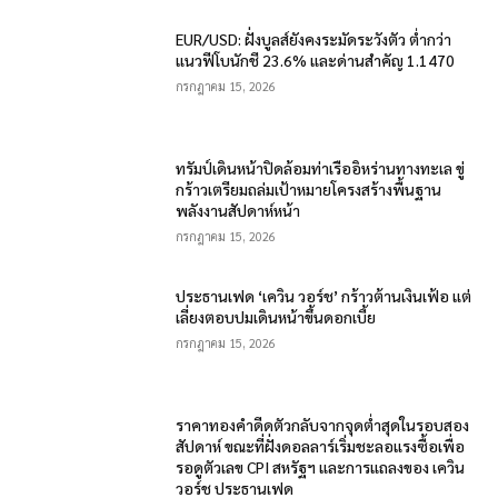
EUR/USD: ฝั่งบูลส์ยังคงระมัดระวังตัว ต่ำกว่า
แนวฟีโบนักชี 23.6% และด่านสำคัญ 1.1470
กรกฎาคม 15, 2026
ทรัมป์เดินหน้าปิดล้อมท่าเรืออิหร่านทางทะเล ขู่
กร้าวเตรียมถล่มเป้าหมายโครงสร้างพื้นฐาน
พลังงานสัปดาห์หน้า
กรกฎาคม 15, 2026
ประธานเฟด ‘เควิน วอร์ช’ กร้าวต้านเงินเฟ้อ แต่
เลี่ยงตอบปมเดินหน้าขึ้นดอกเบี้ย
กรกฎาคม 15, 2026
ราคาทองคำดีดตัวกลับจากจุดต่ำสุดในรอบสอง
สัปดาห์ ขณะที่ฝั่งดอลลาร์เริ่มชะลอแรงซื้อเพื่อ
รอดูตัวเลข CPI สหรัฐฯ และการแถลงของ เควิน
วอร์ช ประธานเฟด