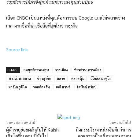
รวมถึงการได้มาซึ่งลูกค้าและการลงทุนส่วนน้อย
เลือก CNBC เป็นแหล่งที่คุณต้องการบน Google และไม่พลาดช่วง
เวลาจากชื่อที่น่าเชื่อถือที่สุดในข่าวธุรกิจ
Source link
TAGS
กลยุทธ์การลงทุน
การเมือง
ข่าวด่วน: การเมือง
ข่าวด่วน: ตลาด
ข่าวธุรกิจ
ตลาด
ตลาดหุ้น
นิโคลัส มาดูโร
มาร์โก รูบิโอ
วอลล์สตรีท
เจดี แวนซ์
โดนัลด์ ทรัมป์
บทความก่อนหน้านี้
บทความถัดไป
ผู้ค้ารายย่อยผลักดันให้ Kalshi
กิจกรรมโรงงานในจีนดีกว่าการ
เติบโตขึ้น ตอนนี้มันไป
คาดการณ์ในเดือนพฤษภาคม