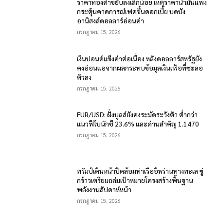
ราคาทองคำขยับลงเล็กน้อย เหตุราคาน้ำมันแพง
กระตุ้นคาดการณ์เฟดขึ้นดอกเบี้ย บดบัง
อานิสงส์ดอลลาร์อ่อนค่า
กรกฎาคม 15, 2026
เงินปอนด์แข็งค่าต่อเนื่อง หลังดอลลาร์สหรัฐยัง
คงอ่อนแอจากผลกระทบข้อมูลเงินเฟ้อที่ชะลอ
ตัวลง
กรกฎาคม 15, 2026
EUR/USD: ฝั่งบูลส์ยังคงระมัดระวังตัว ต่ำกว่า
แนวฟีโบนักชี 23.6% และด่านสำคัญ 1.1470
กรกฎาคม 15, 2026
ทรัมป์เดินหน้าปิดล้อมท่าเรืออิหร่านทางทะเล ขู่
กร้าวเตรียมถล่มเป้าหมายโครงสร้างพื้นฐาน
พลังงานสัปดาห์หน้า
กรกฎาคม 15, 2026