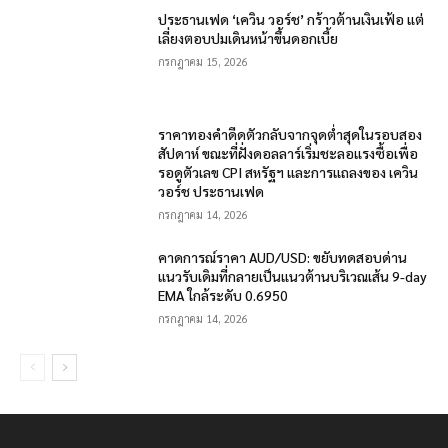
ประธานเฟด ‘เควิน วอร์ช’ กร้าวต้านเงินเฟ้อ แต่
เลี่ยงตอบปมเดินหน้าขึ้นดอกเบี้ย
กรกฎาคม 15, 2026
ราคาทองคำดีดตัวกลับจากจุดต่ำสุดในรอบสอง
สัปดาห์ ขณะที่ฝั่งดอลลาร์เริ่มชะลอแรงซื้อเพื่อ
รอดูตัวเลข CPI สหรัฐฯ และการแถลงของ เควิน
วอร์ช ประธานเฟด
กรกฎาคม 14, 2026
คาดการณ์ราคา AUD/USD: ขยับทดสอบด่าน
แนวรับเดิมที่กลายเป็นแนวต้านบริเวณเส้น 9-day
EMA ใกล้ระดับ 0.6950
กรกฎาคม 14, 2026