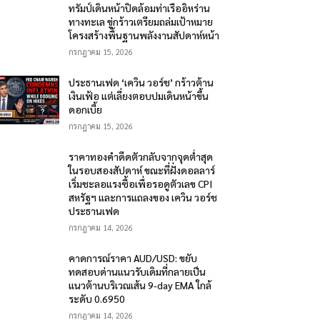
ทรัมป์เดินหน้าปิดล้อมท่าเรืออิหร่าน
ทางทะเล ขู่กร้าวเตรียมถล่มเป้าหมาย
โครงสร้างพื้นฐานพลังงานสัปดาห์หน้า
กรกฎาคม 15, 2026
ประธานเฟด ‘เควิน วอร์ช’ กร้าวต้าน
เงินเฟ้อ แต่เลี่ยงตอบปมเดินหน้าขึ้น
ดอกเบี้ย
กรกฎาคม 15, 2026
ราคาทองคำดีดตัวกลับจากจุดต่ำสุด
ในรอบสองสัปดาห์ ขณะที่ฝั่งดอลลาร์
เริ่มชะลอแรงซื้อเพื่อรอดูตัวเลข CPI
สหรัฐฯ และการแถลงของ เควิน วอร์ช
ประธานเฟด
กรกฎาคม 14, 2026
คาดการณ์ราคา AUD/USD: ขยับ
ทดสอบด่านแนวรับเดิมที่กลายเป็น
แนวต้านบริเวณเส้น 9-day EMA ใกล้
ระดับ 0.6950
กรกฎาคม 14, 2026