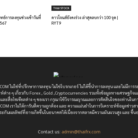
THAI STOCK
ยุทธ์การลงทุนช่วงเช้าวันที่
ดาวโจนส์ยังคงร่วง ล่าสุดลบกว่า 100 จุด |
2567
RYT9
OM ไม่ใช่ที่ปรึกษาการลงทุน ไม่ใช่โบรกเกอร์ ไม่ได้ชี้นำการลงทุน และไม่มีการร
ห์ต่าง ๆ เกี่ยวกับ Forex , Gold ,Cryptocurrencies รวมทั้งข้อมูลทางเศรษฐกิจแ
ซต์และสื่อโซเซียลต่าง ๆ ของเรา กรุณาใช้วิจารณญาณและการตัดสินใจของท่านในกา
RX.COM เราไม่ได้การันตีความถูกต้อง และ ความแม่นยำในการวิเคราะห์ข้อมูลข่าว
ะกันผลลัพธ์ที่อาจเกิดขึ้นในอนาคตได้เนื่องจากตลาดมีความผันผวนสูง และ ขึ้นอย
Contact us:
admin@thaifrx.com