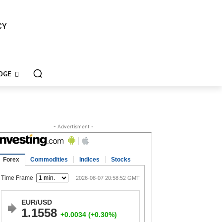
CY
DGE
- Advertisment -