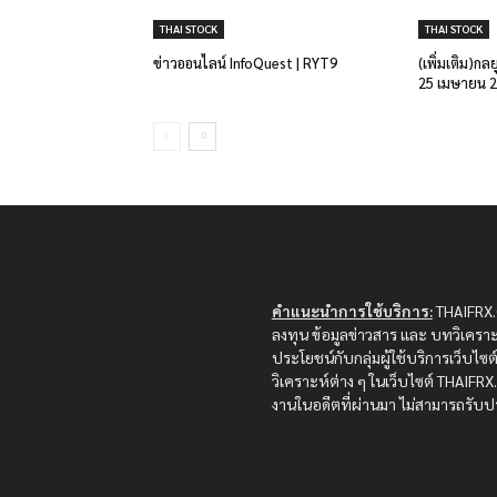
THAI STOCK
THAI STOCK
ข่าวออนไลน์ InfoQuest | RYT9
(เพิ่มเติม)กล
25 เมษายน 
คำแนะนำการใช้บริการ:
THAIFRX.C
ลงทุน ข้อมูลข่าวสาร และ บทวิเคราะ
ประโยชน์กับกลุ่มผู้ใช้บริการเว็บไ
วิเคราะห์ต่าง ๆ ในเว็บไซต์ THAIF
งานในอดีตที่ผ่านมา ไม่สามารถรับปร