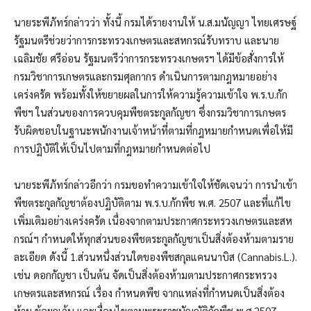
นายระพีภัทร์กล่าวว่า ทั้งนี้ กรมได้รายงานให้ น.ส.มนัญญา ไทยเศรษฐ์
รัฐมนตรีช่วยว่าการกระทรวงเกษตรและสหกรณ์รับทราบ และนาย
เฉลิมชัย ศรีอ่อน รัฐมนตรีว่าการกระทรวงเกษตรฯ ได้มีข้อสั่งการให้
กรมวิชาการเกษตรและกรมศุลกากร ดำเนินการตามกฎหมายอย่าง
เคร่งครัด พร้อมทั้งให้ขยายผลในการให้ความรู้ความเข้าใจ พ.ร.บ.กัก
พืชฯ ในส่วนของการควบคุมพืชตระกูลกัญชา ซึ่งกรมวิชาการเกษตร
รับผิดชอบในฐานะพนักงานเจ้าหน้าที่ตามที่กฎหมายกำหนดเพื่อให้มี
การปฏิบัติให้เป็นไปตามที่กฎหมายกำหนดต่อไป
นายระพีภัทร์กล่าวอีกว่า กรมขอทำความเข้าใจให้ชัดเจนว่า การนำเข้า
พืชตระกูลกัญชาต้องปฏิบัติตาม พ.ร.บ.กักพืช พ.ศ. 2507 และที่แก้ไข
เพิ่มเติมอย่างเคร่งครัด เนื่องจากตามประกาศกระทรวงเกษตรและสห
กรณ์ฯ กำหนดให้ทุกส่วนของพืชตระกูลกัญชาเป็นสิ่งต้องห้ามตามราย
ละเอียด ดังนี้ 1.ส่วนหนึ่งส่วนใดของพืชสกุลแคนนาบิส (Cannabis.L.).
เช่น ดอกกัญชา เป็นต้น จัดเป็นสิ่งต้องห้ามตามประกาศกระทรวง
เกษตรและสหกรณ์ เรื่อง กำหนดพืช จากแหล่งที่กำหนดเป็นสิ่งต้อง
ห้าม ข้อยกเว้น และเงื่อนไขตามพระราชบัญญัติกักพืช พ.ศ.2507