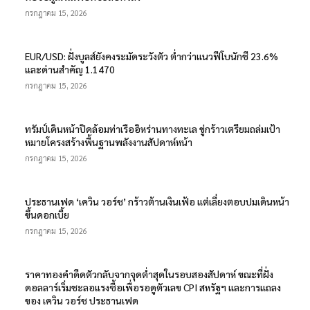
กรกฎาคม 15, 2026
EUR/USD: ฝั่งบูลส์ยังคงระมัดระวังตัว ต่ำกว่าแนวฟีโบนักชี 23.6%
และด่านสำคัญ 1.1470
กรกฎาคม 15, 2026
ทรัมป์เดินหน้าปิดล้อมท่าเรืออิหร่านทางทะเล ขู่กร้าวเตรียมถล่มเป้า
หมายโครงสร้างพื้นฐานพลังงานสัปดาห์หน้า
กรกฎาคม 15, 2026
ประธานเฟด ‘เควิน วอร์ช’ กร้าวต้านเงินเฟ้อ แต่เลี่ยงตอบปมเดินหน้า
ขึ้นดอกเบี้ย
กรกฎาคม 15, 2026
ราคาทองคำดีดตัวกลับจากจุดต่ำสุดในรอบสองสัปดาห์ ขณะที่ฝั่ง
ดอลลาร์เริ่มชะลอแรงซื้อเพื่อรอดูตัวเลข CPI สหรัฐฯ และการแถลง
ของ เควิน วอร์ช ประธานเฟด