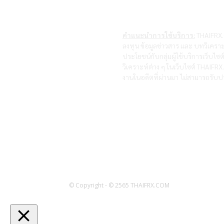
คำแนะนำการใช้บริการ:
THAIFRX.C
ลงทุน ข้อมูลข่าวสาร และ บทวิเคราะ
ประโยชน์กับกลุ่มผู้ใช้บริการเว็บไ
วิเคราะห์ต่าง ๆ ในเว็บไซต์ THAIF
งานในอดีตที่ผ่านมา ไม่สามารถรับปร
© Copyright - © 2565 THAIFRX.COM