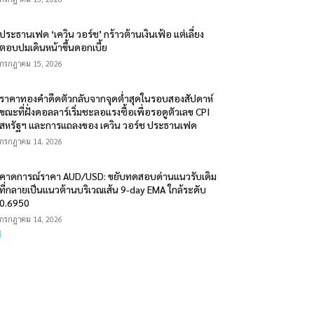
ประธานเฟด ‘เควิน วอร์ช’ กร้าวต้านเงินเฟ้อ แต่เลี่ยง
ตอบปมเดินหน้าขึ้นดอกเบี้ย
กรกฎาคม 15, 2026
ราคาทองคำดีดตัวกลับจากจุดต่ำสุดในรอบสองสัปดาห์
ขณะที่ฝั่งดอลลาร์เริ่มชะลอแรงซื้อเพื่อรอดูตัวเลข CPI
สหรัฐฯ และการแถลงของ เควิน วอร์ช ประธานเฟด
กรกฎาคม 14, 2026
คาดการณ์ราคา AUD/USD: ขยับทดสอบด่านแนวรับเดิม
ที่กลายเป็นแนวต้านบริเวณเส้น 9-day EMA ใกล้ระดับ
0.6950
กรกฎาคม 14, 2026