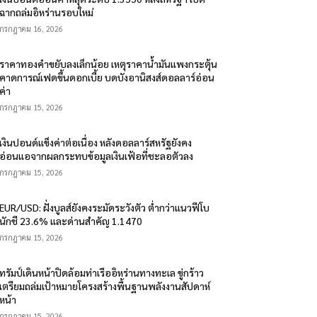
ฉากถล่มอิหร่านรอบใหม่
กรกฎาคม 16, 2026
ราคาทองคำขยับลงเล็กน้อย เหตุราคาน้ำมันแพงกระตุ้น
คาดการณ์เฟดขึ้นดอกเบี้ย บดบังอานิสงส์ดอลลาร์อ่อน
ค่า
กรกฎาคม 15, 2026
เงินปอนด์แข็งค่าต่อเนื่อง หลังดอลลาร์สหรัฐยังคง
อ่อนแอจากผลกระทบข้อมูลเงินเฟ้อที่ชะลอตัวลง
กรกฎาคม 15, 2026
EUR/USD: ฝั่งบูลส์ยังคงระมัดระวังตัว ต่ำกว่าแนวฟีโบ
นักชี 23.6% และด่านสำคัญ 1.1470
กรกฎาคม 15, 2026
ทรัมป์เดินหน้าปิดล้อมท่าเรืออิหร่านทางทะเล ขู่กร้าว
เตรียมถล่มเป้าหมายโครงสร้างพื้นฐานพลังงานสัปดาห์
หน้า
กรกฎาคม 15, 2026