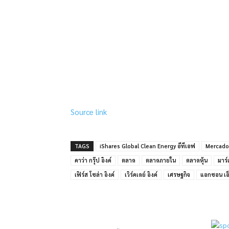
แบ่งปัน
Source link
TAGS
iShares Global Clean Energy อีทีเอฟ
MercadoL
คาว่า กรุ๊ป อิงค์
ตลาด
ตลาดภายใน
ตลาดหุ้น
มาร์เ
เฟิร์ส โซล่า อิงค์
เวิร์คเดย์ อิงค์
เศรษฐกิจ
แอกซอน เอ็
แบ่งปัน