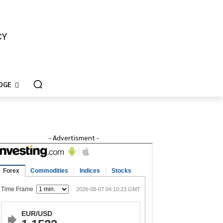
CY
DGE
- Advertisment -