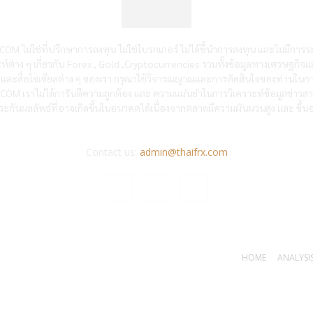
OM ไม่ใช่ที่ปรึกษาการลงทุน ไม่ใช่โบรกเกอร์ ไม่ได้ชี้นำการลงทุน และไม่มีการร
ห์ต่าง ๆ เกี่ยวกับ Forex , Gold ,Cryptocurrencies รวมทั้งข้อมูลทางเศรษฐกิจแ
ซต์และสื่อโซเซียลต่าง ๆ ของเรา กรุณาใช้วิจารณญาณและการตัดสินใจของท่านในกา
RX.COM เราไม่ได้การันตีความถูกต้อง และ ความแม่นยำในการวิเคราะห์ข้อมูลข่าว
ะกันผลลัพธ์ที่อาจเกิดขึ้นในอนาคตได้เนื่องจากตลาดมีความผันผวนสูง และ ขึ้นอย
Contact us:
admin@thaifrx.com
HOME
ANALYSIS