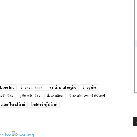
ibre Inc
ข่าวด่วน: ตลาด
ข่าวด่วน: เศรษฐกิจ
ข่าวธุรกิจ
คต้า อิงค์
ลูซิด กรุ๊ป อิงค์
สิ่งแวดล้อม
อินเวสโก โซลาร์ อีทีเอฟ
นเตอร์ไพรส์ อิงค์
โคสตาร์ กรุ๊ป อิงค์