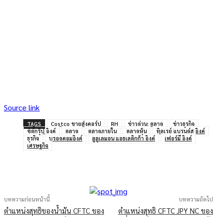
Source link
TAGS
Costco ขายส่งคอร์ป
RH
ข่าวด่วน: ตลาด
ข่าวธุรกิจ
ซิตี้กรุ๊ป อิงค์
ตลาด
ตลาดภายใน
ตลาดหุ้น
ทิลเรย์ แบรนด์ส อิงค์
ธุรกิจ
บรอดคอมอิงค์
ลูลูเลมอน แอธเลติกก้า อิงค์
เฟอร์มี อิงค์
เศรษฐกิจ
บทความก่อนหน้านี้
บทความถัดไป
ตำแหน่งสุทธิของน้ำมัน CFTC ของ
ตำแหน่งสุทธิ CFTC JPY NC ของ