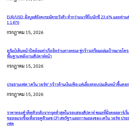
EUR/USD: ฝั่งบูลส์ยังคงระมัดระวังตัว ต่ำกว่าแนวฟีโบนักชี 23.6% และด่าน
1.1470
กรกฎาคม 15, 2026
ทรัมป์เดินหน้าปิดล้อมท่าเรืออิหร่านทางทะเล ขู่กร้าวเตรียมถล่มเป้าหมายโคร
พื้นฐานพลังงานสัปดาห์หน้า
กรกฎาคม 15, 2026
ประธานเฟด ‘เควิน วอร์ช’ กร้าวต้านเงินเฟ้อ แต่เลี่ยงตอบปมเดินหน้าขึ้นดอกเ
กรกฎาคม 15, 2026
ราคาทองคำดีดตัวกลับจากจุดต่ำสุดในรอบสองสัปดาห์ ขณะที่ฝั่งดอลลาร์เริ่
ชะลอแรงซื้อเพื่อรอดูตัวเลข CPI สหรัฐฯ และการแถลงของ เควิน วอร์ช ปร
เฟด