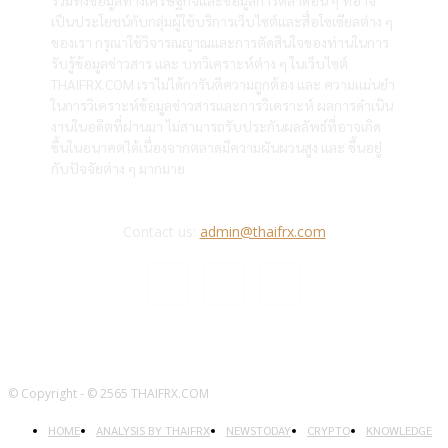
รวมทั้งข้อมูลทางเศรษฐกิจและข้อมูลการตลาดอื่น ๆ ที่อาจ
เป็นประโยชน์กับกลุ่มผู้ใช้บริการเว็บไซต์และสื่อโซเซียลต่าง ๆ
ของเรา กรุณาใช้วิจารณญาณและการตัดสินใจของท่านในการ
รับรู้ข้อมูลข่าวสาร และ บทวิเคราะห์ต่าง ๆ ในเว็บไซต์
THAIFRX.COM เราไม่ได้การันตีความถูกต้อง และ ความแม่นยำ
ในการวิเคราะห์ข้อมูลข่าวสารและการวิเคราะห์ ผลการดำเนิน
งานในอดีตที่ผ่านมา ไม่สามารถรับประกันผลลัพธ์ที่อาจเกิด
ขึ้นในอนาคตได้เนื่องจากตลาดมีความผันผวนสูง และ ขึ้นอยู่
กับปัจจัยต่าง ๆ มากมาย
Contact us:
admin@thaifrx.com
© Copyright - © 2565 THAIFRX.COM
HOME
ANALYSIS BY THAIFRX
NEWSTODAY
CRYPTO
KNOWLEDGE