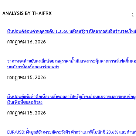
ANALYSIS BY THAIFRX
0
เงินปอนด์อ่อนค่าหลุดระดับ 1.3550 หลังสหรัฐฯ เปิดฉากถล่มอิหร่านรอบใหม่
กรกฎาคม 16, 2026
ราคาทองคำขยับลงเล็กน้อย เหตุราคาน้ำมันแพงกระตุ้นคาดการณ์เฟดขึ้นดอก
บดบังอานิสงส์ดอลลาร์อ่อนค่า
กรกฎาคม 15, 2026
เงินปอนด์แข็งค่าต่อเนื่อง หลังดอลลาร์สหรัฐยังคงอ่อนแอจากผลกระทบข้อมู
เงินเฟ้อที่ชะลอตัวลง
กรกฎาคม 15, 2026
EUR/USD: ฝั่งบูลส์ยังคงระมัดระวังตัว ต่ำกว่าแนวฟีโบนักชี 23.6% และด่าน