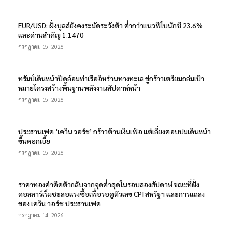
EUR/USD: ฝั่งบูลส์ยังคงระมัดระวังตัว ต่ำกว่าแนวฟีโบนักชี 23.6%
และด่านสำคัญ 1.1470
กรกฎาคม 15, 2026
ทรัมป์เดินหน้าปิดล้อมท่าเรืออิหร่านทางทะเล ขู่กร้าวเตรียมถล่มเป้า
หมายโครงสร้างพื้นฐานพลังงานสัปดาห์หน้า
กรกฎาคม 15, 2026
ประธานเฟด ‘เควิน วอร์ช’ กร้าวต้านเงินเฟ้อ แต่เลี่ยงตอบปมเดินหน้า
ขึ้นดอกเบี้ย
กรกฎาคม 15, 2026
ราคาทองคำดีดตัวกลับจากจุดต่ำสุดในรอบสองสัปดาห์ ขณะที่ฝั่ง
ดอลลาร์เริ่มชะลอแรงซื้อเพื่อรอดูตัวเลข CPI สหรัฐฯ และการแถลง
ของ เควิน วอร์ช ประธานเฟด
กรกฎาคม 14, 2026