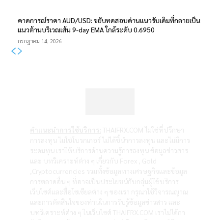
คาดการณ์ราคา AUD/USD: ขยับทดสอบด่านแนวรับเดิมที่กลายเป็น
แนวต้านบริเวณเส้น 9-day EMA ใกล้ระดับ 0.6950
กรกฎาคม 14, 2026
คำแนะนำการใช้บริการ:
THAIFRX.COM ไม่ใช่ที่ปรึกษา
การลงทุน ไม่ใช่โบรกเกอร์ ไม่ได้ชี้นำการลงทุน และไม่มีการ
ระดมทุน เราให้บริการด้านความรู้การลงทุน ข้อมูลข่าวสาร
และ บทวิเคราะห์ต่าง ๆ เกี่ยวกับ Forex , Gold
,Cryptocurrencies รวมทั้งข้อมูลทางเศรษฐกิจและข้อมูล
การตลาดอื่น ๆ ที่อาจเป็นประโยชน์กับกลุ่มผู้ใช้บริการ
เว็บไซต์และสื่อโซเซียลต่าง ๆ ของเรา กรุณาใช้วิจารณญาณ
และการตัดสินใจของท่านในการรับรู้ข้อมูลข่าวสาร และ
บทวิเคราะห์ต่าง ๆ ในเว็บไซต์ THAIFRX.COM เราไม่ได้กา