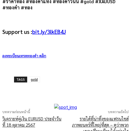
#ราคาทอง
#ทองคำแท่ง
#ทองคำวันนี้ #gold #XAUUSD
#ทองคำ #ทอง
Support us
:
bit.ly/3lkEB4J
ลงทะเบียนเทรดทองคำ คลิก
TAGS
gold
บทความก่อนหน้านี้
บทความถัดไป
วิเคราะห์คู่เงิน EURUSD ประจำวัน
รายได้ที่น่าทึ่งของแฟรนไชส์
ที่ 18 ตุลาคม 2567
ภาพยนตร์ที่ใหญ่ที่สุด – ดูว่าพวก
เขาเปรียบเทียบได้อย่างไร