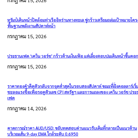
กรกฎาคม 15, 2026
ทรัมป์เดินหน้าปิดล้อมท่าเรืออิหร่านทางทะเล ขู่กร้าวเตรียมถล่มเป้าหมายโคร
พื้นฐานพลังงานสัปดาห์หน้า
กรกฎาคม 15, 2026
ประธานเฟด ‘เควิน วอร์ช’ กร้าวต้านเงินเฟ้อ แต่เลี่ยงตอบปมเดินหน้าขึ้นดอกเ
กรกฎาคม 15, 2026
ราคาทองคำดีดตัวกลับจากจุดต่ำสุดในรอบสองสัปดาห์ ขณะที่ฝั่งดอลลาร์เริ่
ชะลอแรงซื้อเพื่อรอดูตัวเลข CPI สหรัฐฯ และการแถลงของ เควิน วอร์ช ปร
เฟด
กรกฎาคม 14, 2026
คาดการณ์ราคา AUD/USD: ขยับทดสอบด่านแนวรับเดิมที่กลายเป็นแนวต้าน
บริเวณเส้น 9-day EMA ใกล้ระดับ 0.6950