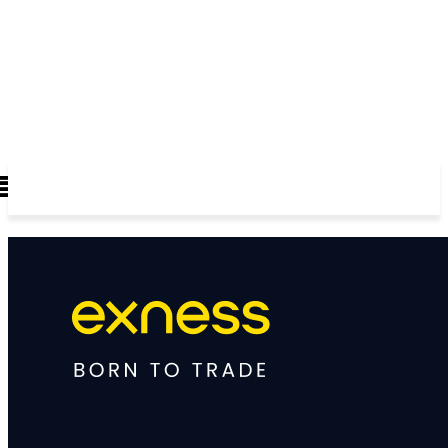
FOREX GOLD CRYPTOCURRENCY
THAIFRX.COM