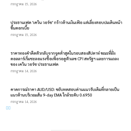
กรกฎาคม 15, 2026
ประธานเฟด ‘เควิน วอร์ช’ กร้าวต้านเงินเฟ้อ แต่เลี่ยงตอบปมเดินหน้า
ขึ้นดอกเบี้ย
กรกฎาคม 15, 2026
ราคาทองคำดีดตัวกลับจากจุดต่ำสุดในรอบสองสัปดาห์ ขณะที่ฝั่ง
ดอลลาร์เริ่มชะลอแรงซื้อเพื่อรอดูตัวเลข CPI สหรัฐฯ และการแถลง
ของ เควิน วอร์ช ประธานเฟด
กรกฎาคม 14, 2026
คาดการณ์ราคา AUD/USD: ขยับทดสอบด่านแนวรับเดิมที่กลายเป็น
แนวต้านบริเวณเส้น 9-day EMA ใกล้ระดับ 0.6950
กรกฎาคม 14, 2026