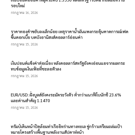
รอบใหม่
กรกฎาคม 16, 2026
ราคาทองคำขยับลงเล็กน้อย เหตุราคาน้ำมันแพงกระตุ้นคาดการณ์เฟด
ขึ้นดอกเบี้ย บดบังอานิสงส์ดอลลาร์อ่อนค่า
กรกฎาคม 15, 2026
เงินปอนด์แข็งค่าต่อเนื่อง หลังดอลลาร์สหรัฐยังคงอ่อนแอจากผลกระ
ทบข้อมูลเงินเฟ้อที่ชะลอตัวลง
กรกฎาคม 15, 2026
EUR/USD: ฝั่งบูลส์ยังคงระมัดระวังตัว ต่ำกว่าแนวฟีโบนักชี 23.6%
และด่านสำคัญ 1.1470
กรกฎาคม 15, 2026
ทรัมป์เดินหน้าปิดล้อมท่าเรืออิหร่านทางทะเล ขู่กร้าวเตรียมถล่มเป้า
หมายโครงสร้างพื้นฐานพลังงานสัปดาห์หน้า