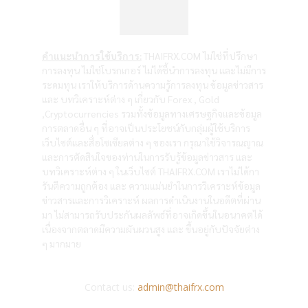
คำแนะนำการใช้บริการ:
THAIFRX.COM ไม่ใช่ที่ปรึกษา
การลงทุน ไม่ใช่โบรกเกอร์ ไม่ได้ชี้นำการลงทุน และไม่มีการ
ระดมทุน เราให้บริการด้านความรู้การลงทุน ข้อมูลข่าวสาร
และ บทวิเคราะห์ต่าง ๆ เกี่ยวกับ Forex , Gold
,Cryptocurrencies รวมทั้งข้อมูลทางเศรษฐกิจและข้อมูล
การตลาดอื่น ๆ ที่อาจเป็นประโยชน์กับกลุ่มผู้ใช้บริการ
เว็บไซต์และสื่อโซเซียลต่าง ๆ ของเรา กรุณาใช้วิจารณญาณ
และการตัดสินใจของท่านในการรับรู้ข้อมูลข่าวสาร และ
บทวิเคราะห์ต่าง ๆ ในเว็บไซต์ THAIFRX.COM เราไม่ได้กา
รันตีความถูกต้อง และ ความแม่นยำในการวิเคราะห์ข้อมูล
ข่าวสารและการวิเคราะห์ ผลการดำเนินงานในอดีตที่ผ่าน
มา ไม่สามารถรับประกันผลลัพธ์ที่อาจเกิดขึ้นในอนาคตได้
เนื่องจากตลาดมีความผันผวนสูง และ ขึ้นอยู่กับปัจจัยต่าง
ๆ มากมาย
Contact us:
admin@thaifrx.com