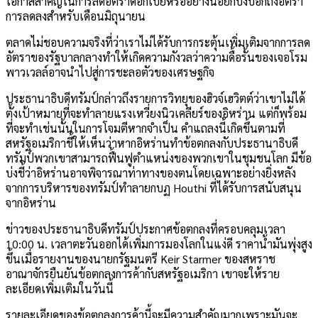
โอกาสสำคัญในการลดอัตราดอกเบี้ยหรืออย่างน้อยก็บ่งบอกถึงอัตรา
การลดลงสำหรับเดือนมิถุนายน
ตลาดไม่ชอบความจริงที่ว่าเราไม่ได้รับการกระตุ้นเพิ่มเติมจากการลด
อัตราของรัฐบาลกลางทำให้เกิดความกังวลว่าความดื้อรั้นของเจอโรม
พาวเวลล์อาจนำไปสู่การชะลอตัวของเศรษฐกิจ
ประธานาธิบดีทรัมป์กล่าวถึงรายการวิทยุของฮิวจ์เฮวิตต์ว่าเขาไม่ได้
ตั้งเป้าหมายที่จะทำลายแรงเหวี่ยงนิวเคลียร์ของอิหร่าน แต่ก็พร้อม
ที่จะทำเช่นนั้นในการโจมตีหากจำเป็น คำแถลงนี้เกิดขึ้นตามที่
สหรัฐอเมริกาชี้ให้เห็นว่าหากอิหร่านทำข้อตกลงกับประธานาธิบดี
ทรัมป์พวกเขาสามารถฟื้นฟูตำแหน่งของพวกเขาในชุมชนโลก มีข้อ
บ่งชี้ว่าอิหร่านอาจพิจารณาท่าทางของตนโดยเฉพาะอย่างยิ่งหลัง
จากการบริหารของทรัมป์ทำลายกบฏ Houthi ที่ได้รับการสนับสนุน
จากอิหร่าน
ข่าวของประธานาธิบดีทรัมป์ประกาศข้อตกลงที่ครอบคลุมเวลา
10:00 น. เวลาตะวันออกได้เพิ่มการมองโลกในแง่ดี ราคาน้ำมันพุ่งสูง
ขึ้นเมื่อรายงานของนายกรัฐมนตรี Keir Starmer ของสหราช
อาณาจักรยืนยันข้อตกลงการค้ากับสหรัฐอเมริกา เขาจะให้ราย
ละเอียดเพิ่มเติมในวันนี้
รายละเอียดของข้อตกลงการค้านี้จะมีความสำคัญมากเพราะมันจะ