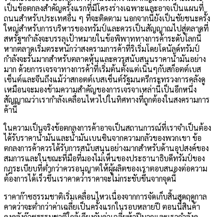
เป็นข้อตกลงสำคัญครั้งแรกที่มีโครงร่างเฉพาะและอาจเป็นแผนที่
ถนนสำหรับประเทศอื่น ๆ ที่จะติดตาม นอกจากนี้ยังเป็นชัยชนะครั้ง
ใหญ่สำหรับการบริหารของทรัมป์และควรเป็นสัญญาณไปสู่ตลาดที่
สหรัฐฯกำลังจะบรรลุเป้าหมายในข้อพิพาททางการค้าระดับโลกนี้
หากตลาดเริ่มตระหนักว่าสงครามการค้าที่ริเริ่มโดยโดนัลด์ทรัมป์
กำลังจะรั้นมากสำหรับตลาดหุ้นและควรสนับสนุนราคาน้ำมันอย่าง
มาก ด้วยการเจรจาทางการค้าที่เริ่มต้นตั้งแต่เนิ่นๆกับสก็อตต์เบส
เซ็นต์และจีนถึงแม้ว่าสกอตต์เบสเซ็นต์รัฐมนตรีกระทรวงการคลังดู
เหมือนจะมองข้ามความสำคัญของการเจรจาเหล่านี้เป็นอีกหนึ่ง
สัญญาณว่าเรากำลังเคลื่อนไหวไปในทิศทางที่ถูกต้องในสงครามการ
ค้านี้
ในความเป็นจริงข้อตกลงการค้าอาจเป็นสถานการณ์ที่เราจำเป็นต้อง
ได้รับราคาน้ำมันและน้ำมันเบนซินจากความกลัวของพวกเขา ข้อ
ตกลงการค้าควรได้รับการสนับสนุนอย่างมากสำหรับด้านอุปสงค์ของ
สมการและในขณะที่มือที่มองไม่เห็นของประธานาธิบดีทรัมป์ของ
กฎระเบียบที่ต่ำกว่าควรอนุญาตให้ผู้ผลิตของเราตอบสนองต่อความ
ต้องการได้เร็วขึ้นเราคาดว่าราคาจะไม่กระชับขึ้นจากจุดนี้
ราคาก๊าซธรรมชาติเริ่มเคลื่อนไหวเนื่องจากการจัดเก็บสิ้นสุดฤดูกาล
คาดว่าจะต่ำกว่าค่าเฉลี่ยเป็นครั้งแรกในรอบหลายปี ตอนนี้สินค้า
คงคลังก๊าซธรรมชาติใกล้เคียงกับค่าเฉลี่ยห้าปีมากและเรากำลังดู