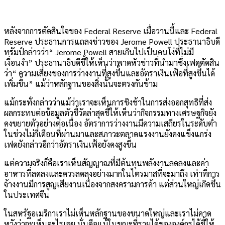
หลังจากการตัดสินใจของ Federal Reserve เมื่อวานนี้และ Federal
Reserve ประธานการแถลงข่าวของ Jerome Powell ประธานาธิบดี
ทรัมป์กล่าวว่า“ Jerome Powell สายเกินไปเป็นคนโง่ที่ไม่มี
เงื่อนงำ” ประธานาธิบดีชี้ให้เห็นว่าพาดหัวข่าวที่นำมาซึ่งเฟดตัดสิน
ว่า“ ความเสี่ยงของการว่างงานที่สูงขึ้นและอัตราเงินเฟ้อที่สูงขึ้นได้
เพิ่มขึ้น” แม้ว่าหลักฐานของสิ่งนั้นจะตรงกันข้าม
แม้กระทั่งกล่าวว่าแม้ว่าเราจะเห็นการชิงช้าในการส่งออกสุทธิที่ส่ง
ผลกระทบต่อข้อมูลตัวชี้วัดล่าสุดชี้ให้เห็นว่ากิจกรรมทางเศรษฐกิจยัง
คงขยายตัวอย่างต่อเนื่อง อัตราการว่างงานมีความเสถียรในระดับต่ำ
ในช่วงไม่กี่เดือนที่ผ่านมาและสภาวะตลาดแรงงานยังคงแข็งแกร่ง
เฟดยังกล่าวอีกว่าอัตราเงินเฟ้อยังคงสูงขึ้น
แต่ความจริงก็คือเราเห็นสัญญาณที่มีต้นทุนพลังงานลดลงและค่า
อาหารที่ลดลงและควรลดลงอย่างมากในไตรมาสที่จะมาถึง เท่าที่การ
จ้างงานมีการสูญเสียงานเนื่องจากสงครามการค้า แต่ส่วนใหญ่เกิดขึ้น
ในประเทศจีน
ในสหรัฐอเมริกาเราไม่เห็นหลักฐานของขนาดใหญ่และเราไม่คาด
หวังว่าจะเห็นอะไรเลย นั่นคือแม้ในขณะที่รายได้ขององค์กรได้ชี้ให้