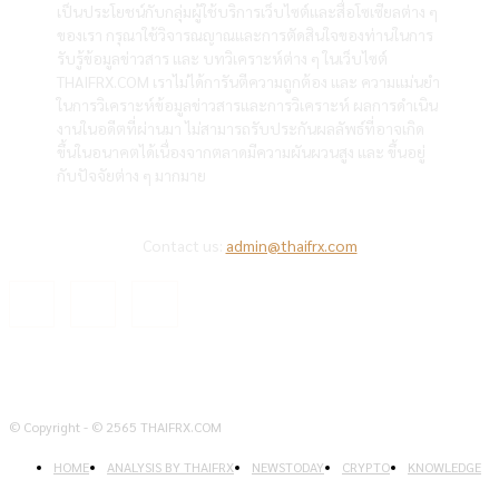
เป็นประโยชน์กับกลุ่มผู้ใช้บริการเว็บไซต์และสื่อโซเซียลต่าง ๆ
ของเรา กรุณาใช้วิจารณญาณและการตัดสินใจของท่านในการ
รับรู้ข้อมูลข่าวสาร และ บทวิเคราะห์ต่าง ๆ ในเว็บไซต์
THAIFRX.COM เราไม่ได้การันตีความถูกต้อง และ ความแม่นยำ
ในการวิเคราะห์ข้อมูลข่าวสารและการวิเคราะห์ ผลการดำเนิน
งานในอดีตที่ผ่านมา ไม่สามารถรับประกันผลลัพธ์ที่อาจเกิด
ขึ้นในอนาคตได้เนื่องจากตลาดมีความผันผวนสูง และ ขึ้นอยู่
กับปัจจัยต่าง ๆ มากมาย
Contact us:
admin@thaifrx.com
© Copyright - © 2565 THAIFRX.COM
HOME
ANALYSIS BY THAIFRX
NEWSTODAY
CRYPTO
KNOWLEDGE