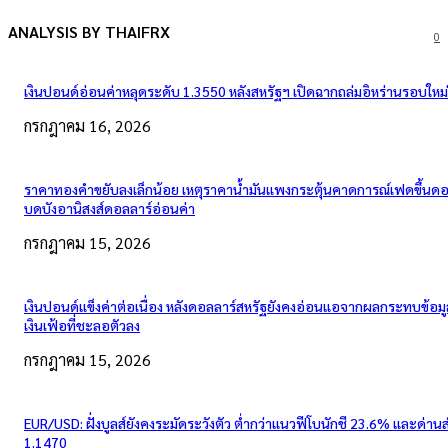
ANALYSIS BY THAIFRX
0
เงินปอนด์อ่อนค่าหลุดระดับ 1.3550 หลังสหรัฐฯ เปิดฉากถล่มอิหร่านรอบใหม่
กรกฎาคม 16, 2026
ราคาทองคำขยับลงเล็กน้อย เหตุราคาน้ำมันแพงกระตุ้นคาดการณ์เฟดขึ้นดอก
บดบังอานิสงส์ดอลลาร์อ่อนค่า
กรกฎาคม 15, 2026
เงินปอนด์แข็งค่าต่อเนื่อง หลังดอลลาร์สหรัฐยังคงอ่อนแอจากผลกระทบข้อมู
เงินเฟ้อที่ชะลอตัวลง
กรกฎาคม 15, 2026
EUR/USD: ฝั่งบูลส์ยังคงระมัดระวังตัว ต่ำกว่าแนวฟีโบนักชี 23.6% และด่าน
1.1470