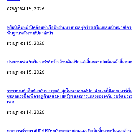
กรกฎาคม 15, 2026
ทรัมป์เดินหน้าปิดล้อมท่าเรืออิหร่านทางทะเล ขู่กร้าวเตรียมถล่มเป้าหมายโคร
พื้นฐานพลังงานสัปดาห์หน้า
กรกฎาคม 15, 2026
ประธานเฟด ‘เควิน วอร์ช’ กร้าวต้านเงินเฟ้อ แต่เลี่ยงตอบปมเดินหน้าขึ้นดอกเ
กรกฎาคม 15, 2026
ราคาทองคำดีดตัวกลับจากจุดต่ำสุดในรอบสองสัปดาห์ ขณะที่ฝั่งดอลลาร์เริ่
ชะลอแรงซื้อเพื่อรอดูตัวเลข CPI สหรัฐฯ และการแถลงของ เควิน วอร์ช ปร
เฟด
กรกฎาคม 14, 2026
คาดการณ์ราคา AUD/USD: ขยับทดสอบด่านแนวรับเดิมที่กลายเป็นแนวต้าน