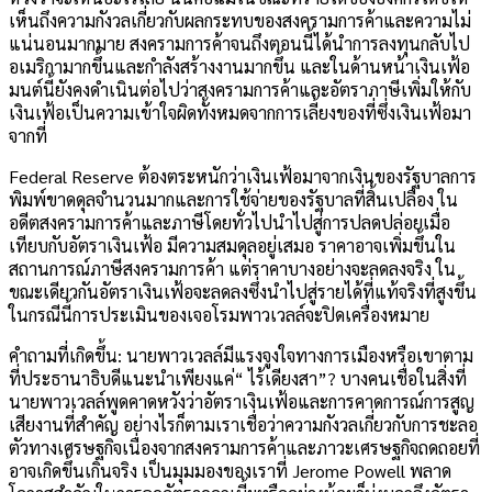
เห็นถึงความกังวลเกี่ยวกับผลกระทบของสงครามการค้าและความไม่
แน่นอนมากมาย สงครามการค้าจนถึงตอนนี้ได้นำการลงทุนกลับไป
อเมริกามากขึ้นและกำลังสร้างงานมากขึ้น และในด้านหน้าเงินเฟ้อ
มนต์นี้ยังคงดำเนินต่อไปว่าสงครามการค้าและอัตราภาษีเพิ่มให้กับ
เงินเฟ้อเป็นความเข้าใจผิดทั้งหมดจากการเลี้ยงของที่ซึ่งเงินเฟ้อมา
จากที่
Federal Reserve ต้องตระหนักว่าเงินเฟ้อมาจากเงินของรัฐบาลการ
พิมพ์ขาดดุลจำนวนมากและการใช้จ่ายของรัฐบาลที่สิ้นเปลือง ใน
อดีตสงครามการค้าและภาษีโดยทั่วไปนำไปสู่การปลดปล่อยเมื่อ
เทียบกับอัตราเงินเฟ้อ มีความสมดุลอยู่เสมอ ราคาอาจเพิ่มขึ้นใน
สถานการณ์ภาษีสงครามการค้า แต่ราคาบางอย่างจะลดลงจริง ใน
ขณะเดียวกันอัตราเงินเฟ้อจะลดลงซึ่งนำไปสู่รายได้ที่แท้จริงที่สูงขึ้น
ในกรณีนี้การประเมินของเจอโรมพาวเวลล์จะปิดเครื่องหมาย
คำถามที่เกิดขึ้น: นายพาวเวลล์มีแรงจูงใจทางการเมืองหรือเขาตาม
ที่ประธานาธิบดีแนะนำเพียงแค่“ ไร้เดียงสา”? บางคนเชื่อในสิ่งที่
นายพาวเวลล์พูดคาดหวังว่าอัตราเงินเฟ้อและการคาดการณ์การสูญ
เสียงานที่สำคัญ อย่างไรก็ตามเราเชื่อว่าความกังวลเกี่ยวกับการชะลอ
ตัวทางเศรษฐกิจเนื่องจากสงครามการค้าและภาวะเศรษฐกิจถดถอยที่
อาจเกิดขึ้นเกินจริง เป็นมุมมองของเราที่ Jerome Powell พลาด