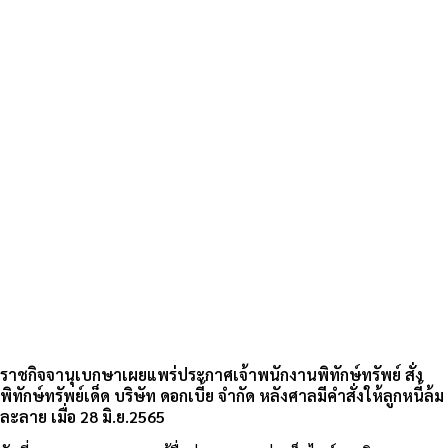
ราชกิจจานุเบกษาเผยแพร่ประกาศเจ้าพนักงานพิทักษ์ทรัพย์ สั่ง
พิทักษ์ทรัพย์เด็ด บริษัท ดอกเบี้ย จำกัด หลังศาลมีคำสั่งให้ลูกหนี้ล้ม
ละลาย เมื่อ 28 มิ.ย.2565