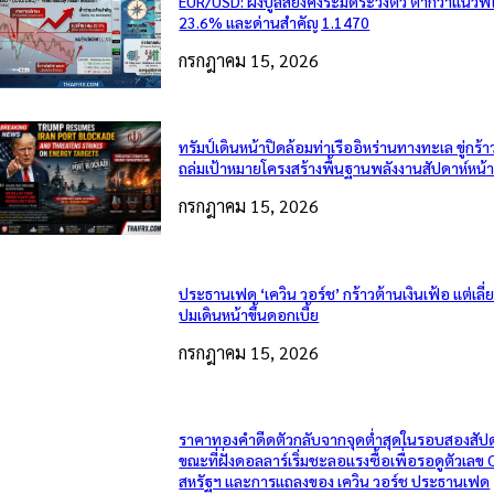
EUR/USD: ฝั่งบูลส์ยังคงระมัดระวังตัว ต่ำกว่าแนวฟี
23.6% และด่านสำคัญ 1.1470
กรกฎาคม 15, 2026
ทรัมป์เดินหน้าปิดล้อมท่าเรืออิหร่านทางทะเล ขู่กร้า
ถล่มเป้าหมายโครงสร้างพื้นฐานพลังงานสัปดาห์หน้
กรกฎาคม 15, 2026
ประธานเฟด ‘เควิน วอร์ช’ กร้าวต้านเงินเฟ้อ แต่เลี
ปมเดินหน้าขึ้นดอกเบี้ย
กรกฎาคม 15, 2026
ราคาทองคำดีดตัวกลับจากจุดต่ำสุดในรอบสองสัปด
ขณะที่ฝั่งดอลลาร์เริ่มชะลอแรงซื้อเพื่อรอดูตัวเลข 
สหรัฐฯ และการแถลงของ เควิน วอร์ช ประธานเฟด