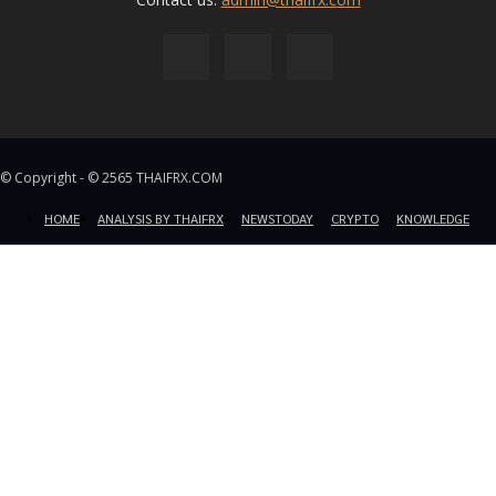
© Copyright - © 2565 THAIFRX.COM
HOME
ANALYSIS BY THAIFRX
NEWSTODAY
CRYPTO
KNOWLEDGE