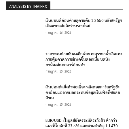
ANALYSIS BY THAIFRX
เงินปอนด์อ่อนค่าหลุดระดับ 1.3550 หลังสหรัฐฯ
เปิดฉากถล่มอิหร่านรอบใหม่
กรกฎาคม 16, 2026
ราคาทองคำขยับลงเล็กน้อย เหตุราคาน้ำมันแพง
กระตุ้นคาดการณ์เฟดขึ้นดอกเบี้ย บดบัง
อานิสงส์ดอลลาร์อ่อนค่า
กรกฎาคม 15, 2026
เงินปอนด์แข็งค่าต่อเนื่อง หลังดอลลาร์สหรัฐยัง
คงอ่อนแอจากผลกระทบข้อมูลเงินเฟ้อที่ชะลอ
ตัวลง
กรกฎาคม 15, 2026
EUR/USD: ฝั่งบูลส์ยังคงระมัดระวังตัว ต่ำกว่า
แนวฟีโบนักชี 23.6% และด่านสำคัญ 1.1470