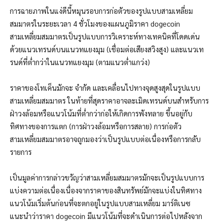
การฉายภาพในแง่ดีนี้หมุนรอบการก่อตัวของรูปแบบสามเหลี่ยม
สมมาตรในระยะเวลา 4 ชั่วโมงของแผนภูมิราคา dogecoin
สามเหลี่ยมสมมาตรเป็นรูปแบบการวิเคราะห์ทางเทคนิคที่โดดเด่น
ด้วยแนวเทรนด์บนแนวทแยงมุม (เชื่อมต่อเสียงสวิงสูง) และแนวเท
รนด์ที่ต่ำกว่าในแนวทแยงมุม (ตามแนวต่ำแกว่ง)
ราคาของโทเค็นมักจะ จำกัด และเคลื่อนไปทางจุดสูงสุดในรูปแบบ
สามเหลี่ยมสมมาตร ในท้ายที่สุดราคาอาจละเมิดเทรนด์บนสำหรับการ
ฝ่าวงล้อมหรือแนวโน้มที่ต่ำกว่าก่อให้เกิดการพังทลาย ขึ้นอยู่กับ
ทิศทางของการแตก (การฝ่าวงล้อมหรือการสลาย) การก่อตัว
สามเหลี่ยมสมมาตรอาจถูกมองว่าเป็นรูปแบบต่อเนื่องหรือการกลับ
รายการ
เป็นมูลค่าการกล่าวขวัญว่าสามเหลี่ยมสมมาตรมักจะเป็นรูปแบบการ
แบ่งความต่อเนื่องเนื่องจากราคาของสินทรัพย์มักจะแบ่งในทิศทาง
แนวโน้มเริ่มต้นก่อนที่จะตกอยู่ในรูปแบบสามเหลี่ยม มาร์ติเนซ
แนะนำว่าราคา dogecoin มีแนวโน้มที่จะดำเนินการต่อไปหลังจาก