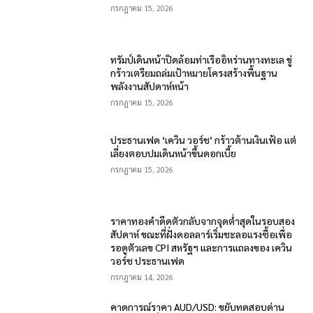
กรกฎาคม 15, 2026
ทรัมป์เดินหน้าปิดล้อมท่าเรืออิหร่านทางทะเล ขู่
กร้าวเตรียมถล่มเป้าหมายโครงสร้างพื้นฐาน
พลังงานสัปดาห์หน้า
กรกฎาคม 15, 2026
ประธานเฟด ‘เควิน วอร์ช’ กร้าวต้านเงินเฟ้อ แต่
เลี่ยงตอบปมเดินหน้าขึ้นดอกเบี้ย
กรกฎาคม 15, 2026
ราคาทองคำดีดตัวกลับจากจุดต่ำสุดในรอบสอง
สัปดาห์ ขณะที่ฝั่งดอลลาร์เริ่มชะลอแรงซื้อเพื่อ
รอดูตัวเลข CPI สหรัฐฯ และการแถลงของ เควิน
วอร์ช ประธานเฟด
กรกฎาคม 14, 2026
คาดการณ์ราคา AUD/USD: ขยับทดสอบด่าน