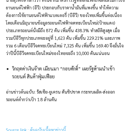
ยานยนต์ไฟฟ้า (อีวี) ประกอบกับราคาน้ำมันที่แพงขึ้น ทำให้ความ
ต้องการใช้ยานยนต์ไฟฟ้าแบตเตอรี่ (บีอีวี) ของไทยเพิ่มขึ้นต่อเนื่อง
โดยเดือนมิถุนายนข้อมูลรถยนต์ไฟฟ้าจดทะเบียนใหม่(ป้ายแดง)
ประเภทรถยนต์นั่งมีถึง 872 คัน เพิ่มขึ้น 438.3% ทำสถิติสูงสุด เมื่อ
รวมบีอีวีทุกประเภทจะอยู่ที่ 1,623 คัน เพิ่มขึ้น 229.21% และภาพ
รวม 6 เดือนบีอีวีจดทะเบียนใหม่ 7,325 คัน เพิ่มขึ้น 169.40 จึงมั่นใจ
ว่าปีนี้บีอีวีจดทะเบียนใหม่ของไทยจะถึง 10,000 คันแน่นอน
วิกฤตค่าเงินจ๊าต เมียนมา “กอบศักดิ์” เผยรัฐห้ามนำเข้า
รถยนต์ สินค้าฟุ่มเฟือย
อ่านข่าวต้นฉบับ: รัสเซีย-ยูเครน ดันชิปขาด กระทบผลิต-ส่งออก
รถยนต์ต่ำกว่าเป้า 1.8 ล้านคัน
Source link : ต้นฉบับเนื้อหาข่าวนี้