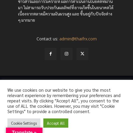
ข่าวสารและการวิเคราะห์ ผลการดำเนินงานในอดีตที่ผ่าน
มา ไม่สามารถรับประกันผลลัพธ์ที่อาจเกิดขึ้นในอนาคตได้
เนื่องจากตลาดมีความผันผวนสูง และ ขึ้นอยู่กับปัจจัยต่าง
ๆ มากมาย
Contact us:
admin@thaifrx.com
© Copyright - © 2565 THAIFRX.COM
We use cookies on our website to give you the most
HOME
ANALYSIS BY THAIFRX
NEWSTODAY
CRYPTO
relevant experience by remembering your preferences and
KNOWLEDGE
repeat visits. By clicking “Accept All”, you consent to the
use of ALL the cookies. However, you may visit "Cookie
Settings" to provide a controlled consent.
Cookie Settings
Accept All
Translate »