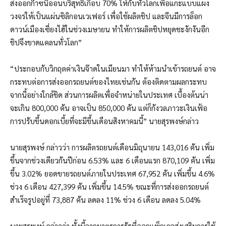
ส่งออกก๊าซนีออนบริสุทธิ์เกือบ 70% ให้กับทั่วโลกเพื่อแกะแบบแผง
วงจรให้เป็นแผ่นซิลิกอนเวเฟอร์ เพื่อใช้ผลิตชิป และจีนมีการล็อก
ดาวน์เมืองเซี่ยงไฮ้ในช่วงเมษายน ทำให้การผลิตชิปหยุดชะงักงันอีก
ชิปจึงขาดแคลนทั่วโลก”
“ประกอบกับวิกฤตค่าเงินจ๊าดในเมียนมา ทำให้ห้ามนำเข้ารถยนต์ อาจ
กระทบต่อการส่งออกรถยนต์ของไทยเช่นกัน ต้องติดตามผลกระทบ
จากนี้อย่างใกล้ชิด ส่วนการผลิตเพื่อจำหน่ายในประเทศ เบื้องต้นน่า
จะเกิน 800,000 คัน อาจเป็น 850,000 คัน แต่ก็กังวลภาวะเงินเฟ้อ
การปรับขึ้นดอกเบี้ยที่จะมีขึ้นเดือนสิงหาคมนี้” นายสุรพงษ์กล่าว
นายสุรพงษ์ กล่าวว่า การผลิตรถยนต์เดือนมิถุนายน 143,016 คัน เพิ่ม
ขึ้นจากช่วงเดียวกันปีก่อน 6.53% และ 6 เดือนแรก 870,109 คัน เพิ่ม
ขึ้น 3.02% ยอดขายรถยนต์ภายในประเทศ 67,952 คัน เพิ่มขึ้น 4.6%
ช่วง 6 เดือน 427,399 คัน เพิ่มขึ้น 14.5% ขณะที่การส่งออกรถยนต์
สำเร็จรูปอยู่ที่ 73,887 คัน ลดลง 11% ช่วง 6 เดือน ลดลง 5.04%
นายสุรพงษ์ กล่าวว่า ทั้งนี้จากมาตรการรัฐที่ออกแพ็กเกจส่งเสริมการใช้