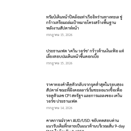
ทรัมป์เดินหน้าปิดล้อมท่าเรืออิหร่านทางทะเล ขู่
กร้าวเตรียมถล่มเป้าหมายโครงสร้างพื้นฐาน
พลังงานสัปดาห์หน้า
กรกฎาคม 15, 2026
ประธานเฟด ‘เควิน วอร์ช’ กร้าวต้านเงินเฟ้อ แต่
เลี่ยงตอบปมเดินหน้าขึ้นดอกเบี้ย
กรกฎาคม 15, 2026
ราคาทองคำดีดตัวกลับจากจุดต่ำสุดในรอบสอง
สัปดาห์ ขณะที่ฝั่งดอลลาร์เริ่มชะลอแรงซื้อเพื่อ
รอดูตัวเลข CPI สหรัฐฯ และการแถลงของ เควิน
วอร์ช ประธานเฟด
กรกฎาคม 14, 2026
คาดการณ์ราคา AUD/USD: ขยับทดสอบด่าน
แนวรับเดิมที่กลายเป็นแนวต้านบริเวณเส้น 9-day