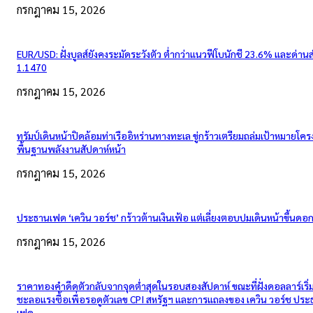
กรกฎาคม 15, 2026
EUR/USD: ฝั่งบูลส์ยังคงระมัดระวังตัว ต่ำกว่าแนวฟีโบนักชี 23.6% และด่าน
1.1470
กรกฎาคม 15, 2026
ทรัมป์เดินหน้าปิดล้อมท่าเรืออิหร่านทางทะเล ขู่กร้าวเตรียมถล่มเป้าหมายโคร
พื้นฐานพลังงานสัปดาห์หน้า
กรกฎาคม 15, 2026
ประธานเฟด ‘เควิน วอร์ช’ กร้าวต้านเงินเฟ้อ แต่เลี่ยงตอบปมเดินหน้าขึ้นดอกเ
กรกฎาคม 15, 2026
ราคาทองคำดีดตัวกลับจากจุดต่ำสุดในรอบสองสัปดาห์ ขณะที่ฝั่งดอลลาร์เริ่
ชะลอแรงซื้อเพื่อรอดูตัวเลข CPI สหรัฐฯ และการแถลงของ เควิน วอร์ช ปร
เฟด