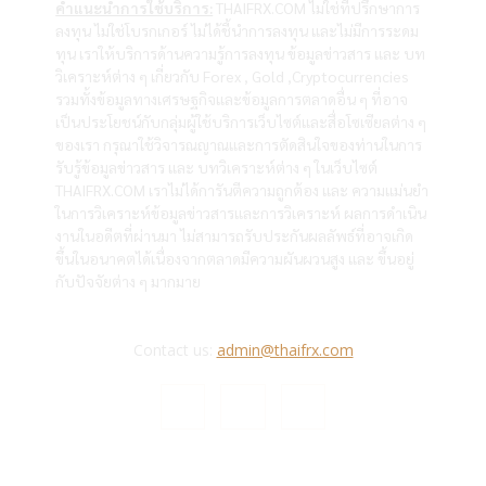
คำแนะนำการใช้บริการ:
THAIFRX.COM ไม่ใช่ที่ปรึกษาการ
ลงทุน ไม่ใช่โบรกเกอร์ ไม่ได้ชี้นำการลงทุน และไม่มีการระดม
ทุน เราให้บริการด้านความรู้การลงทุน ข้อมูลข่าวสาร และ บท
วิเคราะห์ต่าง ๆ เกี่ยวกับ Forex , Gold ,Cryptocurrencies
รวมทั้งข้อมูลทางเศรษฐกิจและข้อมูลการตลาดอื่น ๆ ที่อาจ
เป็นประโยชน์กับกลุ่มผู้ใช้บริการเว็บไซต์และสื่อโซเซียลต่าง ๆ
ของเรา กรุณาใช้วิจารณญาณและการตัดสินใจของท่านในการ
รับรู้ข้อมูลข่าวสาร และ บทวิเคราะห์ต่าง ๆ ในเว็บไซต์
THAIFRX.COM เราไม่ได้การันตีความถูกต้อง และ ความแม่นยำ
ในการวิเคราะห์ข้อมูลข่าวสารและการวิเคราะห์ ผลการดำเนิน
งานในอดีตที่ผ่านมา ไม่สามารถรับประกันผลลัพธ์ที่อาจเกิด
ขึ้นในอนาคตได้เนื่องจากตลาดมีความผันผวนสูง และ ขึ้นอยู่
กับปัจจัยต่าง ๆ มากมาย
Contact us:
admin@thaifrx.com