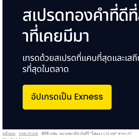
หน้าแรก
THAI STOCK
พีทีจี-กฟผ. ขยายสถานีชาร์จอีวี “ไฟแรง 125 kW” สาขา PT