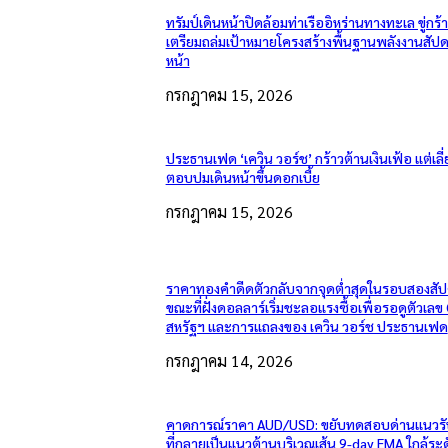
ทรัมป์เดินหน้าปิดล้อมท่าเรืออิหร่านทางทะเล ขู่กร้
เตรียมถล่มเป้าหมายโครงสร้างพื้นฐานพลังงานสัปด
หน้า
กรกฎาคม 15, 2026
ประธานเฟด ‘เควิน วอร์ช’ กร้าวต้านเงินเฟ้อ แต่เลี่
ตอบปมเดินหน้าขึ้นดอกเบี้ย
กรกฎาคม 15, 2026
ราคาทองคำดีดตัวกลับจากจุดต่ำสุดในรอบสองสัป
ขณะที่ฝั่งดอลลาร์เริ่มชะลอแรงซื้อเพื่อรอดูตัวเลข
สหรัฐฯ และการแถลงของ เควิน วอร์ช ประธานเฟด
กรกฎาคม 14, 2026
คาดการณ์ราคา AUD/USD: ขยับทดสอบด่านแนวรั
ที่กลายเป็นแนวต้านบริเวณเส้น 9-day EMA ใกล้ระ