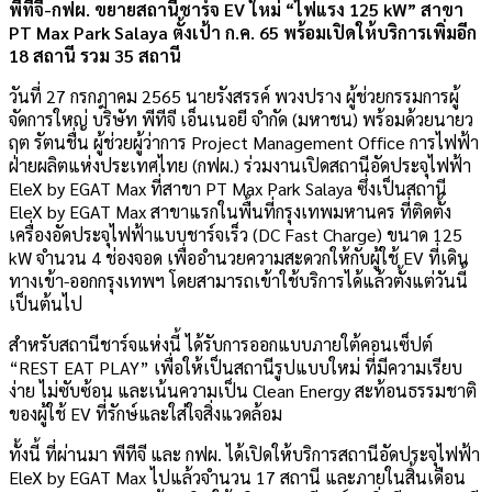
พีทีจี-กฟผ. ขยายสถานีชาร์จ EV ใหม่ “ไฟแรง 125 kW” สาขา
PT Max Park Salaya ตั้งเป้า ก.ค. 65 พร้อมเปิดให้บริการเพิ่มอีก
18 สถานี รวม 35 สถานี
วันที่ 27 กรกฎาคม 2565 นายรังสรรค์ พวงปราง ผู้ช่วยกรรมการผู้
จัดการใหญ่ บริษัท พีทีจี เอ็นเนอยี จำกัด (มหาชน) พร้อมด้วยนายว
ฤต รัตนชื่น ผู้ช่วยผู้ว่าการ Project Management Office การไฟฟ้า
ฝ่ายผลิตแห่งประเทศไทย (กฟผ.) ร่วมงานเปิดสถานีอัดประจุไฟฟ้า
EleX by EGAT Max ที่สาขา PT Max Park Salaya ซึ่งเป็นสถานี
EleX by EGAT Max สาขาแรกในพื้นที่กรุงเทพมหานคร ที่ติดตั้ง
เครื่องอัดประจุไฟฟ้าแบบชาร์จเร็ว (DC Fast Charge) ขนาด 125
kW จำนวน 4 ช่องจอด เพื่ออำนวยความสะดวกให้กับผู้ใช้ EV ที่เดิน
ทางเข้า-ออกกรุงเทพฯ โดยสามารถเข้าใช้บริการได้แล้วตั้งแต่วันนี้
เป็นต้นไป
สำหรับสถานีชาร์จแห่งนี้ ได้รับการออกแบบภายใต้คอนเซ็ปต์
“REST EAT PLAY” เพื่อให้เป็นสถานีรูปแบบใหม่ ที่มีความเรียบ
ง่าย ไม่ซับซ้อน และเน้นความเป็น Clean Energy สะท้อนธรรมชาติ
ของผู้ใช้ EV ที่รักษ์และใส่ใจสิ่งแวดล้อม
ทั้งนี้ ที่ผ่านมา พีทีจี และ กฟผ. ได้เปิดให้บริการสถานีอัดประจุไฟฟ้า
EleX by EGAT Max ไปแล้วจำนวน 17 สถานี และภายในสิ้นเดือน