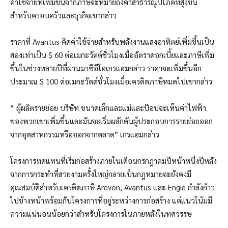
ค่าใช้จ่ายที่เพิ่มขึ้นจากภาษีจะหมายถึงค่าสาธารณูปโภคที่สูงขึ้น
สำหรับครอบครัวและธุรกิจเขากล่าว
ราคาที่ Avantus คิดค่าใช้จ่ายสำหรับพลังงานแสงอาทิตย์เพิ่มขึ้นเป็น
สองเท่าเป็น $ 60 ต่อเมกะวัตต์ชั่วโมงเมื่ออัตราดอกเบี้ยและภาษีเพิ่ม
ขึ้นในช่วงหลายปีที่ผ่านมาซีอีโอเกรแฮมกล่าว ราคาจะเพิ่มขึ้นอีก
ประมาณ $ 100 ต่อเมกะวัตต์ชั่วโมงเมื่อเครดิตภาษีหมดไปเขากล่าว
“ ผู้ผลิตรายย่อย บริษัท ขนาดเล็กและแม่และป๊อปจะเห็นค่าไฟฟ้า
ของพวกเขาเพิ่มขึ้นและมันจะเริ่มผลักดันผู้ประกอบการรายย่อยออก
จากอุตสาหกรรมหรือออกจากตลาด” เกรแฮมกล่าว
โครงการทดแทนที่เริ่มก่อสร้างภายในเดือนกรกฎาคมปีหน้าหนึ่งปีหลัง
จากการกระทำที่สวยงามครั้งใหญ่กลายเป็นกฎหมายจะยังคงมี
คุณสมบัติสำหรับเครดิตภาษี Arevon, Avantus และ Engie กำลังก้าว
ไปข้างหน้าพร้อมกับโครงการที่อยู่ระหว่างการก่อสร้าง แต่แนวโน้มมี
ความแน่นอนน้อยกว่าสำหรับโครงการในภายหลังในทศวรรษ