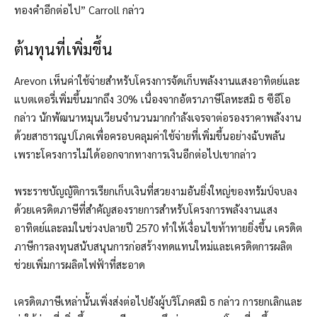
ทองคำอีกต่อไป” Carroll กล่าว
ต้นทุนที่เพิ่มขึ้น
Arevon เห็นค่าใช้จ่ายสำหรับโครงการจัดเก็บพลังงานแสงอาทิตย์และ
แบตเตอรี่เพิ่มขึ้นมากถึง 30% เนื่องจากอัตราภาษีโลหะสมิ ธ ซีอีโอ
กล่าว นักพัฒนาหมุนเวียนจำนวนมากกำลังเจรจาต่อรองราคาพลังงาน
ด้วยสาธารณูปโภคเพื่อครอบคลุมค่าใช้จ่ายที่เพิ่มขึ้นอย่างฉับพลัน
เพราะโครงการไม่ได้ออกจากทางการเงินอีกต่อไปเขากล่าว
พระราชบัญญัติการเรียกเก็บเงินที่สวยงามอันยิ่งใหญ่ของทรัมป์จบลง
ด้วยเครดิตภาษีที่สำคัญสองรายการสำหรับโครงการพลังงานแสง
อาทิตย์และลมในช่วงปลายปี 2570 ทำให้เงื่อนไขท้าทายยิ่งขึ้น เครดิต
ภาษีการลงทุนสนับสนุนการก่อสร้างทดแทนใหม่และเครดิตการผลิต
ช่วยเพิ่มการผลิตไฟฟ้าที่สะอาด
เครดิตภาษีเหล่านั้นเพิ่งส่งต่อไปยังผู้บริโภคสมิ ธ กล่าว การยกเลิกและ