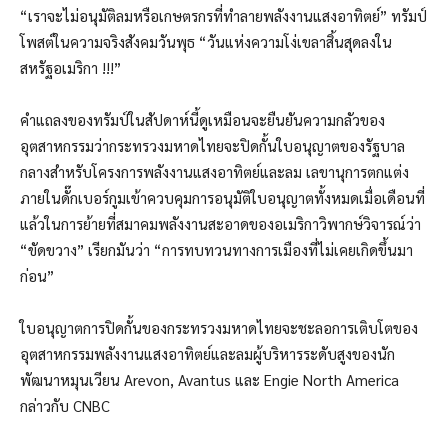
“เราจะไม่อนุมัติลมหรือเกษตรกรที่ทำลายพลังงานแสงอาทิตย์” ทรัมป์
โพสต์ในความจริงสังคมวันพุธ “วันแห่งความโง่เขลาสิ้นสุดลงใน
สหรัฐอเมริกา !!!”
คำแถลงของทรัมป์ในสัปดาห์นี้ดูเหมือนจะยืนยันความกลัวของ
อุตสาหกรรมว่ากระทรวงมหาดไทยจะปิดกั้นใบอนุญาตของรัฐบาล
กลางสำหรับโครงการพลังงานแสงอาทิตย์และลม เลขานุการตกแต่ง
ภายในดั๊กเบอร์กูมเข้าควบคุมการอนุมัติใบอนุญาตทั้งหมดเมื่อเดือนที่
แล้วในการย้ายที่สมาคมพลังงานสะอาดของอเมริกาวิพากษ์วิจารณ์ว่า
“ขัดขวาง” เรียกมันว่า “การทบทวนทางการเมืองที่ไม่เคยเกิดขึ้นมา
ก่อน”
ใบอนุญาตการปิดกั้นของกระทรวงมหาดไทยจะชะลอการเติบโตของ
อุตสาหกรรมพลังงานแสงอาทิตย์และลมผู้บริหารระดับสูงของนัก
พัฒนาหมุนเวียน Arevon, Avantus และ Engie North America
กล่าวกับ CNBC