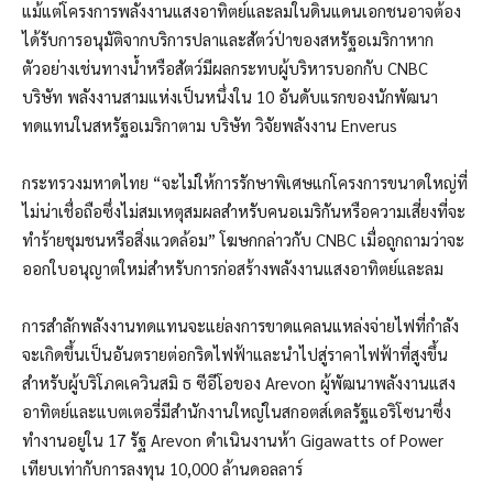
แม้แต่โครงการพลังงานแสงอาทิตย์และลมในดินแดนเอกชนอาจต้อง
ได้รับการอนุมัติจากบริการปลาและสัตว์ป่าของสหรัฐอเมริกาหาก
ตัวอย่างเช่นทางน้ำหรือสัตว์มีผลกระทบผู้บริหารบอกกับ CNBC
บริษัท พลังงานสามแห่งเป็นหนึ่งใน 10 อันดับแรกของนักพัฒนา
ทดแทนในสหรัฐอเมริกาตาม บริษัท วิจัยพลังงาน Enverus
กระทรวงมหาดไทย “จะไม่ให้การรักษาพิเศษแก่โครงการขนาดใหญ่ที่
ไม่น่าเชื่อถือซึ่งไม่สมเหตุสมผลสำหรับคนอเมริกันหรือความเสี่ยงที่จะ
ทำร้ายชุมชนหรือสิ่งแวดล้อม” โฆษกกล่าวกับ CNBC เมื่อถูกถามว่าจะ
ออกใบอนุญาตใหม่สำหรับการก่อสร้างพลังงานแสงอาทิตย์และลม
การสำลักพลังงานทดแทนจะแย่ลงการขาดแคลนแหล่งจ่ายไฟที่กำลัง
จะเกิดขึ้นเป็นอันตรายต่อกริดไฟฟ้าและนำไปสู่ราคาไฟฟ้าที่สูงขึ้น
สำหรับผู้บริโภคเควินสมิ ธ ซีอีโอของ Arevon ผู้พัฒนาพลังงานแสง
อาทิตย์และแบตเตอรี่มีสำนักงานใหญ่ในสกอตส์เดลรัฐแอริโซนาซึ่ง
ทำงานอยู่ใน 17 รัฐ Arevon ดำเนินงานห้า Gigawatts of Power
เทียบเท่ากับการลงทุน 10,000 ล้านดอลลาร์