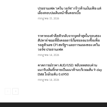
ประธานเฟด ‘เควิน วอร์ช’ กร้าวต้านเงินเฟ้อ แต่
เลี่ยงตอบปมเดินหน้าขึ้นดอกเบี้ย
กรกฎาคม 15, 2026
ราคาทองคำดีดตัวกลับจากจุดต่ำสุดในรอบสอง
สัปดาห์ ขณะที่ฝั่งดอลลาร์เริ่มชะลอแรงซื้อเพื่อ
รอดูตัวเลข CPI สหรัฐฯ และการแถลงของ เควิน
วอร์ช ประธานเฟด
กรกฎาคม 14, 2026
คาดการณ์ราคา AUD/USD: ขยับทดสอบด่าน
แนวรับเดิมที่กลายเป็นแนวต้านบริเวณเส้น 9-day
EMA ใกล้ระดับ 0.6950
กรกฎาคม 14, 2026