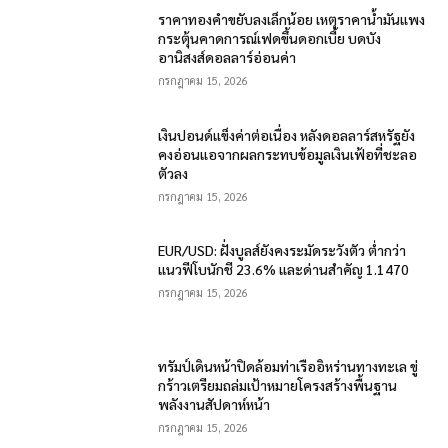
ราคาทองคำขยับลงเล็กน้อย เหตุราคาน้ำมันแพง
กระตุ้นคาดการณ์เฟดขึ้นดอกเบี้ย บดบัง
อานิสงส์ดอลลาร์อ่อนค่า
กรกฎาคม 15, 2026
เงินปอนด์แข็งค่าต่อเนื่อง หลังดอลลาร์สหรัฐยัง
คงอ่อนแอจากผลกระทบข้อมูลเงินเฟ้อที่ชะลอ
ตัวลง
กรกฎาคม 15, 2026
EUR/USD: ฝั่งบูลส์ยังคงระมัดระวังตัว ต่ำกว่า
แนวฟีโบนักชี 23.6% และด่านสำคัญ 1.1470
กรกฎาคม 15, 2026
ทรัมป์เดินหน้าปิดล้อมท่าเรืออิหร่านทางทะเล ขู่
กร้าวเตรียมถล่มเป้าหมายโครงสร้างพื้นฐาน
พลังงานสัปดาห์หน้า
กรกฎาคม 15, 2026