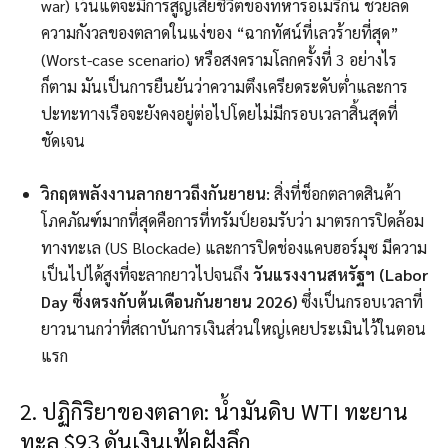
war) เว้นแต่จะมีการสูญเสียชีวิตของทหารอเมริกัน ช่วยลด
ความกังวลของตลาดในแง่ของ “ฉากทัศน์ที่เลวร้ายที่สุด”
(Worst-case scenario) หรือสงครามโลกครั้งที่ 3 อย่างไร
ก็ตาม มันเป็นการยืนยันว่าความตึงเครียดระดับต่ำและการ
ปะทะทางเรือจะยังคงอยู่ต่อไปโดยไม่มีกรอบเวลาสิ้นสุดที่
ชัดเจน
วิกฤตพลังงานลากยาวถึงกันยายน:
สิ่งที่ช็อกตลาดสินค้า
โภคภัณฑ์มากที่สุดคือการที่ทรัมป์ยอมรับว่า มาตรการปิดล้อม
ทางทะเล (US Blockade) และการปิดช่องแคบฮอร์มุซ มีความ
เป็นไปได้สูงที่จะลากยาวไปจนถึง
วันแรงงานสหรัฐฯ (Labor
Day ซึ่งตรงกับต้นเดือนกันยายน 2026)
ซึ่งเป็นกรอบเวลาที่
ยาวนานกว่าที่สถาบันการเงินส่วนใหญ่เคยประเมินไว้ในตอน
แรก
2. ปฏิกิริยาของตลาด: น้ำมันดิบ WTI ทะยาน
ทะลุ $93 ดันเงินเฟ้อฝังลึก