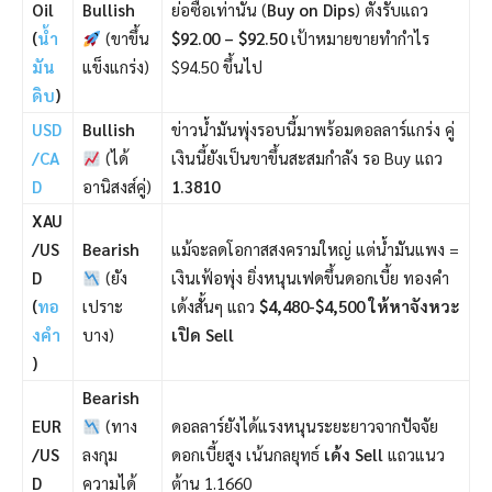
Oil
Bullish
ย่อซื้อเท่านั้น (
Buy on Dips
) ตั้งรับแถว
(
น้ำ
(ขาขึ้น
$92.00 – $92.50
เป้าหมายขายทำกำไร
มัน
แข็งแกร่ง)
$94.50 ขึ้นไป
ดิบ
)
USD
Bullish
ข่าวน้ำมันพุ่งรอบนี้มาพร้อมดอลลาร์แกร่ง คู่
/CA
(ได้
เงินนี้ยังเป็นขาขึ้นสะสมกำลัง รอ Buy แถว
D
อานิสงส์คู่)
1.3810
XAU
/US
Bearish
แม้จะลดโอกาสสงครามใหญ่ แต่น้ำมันแพง =
D
(ยัง
เงินเฟ้อพุ่ง ยิ่งหนุนเฟดขึ้นดอกเบี้ย ทองคำ
(
ทอ
เปราะ
เด้งสั้นๆ แถว
$4,480-$4,500 ให้หาจังหวะ
งคำ
บาง)
เปิด Sell
)
Bearish
EUR
(ทาง
ดอลลาร์ยังได้แรงหนุนระยะยาวจากปัจจัย
/US
ลงกุม
ดอกเบี้ยสูง เน้นกลยุทธ์
เด้ง Sell
แถวแนว
D
ความได้
ต้าน 1.1660