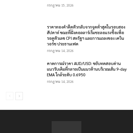
กรกฎาคม 15, 2026
ราคาทองคำดีดตัวกลับจากจุดต่ำสุดในรอบสอง
สัปดาห์ ขณะที่ฝั่งดอลลาร์เริ่มชะลอแรงซื้อเพื่อ
รอดูตัวเลข CPI สหรัฐฯ และการแถลงของ เควิน
วอร์ช ประธานเฟด
กรกฎาคม 14, 2026
คาดการณ์ราคา AUD/USD: ขยับทดสอบด่าน
แนวรับเดิมที่กลายเป็นแนวต้านบริเวณเส้น 9-day
EMA ใกล้ระดับ 0.6950
กรกฎาคม 14, 2026