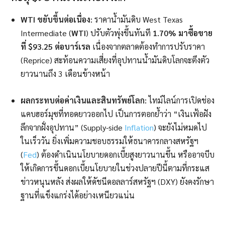
WTI ขยับขึ้นต่อเนื่อง:
ราคาน้ำมันดิบ West Texas
Intermediate (
WTI
) ปรับตัวพุ่งขึ้นทันที
1.70% มาซื้อขาย
ที่ $93.25 ต่อบาร์เรล
เนื่องจากตลาดต้องทำการปรับราคา
(Reprice) สะท้อนความเสี่ยงที่อุปทานน้ำมันดิบโลกจะตึงตัว
ยาวนานถึง 3 เดือนข้างหน้า
ผลกระทบต่อค่าเงินและสินทรัพย์โลก:
ไทม์ไลน์การเปิดช่อง
แคบฮอร์มุซที่ทอดยาวออกไป เป็นการตอกย้ำว่า “เงินเฟ้อฝัง
ลึกจากฝั่งอุปทาน” (Supply-side
Inflation
) จะยังไม่หมดไป
ในเร็ววัน ยิ่งเพิ่มความชอบธรรมให้ธนาคารกลางสหรัฐฯ
(
Fed
) ต้องดำเนินนโยบายดอกเบี้ยสูงยาวนานขึ้น หรืออาจบีบ
ให้เกิดการขึ้นดอกเบี้ยนโยบายในช่วงปลายปีนี้ตามที่กระแส
ข่าวหนุนหลัง ส่งผลให้ดัชนีดอลลาร์สหรัฐฯ (DXY) ยังคงรักษา
ฐานที่แข็งแกร่งได้อย่างเหนียวแน่น