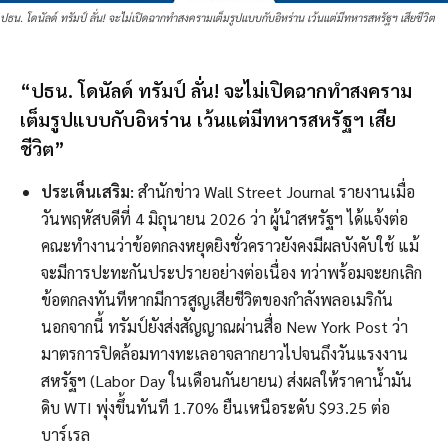
ปธน. โดนัลด์ ทรัมป์ ลั่น! จะไม่เปิดฉากทำสงครามเต็มรูปแบบกับอิหร่าน เว้นแต่มีทหารสหรัฐฯ เสียชีวิต
“ปธน. โดนัลด์ ทรัมป์ ลั่น! จะไม่เปิดฉากทำสงคราม
เต็มรูปแบบกับอิหร่าน เว้นแต่มีทหารสหรัฐฯ เสีย
ชีวิต”
ประเด็นเสริม:
สำนักข่าว Wall Street Journal รายงานเมื่อ
วันพฤหัสบดีที่ 4 มิถุนายน 2026 ว่า ผู้นำสหรัฐฯ ได้แจ้งต่อ
คณะทำงานว่าข้อตกลงหยุดยิงชั่วคราวยังคงมีผลบังคับใช้ แม้
จะมีการปะทะกันประปรายอย่างต่อเนื่อง ทว่าพร้อมจะยกเลิก
ข้อตกลงทันทีหากมีการสูญเสียชีวิตของกำลังพลอเมริกัน
นอกจากนี้ ทรัมป์ยังส่งสัญญาณผ่านสื่อ New York Post ว่า
มาตรการปิดล้อมทางทะเลอาจลากยาวไปจนถึงวันแรงงาน
สหรัฐฯ (Labor Day ในเดือนกันยายน) ส่งผลให้ราคาน้ำมัน
ดิบ WTI พุ่งขึ้นทันที 1.70% ยืนเหนือระดับ $93.25 ต่อ
บาร์เรล