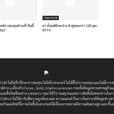
THAI STOCK
ยุทธ์การลงทุนช่วงเช้าวันที่
ดาวโจนส์ยังคงร่วง ล่าสุดลบกว่า 100 จุด |
2567
RYT9
OM ไม่ใช่ที่ปรึกษาการลงทุน ไม่ใช่โบรกเกอร์ ไม่ได้ชี้นำการลงทุน และไม่มีการร
ห์ต่าง ๆ เกี่ยวกับ Forex , Gold ,Cryptocurrencies รวมทั้งข้อมูลทางเศรษฐกิจแ
ซต์และสื่อโซเซียลต่าง ๆ ของเรา กรุณาใช้วิจารณญาณและการตัดสินใจของท่านในกา
RX.COM เราไม่ได้การันตีความถูกต้อง และ ความแม่นยำในการวิเคราะห์ข้อมูลข่าว
ะกันผลลัพธ์ที่อาจเกิดขึ้นในอนาคตได้เนื่องจากตลาดมีความผันผวนสูง และ ขึ้นอย