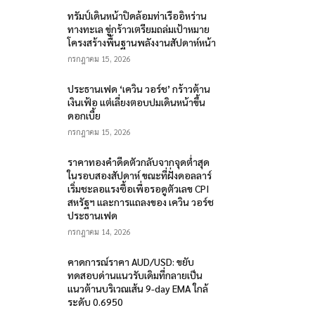
ทรัมป์เดินหน้าปิดล้อมท่าเรืออิหร่าน
ทางทะเล ขู่กร้าวเตรียมถล่มเป้าหมาย
โครงสร้างพื้นฐานพลังงานสัปดาห์หน้า
กรกฎาคม 15, 2026
ประธานเฟด ‘เควิน วอร์ช’ กร้าวต้าน
เงินเฟ้อ แต่เลี่ยงตอบปมเดินหน้าขึ้น
ดอกเบี้ย
กรกฎาคม 15, 2026
ราคาทองคำดีดตัวกลับจากจุดต่ำสุด
ในรอบสองสัปดาห์ ขณะที่ฝั่งดอลลาร์
เริ่มชะลอแรงซื้อเพื่อรอดูตัวเลข CPI
สหรัฐฯ และการแถลงของ เควิน วอร์ช
ประธานเฟด
กรกฎาคม 14, 2026
คาดการณ์ราคา AUD/USD: ขยับ
ทดสอบด่านแนวรับเดิมที่กลายเป็น
แนวต้านบริเวณเส้น 9-day EMA ใกล้
ระดับ 0.6950