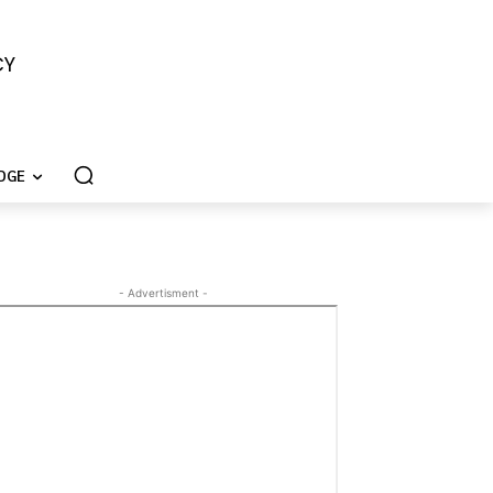
CY
DGE
- Advertisment -