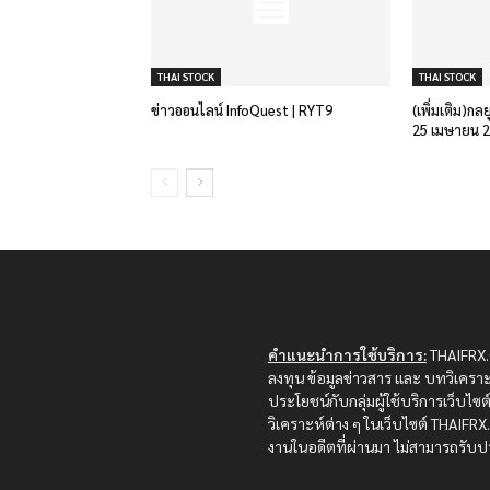
THAI STOCK
THAI STOCK
ข่าวออนไลน์ InfoQuest | RYT9
(เพิ่มเติม)กล
25 เมษายน 
คำแนะนำการใช้บริการ:
THAIFRX.C
ลงทุน ข้อมูลข่าวสาร และ บทวิเคราะ
ประโยชน์กับกลุ่มผู้ใช้บริการเว็บไ
วิเคราะห์ต่าง ๆ ในเว็บไซต์ THAIF
งานในอดีตที่ผ่านมา ไม่สามารถรับปร