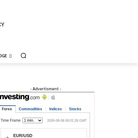
CY
DGE
- Advertisment -