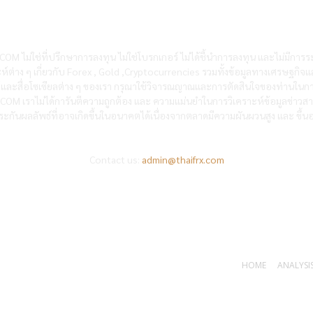
OM ไม่ใช่ที่ปรึกษาการลงทุน ไม่ใช่โบรกเกอร์ ไม่ได้ชี้นำการลงทุน และไม่มีการร
ห์ต่าง ๆ เกี่ยวกับ Forex , Gold ,Cryptocurrencies รวมทั้งข้อมูลทางเศรษฐกิจแ
ซต์และสื่อโซเซียลต่าง ๆ ของเรา กรุณาใช้วิจารณญาณและการตัดสินใจของท่านในกา
RX.COM เราไม่ได้การันตีความถูกต้อง และ ความแม่นยำในการวิเคราะห์ข้อมูลข่าว
ะกันผลลัพธ์ที่อาจเกิดขึ้นในอนาคตได้เนื่องจากตลาดมีความผันผวนสูง และ ขึ้นอย
Contact us:
admin@thaifrx.com
HOME
ANALYSIS