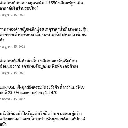
เงินปอนด์อ่อนค่าหลุดระดับ 1.3550 หลังสหรัฐฯ เปิด
ฉากถล่มอิหร่านรอบใหม่
กรกฎาคม 16, 2026
ราคาทองคำขยับลงเล็กน้อย เหตุราคาน้ำมันแพงกระตุ้น
คาดการณ์เฟดขึ้นดอกเบี้ย บดบังอานิสงส์ดอลลาร์อ่อน
ค่า
กรกฎาคม 15, 2026
เงินปอนด์แข็งค่าต่อเนื่อง หลังดอลลาร์สหรัฐยังคง
อ่อนแอจากผลกระทบข้อมูลเงินเฟ้อที่ชะลอตัวลง
กรกฎาคม 15, 2026
EUR/USD: ฝั่งบูลส์ยังคงระมัดระวังตัว ต่ำกว่าแนวฟีโบ
นักชี 23.6% และด่านสำคัญ 1.1470
กรกฎาคม 15, 2026
ทรัมป์เดินหน้าปิดล้อมท่าเรืออิหร่านทางทะเล ขู่กร้าว
เตรียมถล่มเป้าหมายโครงสร้างพื้นฐานพลังงานสัปดาห์
หน้า