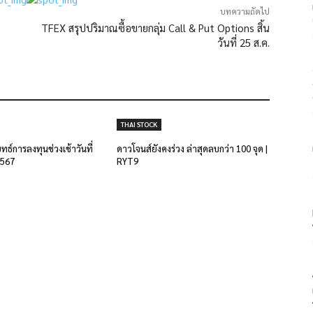
บทความถัดไป
%
TFEX สรุปปริมาณซื้อขายกลุ่ม Call & Put Options สิ้น
วันที่ 25 ส.ค.
THAI STOCK
ยุทธ์การลงทุนช่วงเช้าวันที่
ดาวโจนส์ยังคงร่วง ล่าสุดลบกว่า 100 จุด |
2567
RYT9