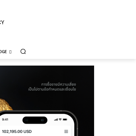
CY
DGE