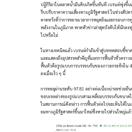
ปฏิกิริยาในตลาดน้ำมันดิบเกิดขึ้นทันที เบรนต์พุ่งขึ้น
รีบปรับราคาความเสี่ยงทางภูมิรัฐศาสตร์ ในช่วงสั
คาดหวังที่ว่าการขยายเวลาการหยุดยิงและกรอบการท
พลังงานในภูมิภาค พาดหัวข่าวล่าสุดบังคับให้นักลง
ไปหรือไม่
ในทางเทคนิคแล้ว เบรนต์กำลังเข้าสู่บททดสอบชี้ขาด แ
และแสดงถึงอุปสรรคสำคัญที่แยกการฟื้นตัวชั่วครา
ฟื้นตัวคือรูปแบบการบรรจบกันของภาวะกระทิงใน 4H
ลงเมื่อเร็ว ๆ นี้
การทะลุผ่านระดับ 97.81 อย่างต่อเนื่องน่าจะช่วยยืนย
ขอบเขตล่างของรูปแบบสามเหลี่ยมบรรจบกันขนาดใหญ่
ในสถานการณ์ดังกล่าว การฟื้นตัวต่อไปจะเห็นได้ในเส
ยมทางภูมิรัฐศาสตร์ขึ้นมาใหม่ซึ่งหายไปส่วนใหญ่แล้