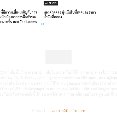
ANALYSIS
่มีความเสี่ยงเผชิญกับการ
ทองคำลดลง มุ่งเน้นไปที่เฟดและราคา
หน้าเนื่องจากการฟื้นตัวของ
น้ำมันที่ลดลง
ังวลมากขึ้น และ Fed Looms
OM ไม่ใช่ที่ปรึกษาการลงทุน ไม่ใช่โบรกเกอร์ ไม่ได้ชี้นำการลงทุน และไม่มีการร
ห์ต่าง ๆ เกี่ยวกับ Forex , Gold ,Cryptocurrencies รวมทั้งข้อมูลทางเศรษฐกิจแ
ซต์และสื่อโซเซียลต่าง ๆ ของเรา กรุณาใช้วิจารณญาณและการตัดสินใจของท่านในกา
RX.COM เราไม่ได้การันตีความถูกต้อง และ ความแม่นยำในการวิเคราะห์ข้อมูลข่าว
ะกันผลลัพธ์ที่อาจเกิดขึ้นในอนาคตได้เนื่องจากตลาดมีความผันผวนสูง และ ขึ้นอย
Contact us:
admin@thaifrx.com