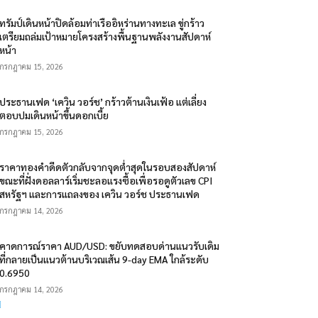
ทรัมป์เดินหน้าปิดล้อมท่าเรืออิหร่านทางทะเล ขู่กร้าว
เตรียมถล่มเป้าหมายโครงสร้างพื้นฐานพลังงานสัปดาห์
หน้า
กรกฎาคม 15, 2026
ประธานเฟด ‘เควิน วอร์ช’ กร้าวต้านเงินเฟ้อ แต่เลี่ยง
ตอบปมเดินหน้าขึ้นดอกเบี้ย
กรกฎาคม 15, 2026
ราคาทองคำดีดตัวกลับจากจุดต่ำสุดในรอบสองสัปดาห์
ขณะที่ฝั่งดอลลาร์เริ่มชะลอแรงซื้อเพื่อรอดูตัวเลข CPI
สหรัฐฯ และการแถลงของ เควิน วอร์ช ประธานเฟด
กรกฎาคม 14, 2026
คาดการณ์ราคา AUD/USD: ขยับทดสอบด่านแนวรับเดิม
ที่กลายเป็นแนวต้านบริเวณเส้น 9-day EMA ใกล้ระดับ
0.6950
กรกฎาคม 14, 2026