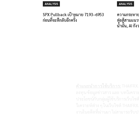
ANALYSIS
ANALYSIS
SPX Pullback เป้าหมาย 7193–6953
ความกระหายที
ก่อนที่จะตีกลับอีกครั้ง
ต่อสู้สามแนว
น้ำมัน, AI ก
คำแนะนำการใช้บริการ:
THAIFRX.C
ลงทุน ข้อมูลข่าวสาร และ บทวิเคราะ
ประโยชน์กับกลุ่มผู้ใช้บริการเว็บไ
วิเคราะห์ต่าง ๆ ในเว็บไซต์ THAIF
งานในอดีตที่ผ่านมา ไม่สามารถรับปร