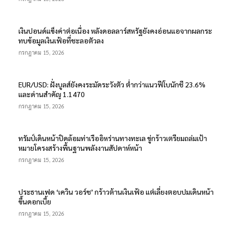
เงินปอนด์แข็งค่าต่อเนื่อง หลังดอลลาร์สหรัฐยังคงอ่อนแอจากผลกระ
ทบข้อมูลเงินเฟ้อที่ชะลอตัวลง
กรกฎาคม 15, 2026
EUR/USD: ฝั่งบูลส์ยังคงระมัดระวังตัว ต่ำกว่าแนวฟีโบนักชี 23.6%
และด่านสำคัญ 1.1470
กรกฎาคม 15, 2026
ทรัมป์เดินหน้าปิดล้อมท่าเรืออิหร่านทางทะเล ขู่กร้าวเตรียมถล่มเป้า
หมายโครงสร้างพื้นฐานพลังงานสัปดาห์หน้า
กรกฎาคม 15, 2026
ประธานเฟด ‘เควิน วอร์ช’ กร้าวต้านเงินเฟ้อ แต่เลี่ยงตอบปมเดินหน้า
ขึ้นดอกเบี้ย
กรกฎาคม 15, 2026