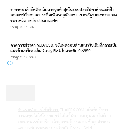
ราคาทองคำดีดตัวกลับจากจุดต่ำสุดในรอบสองสัปดาห์ ขณะที่ฝั่ง
ดอลลาร์เริ่มชะลอแรงซื้อเพื่อรอดูตัวเลข CPI สหรัฐฯ และการแถลง
ของ เควิน วอร์ช ประธานเฟด
กรกฎาคม 14, 2026
คาดการณ์ราคา AUD/USD: ขยับทดสอบด่านแนวรับเดิมที่กลายเป็น
แนวต้านบริเวณเส้น 9-day EMA ใกล้ระดับ 0.6950
กรกฎาคม 14, 2026
คำแนะนำการใช้บริการ:
THAIFRX.COM ไม่ใช่ที่ปรึกษา
การลงทุน ไม่ใช่โบรกเกอร์ ไม่ได้ชี้นำการลงทุน และไม่มีการ
ระดมทุน เราให้บริการด้านความรู้การลงทุน ข้อมูลข่าวสาร
และ บทวิเคราะห์ต่าง ๆ เกี่ยวกับ Forex , Gold