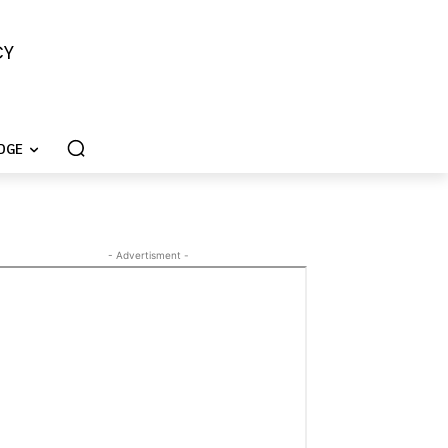
CY
DGE
- Advertisment -