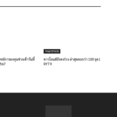
THAI STOCK
ยุทธ์การลงทุนช่วงเช้าวันที่
ดาวโจนส์ยังคงร่วง ล่าสุดลบกว่า 100 จุด |
2567
RYT9