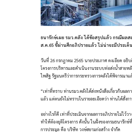
ธนารักษ์เผย รมว.คลัง ได้ข้อสรุปแล้ว กรณีผลส
ส.ค.65 ชี้ผ่านศึกอภิปรายแล้ว ไม่น่าจะมีประเด็
วันที่ 26 กรกฎาคม 2565 นายประภาศ คงเอียด อธิบ
โครงการบริหารและดำเนินงานระบบท่อส่งน้ำสายหลัก
ไพสิฐ รัฐมนตรีว่าการกระทรวงการคลังได้พิจารณาแล้
“เท่าที่ทราบ ท่านรมว.คลังได้ส่งหนังสือเกี่ยวกับผ
แล้ว แต่ตนยังไม่ทราบในรายละเอียดว่า ท่านได้สั่งกา
อย่างไรก็ดี เท่าที่ประเมินจากผลการอภิปรายไม่ไว้ว
ทำให้ต้องยุติโครงการ ดังนั้น ในฝั่งของกรมธนารักษ์ท
การประมูล คือ บริษัท วงษ์สยามก่อสร้าง จำกัด