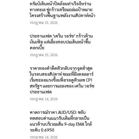
ทรัมป์เดินหน้าปิดล้อมท่าเรืออิหร่าน
ทางทะเล ขู่กร้าวเตรียมถล่มเป้าหมาย
โครงสร้างพื้นฐานพลังงานสัปดาห์หน้า
กรกฎาคม 15, 2026
ประธานเฟด ‘เควิน วอร์ช’ กร้าวต้าน
เงินเฟ้อ แต่เลี่ยงตอบปมเดินหน้าขึ้น
ดอกเบี้ย
กรกฎาคม 15, 2026
ราคาทองคำดีดตัวกลับจากจุดต่ำสุด
ในรอบสองสัปดาห์ ขณะที่ฝั่งดอลลาร์
เริ่มชะลอแรงซื้อเพื่อรอดูตัวเลข CPI
สหรัฐฯ และการแถลงของ เควิน วอร์ช
ประธานเฟด
กรกฎาคม 14, 2026
คาดการณ์ราคา AUD/USD: ขยับ
ทดสอบด่านแนวรับเดิมที่กลายเป็น
แนวต้านบริเวณเส้น 9-day EMA ใกล้
ระดับ 0.6950
กรกฎาคม 14, 2026