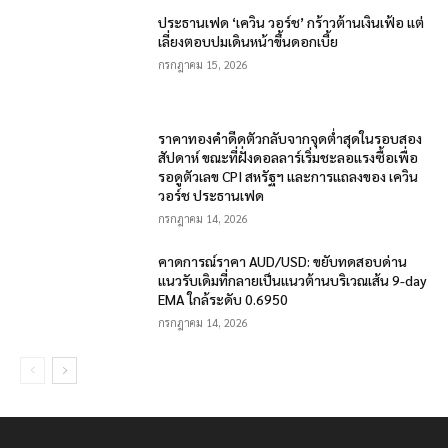
ประธานเฟด ‘เควิน วอร์ช’ กร้าวต้านเงินเฟ้อ แต่
เลี่ยงตอบปมเดินหน้าขึ้นดอกเบี้ย
กรกฎาคม 15, 2026
ราคาทองคำดีดตัวกลับจากจุดต่ำสุดในรอบสอง
สัปดาห์ ขณะที่ฝั่งดอลลาร์เริ่มชะลอแรงซื้อเพื่อ
รอดูตัวเลข CPI สหรัฐฯ และการแถลงของ เควิน
วอร์ช ประธานเฟด
กรกฎาคม 14, 2026
คาดการณ์ราคา AUD/USD: ขยับทดสอบด่าน
แนวรับเดิมที่กลายเป็นแนวต้านบริเวณเส้น 9-day
EMA ใกล้ระดับ 0.6950
กรกฎาคม 14, 2026