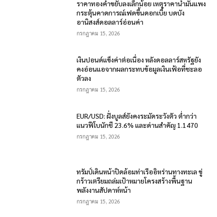
ราคาทองคำขยับลงเล็กน้อย เหตุราคาน้ำมันแพง
กระตุ้นคาดการณ์เฟดขึ้นดอกเบี้ย บดบัง
อานิสงส์ดอลลาร์อ่อนค่า
กรกฎาคม 15, 2026
เงินปอนด์แข็งค่าต่อเนื่อง หลังดอลลาร์สหรัฐยัง
คงอ่อนแอจากผลกระทบข้อมูลเงินเฟ้อที่ชะลอ
ตัวลง
กรกฎาคม 15, 2026
EUR/USD: ฝั่งบูลส์ยังคงระมัดระวังตัว ต่ำกว่า
แนวฟีโบนักชี 23.6% และด่านสำคัญ 1.1470
กรกฎาคม 15, 2026
ทรัมป์เดินหน้าปิดล้อมท่าเรืออิหร่านทางทะเล ขู่
กร้าวเตรียมถล่มเป้าหมายโครงสร้างพื้นฐาน
พลังงานสัปดาห์หน้า
กรกฎาคม 15, 2026