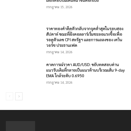
กรกฎาคม 15, 2026
ราคาทองคำดีดตัวกลับจากจุดต่ำสุดในรอบสอง
สัปดาห์ ขณะที่ฝั่งดอลลาร์เริ่มชะลอแรงซื้อเพื่อ
รอดูตัวเลข CPI สหรัฐฯ และการแถลงของ เควิน
วอร์ช ประธานเฟด
กรกฎาคม 14, 2026
คาดการณ์ราคา AUD/USD: ขยับทดสอบด่าน
แนวรับเดิมที่กลายเป็นแนวต้านบริเวณเส้น 9-day
EMA ใกล้ระดับ 0.6950
กรกฎาคม 14, 2026