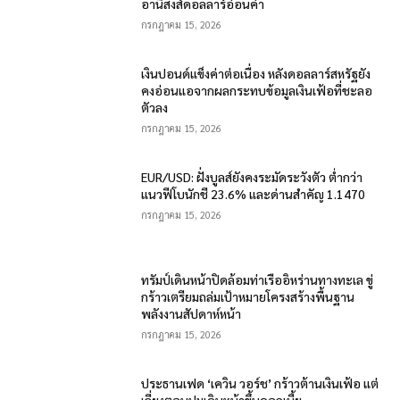
อานิสงส์ดอลลาร์อ่อนค่า
กรกฎาคม 15, 2026
เงินปอนด์แข็งค่าต่อเนื่อง หลังดอลลาร์สหรัฐยัง
คงอ่อนแอจากผลกระทบข้อมูลเงินเฟ้อที่ชะลอ
ตัวลง
กรกฎาคม 15, 2026
EUR/USD: ฝั่งบูลส์ยังคงระมัดระวังตัว ต่ำกว่า
แนวฟีโบนักชี 23.6% และด่านสำคัญ 1.1470
กรกฎาคม 15, 2026
ทรัมป์เดินหน้าปิดล้อมท่าเรืออิหร่านทางทะเล ขู่
กร้าวเตรียมถล่มเป้าหมายโครงสร้างพื้นฐาน
พลังงานสัปดาห์หน้า
กรกฎาคม 15, 2026
ประธานเฟด ‘เควิน วอร์ช’ กร้าวต้านเงินเฟ้อ แต่
เลี่ยงตอบปมเดินหน้าขึ้นดอกเบี้ย