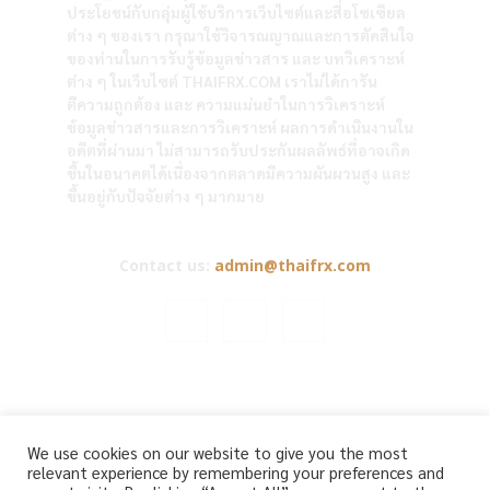
ประโยชน์กับกลุ่มผู้ใช้บริการเว็บไซต์และสื่อโซเซียล
ต่าง ๆ ของเรา กรุณาใช้วิจารณญาณและการตัดสินใจ
ของท่านในการรับรู้ข้อมูลข่าวสาร และ บทวิเคราะห์
ต่าง ๆ ในเว็บไซต์ THAIFRX.COM เราไม่ได้การัน
ตีความถูกต้อง และ ความแม่นยำในการวิเคราะห์
ข้อมูลข่าวสารและการวิเคราะห์ ผลการดำเนินงานใน
อดีตที่ผ่านมา ไม่สามารถรับประกันผลลัพธ์ที่อาจเกิด
ขึ้นในอนาคตได้เนื่องจากตลาดมีความผันผวนสูง และ
ขึ้นอยู่กับปัจจัยต่าง ๆ มากมาย
Contact us:
admin@thaifrx.com
© Copyright - © 2565 THAIFRX.COM
We use cookies on our website to give you the most
HOME
ANALYSIS BY THAIFRX
NEWSTODAY
CRYPTO
relevant experience by remembering your preferences and
KNOWLEDGE