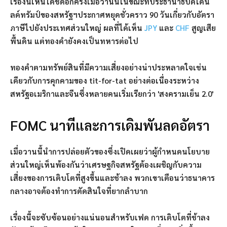
เรื่องนี้เห็นได้ชัดอีกครั้งเมื่อวานนี้ในขณะที่ประธานาธิบดีโดนั
ลด์ทรัมป์ของสหรัฐฯประกาศหยุดชั่วคราว 90 วันเกี่ยวกับอัตรา
ภาษีไปยังประเทศส่วนใหญ่ ผลที่ได้เห็น
JPY
และ
CHF
สูญเสีย
พื้นดิน แต่ทองคำยังคงเป็นทหารต่อไป
ทองคำตามทรัพย์สินที่มีความเสี่ยงอย่างน่าประหลาดใจเช่น
เดียวกับการคุกคามของ tit-for-tat อย่างต่อเนื่องระหว่าง
สหรัฐอเมริกาและจีนซึ่งหลายคนเริ่มเรียกว่า 'สงครามเย็น 2.0'
FOMC นาทีและการเดิมพันลดอัตรา
เมื่อวานนี้นำการปล่อยตัวของซึ่งเปิดเผยว่าผู้กำหนดนโยบาย
ส่วนใหญ่เห็นพ้องกันว่าเศรษฐกิจสหรัฐต้องเผชิญกับความ
เสี่ยงของการเติบโตที่สูงขึ้นและช้าลง พวกเขาเตือนว่าธนาคาร
กลางอาจต้องทำการตัดสินใจที่ยากลำบาก
เรื่องนี้จะซับซ้อนอย่างแน่นอนสำหรับเฟด การเติบโตที่ช้าลง