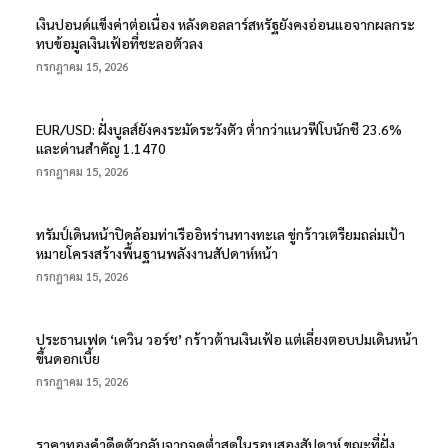
เงินปอนด์แข็งค่าต่อเนื่อง หลังดอลลาร์สหรัฐยังคงอ่อนแอจากผลกระ
ทบข้อมูลเงินเฟ้อที่ชะลอตัวลง
กรกฎาคม 15, 2026
EUR/USD: ฝั่งบูลส์ยังคงระมัดระวังตัว ต่ำกว่าแนวฟีโบนักชี 23.6%
และด่านสำคัญ 1.1470
กรกฎาคม 15, 2026
ทรัมป์เดินหน้าปิดล้อมท่าเรืออิหร่านทางทะเล ขู่กร้าวเตรียมถล่มเป้า
หมายโครงสร้างพื้นฐานพลังงานสัปดาห์หน้า
กรกฎาคม 15, 2026
ประธานเฟด ‘เควิน วอร์ช’ กร้าวต้านเงินเฟ้อ แต่เลี่ยงตอบปมเดินหน้า
ขึ้นดอกเบี้ย
กรกฎาคม 15, 2026
ราคาทองคำดีดตัวกลับจากจุดต่ำสุดในรอบสองสัปดาห์ ขณะที่ฝั่ง