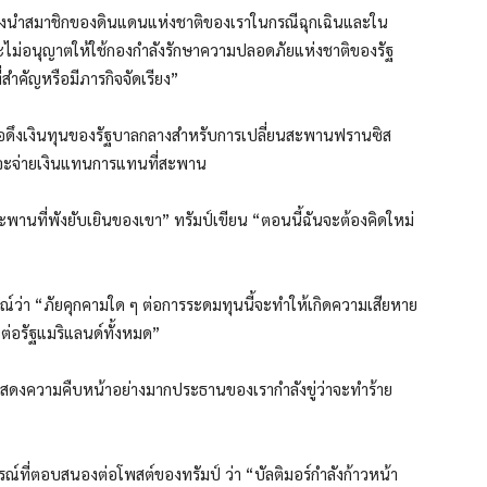
ฉันถึงนำสมาชิกของดินแดนแห่งชาติของเราในกรณีฉุกเฉินและใน
จะไม่อนุญาตให้ใช้กองกำลังรักษาความปลอดภัยแห่งชาติของรัฐ
่สำคัญหรือมีภารกิจจัดเรียง”
ื่อดึงเงินทุนของรัฐบาลกลางสำหรับการเปลี่ยนสะพานฟรานซิส
ที่จะจ่ายเงินแทนการแทนที่สะพาน
พานที่พังยับเยินของเขา” ทรัมป์เขียน “ตอนนี้ฉันจะต้องคิดใหม่
ว่า “ภัยคุกคามใด ๆ ต่อการระดมทุนนี้จะทำให้เกิดความเสียหาย
่อรัฐแมริแลนด์ทั้งหมด”
ังแสดงความคืบหน้าอย่างมากประธานของเรากำลังขู่ว่าจะทำร้าย
รณ์ที่ตอบสนองต่อโพสต์ของทรัมป์
ว่า “บัลติมอร์กำลังก้าวหน้า