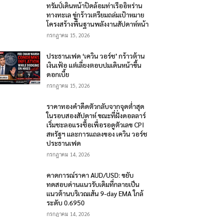
ทรัมป์เดินหน้าปิดล้อมท่าเรืออิหร่าน
ทางทะเล ขู่กร้าวเตรียมถล่มเป้าหมาย
โครงสร้างพื้นฐานพลังงานสัปดาห์หน้า
กรกฎาคม 15, 2026
ประธานเฟด ‘เควิน วอร์ช’ กร้าวต้าน
เงินเฟ้อ แต่เลี่ยงตอบปมเดินหน้าขึ้น
ดอกเบี้ย
กรกฎาคม 15, 2026
ราคาทองคำดีดตัวกลับจากจุดต่ำสุด
ในรอบสองสัปดาห์ ขณะที่ฝั่งดอลลาร์
เริ่มชะลอแรงซื้อเพื่อรอดูตัวเลข CPI
สหรัฐฯ และการแถลงของ เควิน วอร์ช
ประธานเฟด
กรกฎาคม 14, 2026
คาดการณ์ราคา AUD/USD: ขยับ
ทดสอบด่านแนวรับเดิมที่กลายเป็น
แนวต้านบริเวณเส้น 9-day EMA ใกล้
ระดับ 0.6950
กรกฎาคม 14, 2026