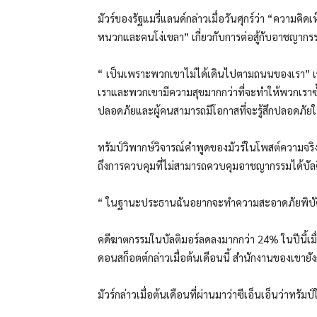
มัวร์ของรัฐแมรี่แลนด์กล่าวเมื่อวันศุกร์ว่า “ความคิ
หนวกและคนโง่เขลา” เกี่ยวกับการต่อสู้กับอาชญากร
“ เป็นเพราะพวกเขาไม่ได้เดินไปตามถนนของเรา” เขาก
เราและพวกเขามีความสุขมากกว่าที่จะทำให้พวกเราซ้
ปลอดภัยและผู้คนสามารถมีโอกาสที่จะรู้สึกปลอดภัย
ทรัมป์วิพากษ์วิจารณ์คำพูดของมัวร์ในโพสต์ความจริง
ถึงการควบคุมที่ไม่สามารถควบคุมอาชญากรรมได้บัลต
“ ในฐานะประธานฉันอยากจะทำความสะอาดภัยพิบัติอาชญ
คดีฆาตกรรมในบัลติมอร์ลดลงมากกว่า 24% ในปีนี้เมื
ดอนสก็อตต์กล่าวเมื่อต้นเดือนนี้ สำนักงานของเขายังก
มัวร์กล่าวเมื่อต้นเดือนที่ผ่านมาว่าซีเอ็นเอ็นว่าทรัม