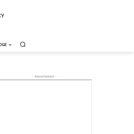
CY
DGE
- Advertisment -