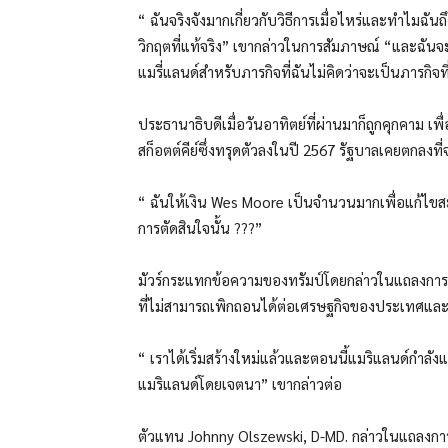
“ ฉันจริงจังมากเกี่ยวกับวิธีการเมื่อไหร่และทำไม
วิกฤตที่แท้จริง” เขากล่าวในการสัมภาษณ์ “และฉัน
แมรี่แลนด์สำหรับภารกิจที่ฉันไม่คิดว่าจะเป็นภารกิจที
ประธานาธิบดีเมื่อวันอาทิตย์ที่ผ่านมาก็ถูกคุกคาม
เพ
สก็อตต์คีย์ซึ่งทรุดตัวลงในปี 2567 รัฐบาลเคยตกลง
“ ฉันให้เงิน Wes Moore เป็นจำนวนมากเพื่อแก้ไขสะ
การตัดสินใจนั้น ???”
มัวร์กระแทกข้อความของทรัมป์โดยกล่าวในแถลงการณ์
ที่ไม่สามารถเพิกถอนได้ต่อเศรษฐกิจของประเทศและต
“ เราได้เริ่มสร้างใหม่แล้วและตอนนี้แมริแลนด์กำล
แมริแลนด์โดยเจตนา” เขากล่าวต่อ
ตัวแทน Johnny Olszewski, D-MD. กล่าวในแถลงกา