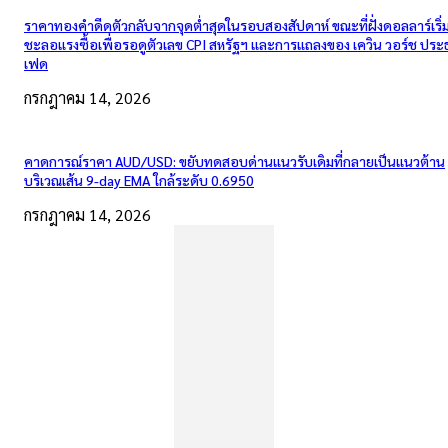
ราคาทองคำดีดตัวกลับจากจุดต่ำสุดในรอบสองสัปดาห์ ขณะที่ฝั่งดอลลาร์เริ่
ชะลอแรงซื้อเพื่อรอดูตัวเลข CPI สหรัฐฯ และการแถลงของ เควิน วอร์ช ปร
เฟด
กรกฎาคม 14, 2026
คาดการณ์ราคา AUD/USD: ขยับทดสอบด่านแนวรับเดิมที่กลายเป็นแนวต้าน
บริเวณเส้น 9-day EMA ใกล้ระดับ 0.6950
กรกฎาคม 14, 2026