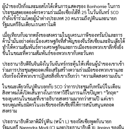
ผู้นำของปักกิ่งและมอสโกได้เห็นการแสดงของ Bonhomie ในการ
ประชุมสุดยอดองค์กรความร่วมมือเซี่ยงไฮ้ที่ 25 ในวันจันทร์ SCO
กำลังเข้าร่วมโดยผู้นำต่างประเทศ 20 คนรวมถึงปูตินและนายก
รัฐมนตรีอินเดียนเรนดราโมดิ
เมื่อเทียบกับฉากหลังของสงครามในยูเครนภาษีของทรัมป์และการ
ค้าน้ำมันอย่างต่อเนื่องเศรษฐกิจที่สำคัญของจีนรัสเซียและอินเดียได้
ทำให้ความสัมพันธ์ทางเศรษฐกิจและการเมืองของพวกเขาลึกซึ้งยิ่ง
ขึ้นในขณะที่ความสัมพันธ์ของพวกเขากับตะวันตก
ประธานาธิบดีจีนจินผิงในวันจันทร์กระตุ้นให้เพื่อนผู้นำของเขาเข้า
ร่วมการประชุมสุดยอดเพื่อเสริมสร้างความร่วมมือของพวกเขาและ
เรียกร้องให้พวกเขาปฏิเสธสิ่งที่เขาเรียกว่า “ความคิดสงครามเย็น”
ในขณะเดียวกันปูตินบอกกับ SCO ว่าการประชุมกับทรัมป์ในเดือน
สิงหาคมได้เปิดเส้นทางในการหาวิธีในการแก้ไขปัญหา “วิกฤต”
ของยูเครนในขณะที่เขาอธิบายสงครามมากกว่าสามปี แต่เขา
ขอบคุณพันธมิตรในเอเชียของรัสเซียที่ให้การสนับสนุนตลอด
สงคราม
ประธานาธิบดีวลาดิมีร์ปูติน (หน้า L) ของรัสเซียพูดกับนายก
รัฐมนตรี Narendra Modi (C) และประธานาธิบดี Xi Jinping ของจีน