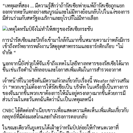
“เหตุผลที่สอง … มีความรู้สึกว่าถ้ารัสเซียพ่ายแพ้ถ้ารัสเซียถูกแยก
ออกจากตะวันตกอย่างสมบูรณ์และไม่มีทางย้อนกลับไปในแง่ของการ
มีส่วนร่วมกับสหรัฐอเมริกาและยุโรปก็ไม่มีทางเลือก
การนำรัสเซียและปักกิ่งเข้ามาใกล้กันมากขึ้นหมายความว่าหลังมีการ
เข้าถึงทรัพยากรพลังงานวัสดุอุตสาหกรรมและอาร์กติกเกือบ “ไม่
จำกัด “
นอกจากนี้ยังช่วยให้จีนเข้าถึงเทคโนโลยีทางทหารของรัสเซียได้มาก
ขึ้นเช่นเรือดำน้ำลักลอบและโอกาสเพิ่มเติมในการสำรวจอวกาศ
เจ้าหน้าที่ในวอชิงตันมีความกังวลเกี่ยวกับเรื่องนี้ Weafer กล่าวเสริม
ว่า “พวกเขาไม่ต้องการให้รัสเซียเป็น บริษัท ในเครือที่เป็นทางการ
ของจีนมากขึ้นพวกเขาต้องการให้มันอยู่ตรงกลางมากขึ้นด้วยการมี
ส่วนร่วมในตะวันตกฉันคิดว่านั่นเป็นเหตุผลหนึ่ง
CNBC ได้ติดต่อทำเนียบขาวเพื่อแสดงความคิดเห็นเพิ่มเติมเกี่ยวกับ
กลยุทธ์ที่มีต่อมอสโกและกำลังรอการตอบกลับ
ในขณะเดียวกันยูเครนได้เฝ้าดูว่าทรัมป์ปล่อยให้กำหนดเวลาที่