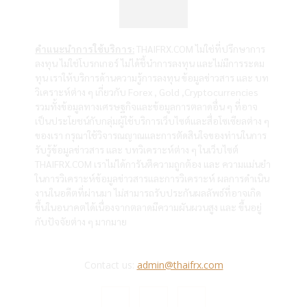
คำแนะนำการใช้บริการ:
THAIFRX.COM ไม่ใช่ที่ปรึกษาการ
ลงทุน ไม่ใช่โบรกเกอร์ ไม่ได้ชี้นำการลงทุน และไม่มีการระดม
ทุน เราให้บริการด้านความรู้การลงทุน ข้อมูลข่าวสาร และ บท
วิเคราะห์ต่าง ๆ เกี่ยวกับ Forex , Gold ,Cryptocurrencies
รวมทั้งข้อมูลทางเศรษฐกิจและข้อมูลการตลาดอื่น ๆ ที่อาจ
เป็นประโยชน์กับกลุ่มผู้ใช้บริการเว็บไซต์และสื่อโซเซียลต่าง ๆ
ของเรา กรุณาใช้วิจารณญาณและการตัดสินใจของท่านในการ
รับรู้ข้อมูลข่าวสาร และ บทวิเคราะห์ต่าง ๆ ในเว็บไซต์
THAIFRX.COM เราไม่ได้การันตีความถูกต้อง และ ความแม่นยำ
ในการวิเคราะห์ข้อมูลข่าวสารและการวิเคราะห์ ผลการดำเนิน
งานในอดีตที่ผ่านมา ไม่สามารถรับประกันผลลัพธ์ที่อาจเกิด
ขึ้นในอนาคตได้เนื่องจากตลาดมีความผันผวนสูง และ ขึ้นอยู่
กับปัจจัยต่าง ๆ มากมาย
Contact us:
admin@thaifrx.com