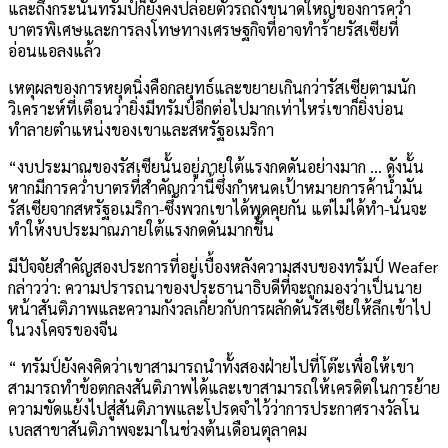
และถึงกระนั้นทรัมป์ก็ยังคงปล่อยตัวรถถังขนาดใหญ่ของการคว่ำ
บาตรพิเศษและการลงโทษทางเศรษฐกิจที่อาจทำร้ายรัสเซียที่
อ่อนแอลงแล้ว
เหตุผลของการหยุดนิ่งคือกลยุทธ์และขยายเกินกว่ารัสเซียตามนัก
วิเคราะห์ที่เตือนว่ายิ่งมีทรัมป์อีกต่อไปมากเท่าไหร่เขาก็ยิ่งบ่อน
ทำลายตำแหน่งของเขาและสหรัฐอเมริกา
“งบประมาณของรัสเซียนั้นอยู่ภายใต้แรงกดดันอย่างมาก … ดังนั้น
หากมีการคว่ำบาตรที่สำคัญกว่านี้ซึ่งกำหนดเป้าหมายการค้าน้ำมัน
รัสเซียจากสหรัฐอเมริกา-ซึ่งพวกเขาได้พูดคุยกัน แต่ไม่ได้ทำ-นั่นจะ
ทำให้งบประมาณภายใต้แรงกดดันมากขึ้น
มีปัจจัยสำคัญสองประการที่อยู่เบื้องหลังความสงบของทรัมป์ Weafer
กล่าวว่า: ความปรารถนาของประธานาธิบดีที่จะถูกมองว่าเป็นนาย
หน้าสันติภาพและความกังวลเกี่ยวกับการผลักดันรัสเซียให้ลึกเข้าไป
ในวงโคจรของจีน
“ ทรัมป์ยังคงคิดว่าเขาสามารถนำทั้งสองฝ่ายไปที่โต๊ะเพื่อให้เขา
สามารถทำข้อตกลงสันติภาพได้และเขาสามารถให้เครดิตในการย้าย
ความขัดแย้งไปสู่สันติภาพและโปรดจำไว้ว่าการประกาศรางวัลโน
เบลสาขาสันติภาพจะมาในช่วงต้นเดือนตุลาคม