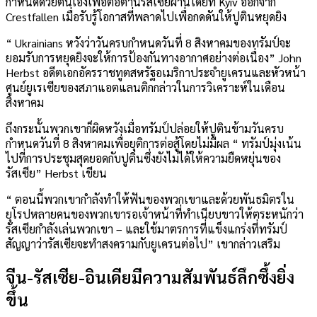
กำหนดด้วยตนเองเพื่อต่อต้านรัสเซียผ่านโดยที่ Kyiv ออกจาก
Crestfallen เมื่อรับรู้โอกาสที่พลาดไปเพื่อกดดันให้ปูตินหยุดยิง
“ Ukrainians หวังว่าวันครบกำหนดวันที่ 8 สิงหาคมของทรัมป์จะ
ยอมรับการหยุดยิงจะให้การป้องกันทางอากาศอย่างต่อเนื่อง” John
Herbst อดีตเอกอัครราชทูตสหรัฐอเมริกาประจำยูเครนและหัวหน้า
ศูนย์ยูเรเซียของสภาแอตแลนติกกล่าวในการวิเคราะห์ในเดือน
สิงหาคม
ถึงกระนั้นพวกเขาก็ผิดหวังเมื่อทรัมป์ปล่อยให้ปูตินข้ามวันครบ
กำหนดวันที่ 8 สิงหาคมเพื่อยุติการต่อสู้โดยไม่มีผล “ ทรัมป์มุ่งเน้น
ไปที่การประชุมสุดยอดกับปูตินซึ่งยังไม่ได้ให้ความยืดหยุ่นของ
รัสเซีย” Herbst เขียน
“ ตอนนี้พวกเขากำลังทำให้ฟันของพวกเขาและด้วยพันธมิตรใน
ยุโรปหลายคนของพวกเขารอเจ้าหน้าที่ทำเนียบขาวให้ตระหนักว่า
รัสเซียกำลังเล่นพวกเขา – และใช้มาตรการที่แข็งแกร่งที่ทรัมป์
สัญญาว่ารัสเซียจะทำสงครามกับยูเครนต่อไป” เขากล่าวเสริม
จีน-รัสเซีย-อินเดียมีความสัมพันธ์ลึกซึ้งยิ่ง
ขึ้น