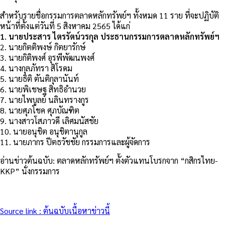
สำหรับรายชื่อกรรมการตลาดหลักทรัพย์ฯ ทั้งหมด 11 ราย ที่จะปฏิบัติ
หน้าที่ตั้งแต่วันที่ 5 สิงหาคม 2565 ได้แก่
1. นายประสาร ไตรรัตน์วรกุล ประธานกรรมการตลาดหลักทรัพย์ฯ
2. นายกิตติพงษ์ กิตยารักษ์
3. นายกิติพงศ์ อุรพีพัฒนพงศ์
4. นางกุลภัทรา สิโรดม
5. นายธิติ ตันติกุลานันท์
6. นายพิเชษฐ สิทธิอำนวย
7. นายไพบูลย์ นลินทรางกูร
8. นายศุภโชค ศุภบัณฑิต
9. นางสาวโสภาวดี เลิศมนัสชัย
10. นายอนุชิต อนุชิตานุกูล
11. นายภากร ปีตธวัชชัย กรรมการและผู้จัดการ
อ่านข่าวต้นฉบับ: ตลาดหลักทรัพย์ฯ ตั้งตัวแทนโบรกจาก “กสิกรไทย-
KKP” นั่งกรรมการ
Source link : ต้นฉบับเนื้อหาข่าวนี้